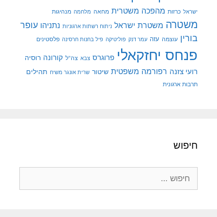
מהפכה משטרית
מנהיגות
ישראל
כרזות
מחאה
מלחמה
משטרה
עופר
משטרת ישראל
נתניהו
ניתוח רשתות ארגוניות
בורין
עוצמה
עזה
פלסטינים
עמר דנק
פוליטיקה
פיל בחנות חרסינה
פנחס יחזקאלי
קורונה
פרוגרס
רוסיה
צה"ל
צבא
רפורמה משפטית
רועי צזנה
שיטור
תהילים
שרית אונגר משיח
תרבות ארגונית
חיפוש
חיפוש: