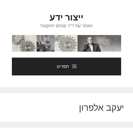
דלג
תוכן
ייצור ידע
האתר של ד"ר פנחס יחזקאלי
תפריט
יעקב אלפרון