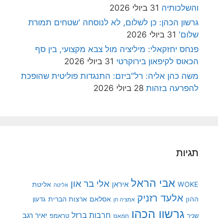
והשלכותיה
31 ביולי 2026
גרשון הכהן: כן לשלום, לא לנוסחה 'שטחים תמורת
שלום'
31 ביולי 2026
פנחס יחזקאלי: מיליציה מול צבא מקצועי, בין סף
הכאוס לקיפאון בירוקרטי
31 ביולי 2026
משה כהן אליה: רל"ביזם: התנגדות פוליטית שהופכת
להפרעה בזהות
28 ביולי 2026
תגיות
אבי הראל
אלי בר און
איראן
WOKE
אליטת
אליטה
אלעד רזניק
ההון
אסלאם
ארצות הברית
גדעון
אמציה חן
גרשון הכהן
חרבות ברזל
יאיר רגב
שניר
טראמפ
חמאס