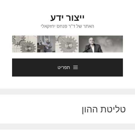
דלג
תוכן
ייצור ידע
האתר של ד"ר פנחס יחזקאלי
תפריט
טליטת ההון