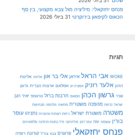
שלום'
31 ביולי 2026
פנחס יחזקאלי: מיליציה מול צבא מקצועי, בין סף
הכאוס לקיפאון בירוקרטי
31 ביולי 2026
תגיות
אבי הראל
אלי בר און
איראן
WOKE
אליטת
אליטה
אלעד רזניק
ההון
אסלאם
ארצות הברית
גדעון
אמציה חן
גרשון הכהן
חרבות ברזל
יאיר רגב
שניר
טראמפ
חמאס
מהפכה משטרית
מנהיגות
ישראל
כרזות
מחאה
מלחמה
משטרה
עופר
משטרת ישראל
נתניהו
ניתוח רשתות ארגוניות
בורין
עוצמה
עזה
פלסטינים
עמר דנק
פוליטיקה
פיל בחנות חרסינה
פנחס יחזקאלי
קורונה
פרוגרס
רוסיה
צה"ל
צבא