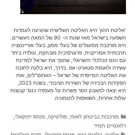
'אליטת ההון' היא האליטה השלישית שהגיעה לעמדות
השפעה בישראל מאז שנות ה- 90 של המאה העשרים.
היא מורכבת ממעגלים של בעלי ממון, בעלי אוריינטציה
תרבותית אמריקנית, פרוגרסיבית מובהקת, ונולדה ביחד
עם הנס הכלכלי הישראלי, שהפך את ישראל למדינת
עשירה ולאומת סטארט-אפ. בדרך, היא בלעה לתוכה
את האליטה המייסדת של ישראל – האחוס"לים, ואת
הפקידות הבכירה של השירות הציבורי. בשנת 2023,
היא יצאה למאבק חסר פשרות על מעמדה כנגד קבוצות
עולות אחרות, השואפות להגמוניה.
קטגוריות
מורכבות בביטחון לאומי
,
פוליטיקה
,
פנחס יחזקאלי
,
רלוונטיים תמיד
תגיות
אליטה
,
טליטת ההון
,
פנחס יחזקאלי
,
תורת האליטות