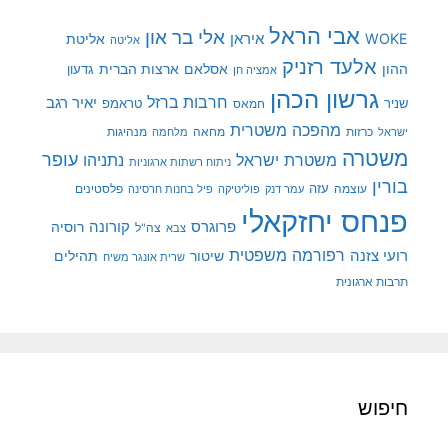
אבי הראל
אלי בר און
איראן
WOKE
אליטת
אליטה
אלעד רזניק
ההון
אסלאם
ארצות הברית
גדעון
אמציה חן
גרשון הכהן
חרבות ברזל
יאיר רגב
שניר
טראמפ
חמאס
מהפכה משטרית
מנהיגות
ישראל
כרזות
מחאה
מלחמה
משטרה
עופר
משטרת ישראל
נתניהו
ניתוח רשתות ארגוניות
בורין
עוצמה
עזה
פלסטינים
עמר דנק
פוליטיקה
פיל בחנות חרסינה
פנחס יחזקאלי
קורונה
פרוגרס
רוסיה
צה"ל
צבא
רפורמה משפטית
רועי צזנה
שיטור
תהילים
שרית אונגר משיח
תרבות ארגונית
חיפוש