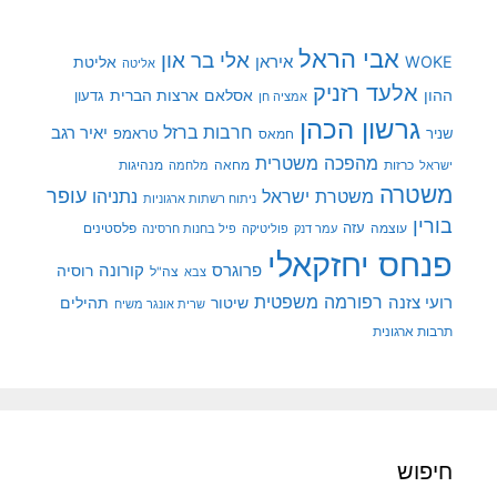
אבי הראל
אלי בר און
איראן
WOKE
אליטת
אליטה
אלעד רזניק
ההון
אסלאם
ארצות הברית
גדעון
אמציה חן
גרשון הכהן
חרבות ברזל
יאיר רגב
שניר
טראמפ
חמאס
מהפכה משטרית
מנהיגות
ישראל
כרזות
מחאה
מלחמה
משטרה
עופר
משטרת ישראל
נתניהו
ניתוח רשתות ארגוניות
בורין
עוצמה
עזה
פלסטינים
עמר דנק
פוליטיקה
פיל בחנות חרסינה
פנחס יחזקאלי
קורונה
פרוגרס
רוסיה
צה"ל
צבא
רפורמה משפטית
רועי צזנה
שיטור
תהילים
שרית אונגר משיח
תרבות ארגונית
חיפוש