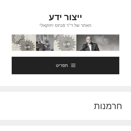
דלג
תוכן
ייצור ידע
האתר של ד"ר פנחס יחזקאלי
תפריט
חרמנות