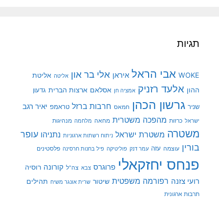
תגיות
אבי הראל
אלי בר און
איראן
WOKE
אליטת
אליטה
אלעד רזניק
ההון
אסלאם
ארצות הברית
גדעון
אמציה חן
גרשון הכהן
חרבות ברזל
יאיר רגב
שניר
טראמפ
חמאס
מהפכה משטרית
מנהיגות
ישראל
כרזות
מחאה
מלחמה
משטרה
עופר
משטרת ישראל
נתניהו
ניתוח רשתות ארגוניות
בורין
עוצמה
עזה
פלסטינים
עמר דנק
פוליטיקה
פיל בחנות חרסינה
פנחס יחזקאלי
קורונה
פרוגרס
רוסיה
צה"ל
צבא
רפורמה משפטית
רועי צזנה
שיטור
תהילים
שרית אונגר משיח
תרבות ארגונית