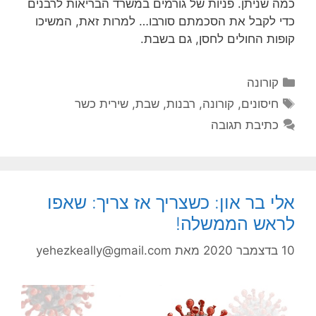
כמה שניתן. פניות של גורמים במשרד הבריאות לרבנים
כדי לקבל את הסכמתם סורבו… למרות זאת, המשיכו
קופות החולים לחסן, גם בשבת.
קטגוריות
קורונה
תגיות
חיסונים
,
קורונה
,
רבנות
,
שבת
,
שירית כשר
כתיבת תגובה
אלי בר און: כשצריך אז צריך: שאפו
לראש הממשלה!
10 בדצמבר 2020
מאת
yehezkeally@gmail.com