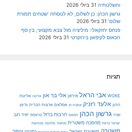
והשלכותיה
31 ביולי 2026
גרשון הכהן: כן לשלום, לא לנוסחה 'שטחים תמורת
שלום'
31 ביולי 2026
פנחס יחזקאלי: מיליציה מול צבא מקצועי, בין סף
הכאוס לקיפאון בירוקרטי
31 ביולי 2026
תגיות
אבי הראל
אלי בר און
איראן
WOKE
אליטת
אליטה
אלעד רזניק
ההון
אסלאם
ארצות הברית
גדעון
אמציה חן
גרשון הכהן
חרבות ברזל
יאיר רגב
שניר
טראמפ
חמאס
מהפכה משטרית
מנהיגות
ישראל
כרזות
מחאה
מלחמה
משטרה
עופר
משטרת ישראל
נתניהו
ניתוח רשתות ארגוניות