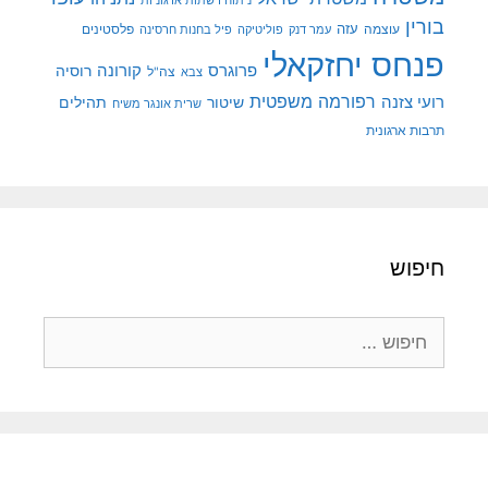
בורין
עוצמה
עזה
פלסטינים
עמר דנק
פוליטיקה
פיל בחנות חרסינה
פנחס יחזקאלי
קורונה
פרוגרס
רוסיה
צה"ל
צבא
רפורמה משפטית
רועי צזנה
שיטור
תהילים
שרית אונגר משיח
תרבות ארגונית
חיפוש
חיפוש: