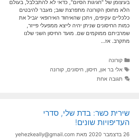
בעיצומן של "חגיגות הסיום", כדאי לא להתבלבל, בעולם
הלא מחוסן הקורונה מתפרצת שוב; מעבר להיבטים
כלכליים עקיפים, ויתכן שהאיחוד האירופאי יגביל את
כמות החיסונים שניתן יהיה לייצא ממפעלי פייזר,
שמרביתם ממוקמים שם. מועד החיסון השני שלנו
מתקרב. אז…
קטגוריות
קורונה
תגיות
אלי בר און
,
חיסון
,
חיסונים
,
קורונה
תגובה אחת
שירית כשר: בדת שלי, סדרי
העדיפויות שונים!
26 בדצמבר 2020
מאת
yehezkeally@gmail.com