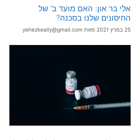
אלי בר און: האם מועד ב' של
החיסונים שלנו בסכנה?
25 במרץ 2021
מאת
yehezkeally@gmail.com