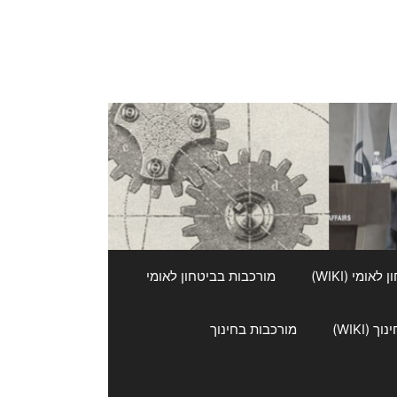
אומי (WIKI)
מורכבות בביטחון לאומי
 (WIKI)
מורכבות בחינוך