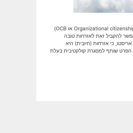
נגדיר התנהגות אזרחית בארגון או אזרחות ארגונית (Organizational citizenship behavior או OCB)
אפשר להקביל זאת לאזרחות טובה
אריסטו, כי אזרחות (חיובית) היא
ת הפרט שותף למסגרת קולקטיבית בעלת