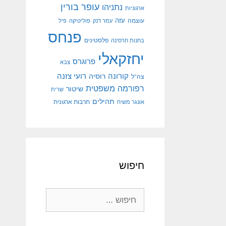
עופר בורין
נתניהו
ארגוניות
עוצמה
עזה
עמר דנק
פוליטיקה
פיל
פנחס
פלסטינים
בחנות חרסינה
יחזקאלי
פרוגרס
צבא
קורונה
רועי צזנה
רוסיה
צה"ל
רפורמה משפטית
שיטור
שרית
תהילים
אונגר משיח
תרבות ארגונית
חיפוש
חיפוש: