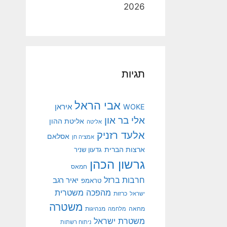
2026
תגיות
אבי הראל
איראן
WOKE
אלי בר און
אליטת ההון
אליטה
אלעד רזניק
אסלאם
אמציה חן
ארצות הברית
גדעון שניר
גרשון הכהן
חמאס
חרבות ברזל
יאיר רגב
טראמפ
מהפכה משטרית
ישראל
כרזות
משטרה
מנהיגות
מחאה
מלחמה
משטרת ישראל
ניתוח רשתות