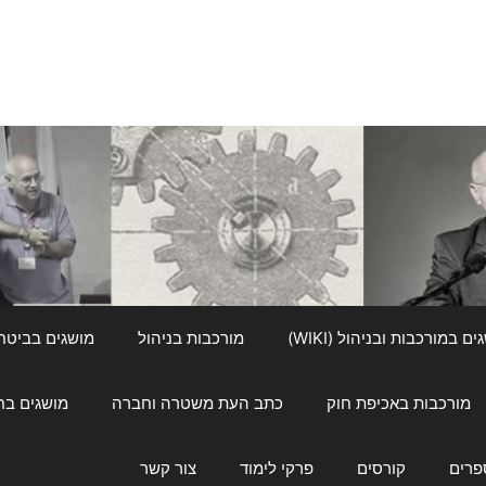
ם במורכבות ובניהול (WIKI)
מורכבות בניהול
מושגים בביטחון ל
מורכבות באכיפת חוק
כתב העת משטרה וחברה
מושגים בחינוך
פרים
קורסים
פרקי לימוד
צור קשר