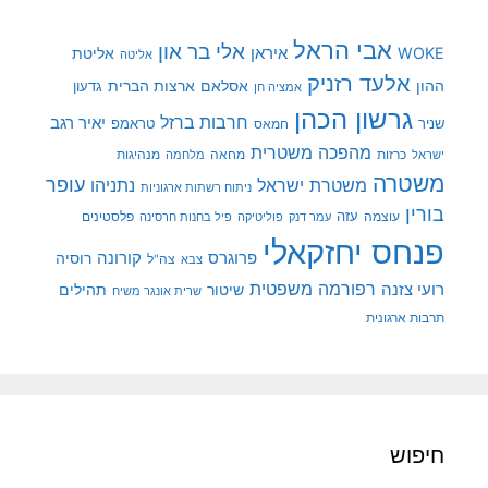
אבי הראל
אלי בר און
איראן
WOKE
אליטת
אליטה
אלעד רזניק
ההון
אסלאם
ארצות הברית
גדעון
אמציה חן
גרשון הכהן
חרבות ברזל
יאיר רגב
שניר
טראמפ
חמאס
מהפכה משטרית
מנהיגות
ישראל
כרזות
מחאה
מלחמה
משטרה
עופר
משטרת ישראל
נתניהו
ניתוח רשתות ארגוניות
בורין
עוצמה
עזה
פלסטינים
עמר דנק
פוליטיקה
פיל בחנות חרסינה
פנחס יחזקאלי
קורונה
פרוגרס
רוסיה
צה"ל
צבא
רפורמה משפטית
רועי צזנה
שיטור
תהילים
שרית אונגר משיח
תרבות ארגונית
חיפוש