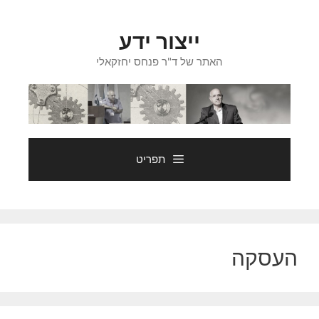
דלג
תוכן
ייצור ידע
האתר של ד"ר פנחס יחזקאלי
תפריט
העסקה