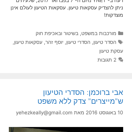
דעה ב- YNET מיום ה- 7 בפברואר 2017, שלעיתים
ניתן להצדיק עסקאות טיעון. עסקאות הטיעון לעולם אינן
מוצדקות!
קטגוריות
מורכבות במשפט, בשיטור ובאכיפת חוק
תגיות
הסדר טיעון
,
הסדרי טיעון
,
יוסף זהר
,
עסקאות טיעון
,
עסקת טיעון
2 תגובות
אבי ברוכמן: הסדרי הטיעון
ש"מייצרים" צדק ללא משפט
10 באוגוסט 2016
מאת
yehezkeally@gmail.com