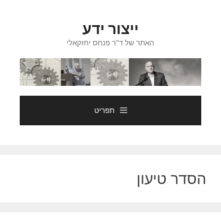
דלג
תוכן
ייצור ידע
האתר של ד"ר פנחס יחזקאלי
תפריט
הסדר טיעון