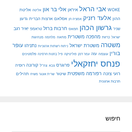
אבי הראל
אלי בר און
איראן
WOKE
אליטת
אליטה
אלעד רזניק
ההון
אסלאם
ארצות הברית
גדעון
אמציה חן
גרשון הכהן
חרבות ברזל
יאיר רגב
שניר
טראמפ
חמאס
מהפכה משטרית
מנהיגות
ישראל
כרזות
מחאה
מלחמה
משטרה
עופר
משטרת ישראל
נתניהו
ניתוח רשתות ארגוניות
בורין
עוצמה
עזה
פלסטינים
עמר דנק
פוליטיקה
פיל בחנות חרסינה
פנחס יחזקאלי
קורונה
פרוגרס
רוסיה
צה"ל
צבא
רפורמה משפטית
רועי צזנה
שיטור
תהילים
שרית אונגר משיח
תרבות ארגונית
חיפוש