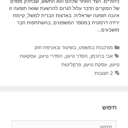
ניהוליים. הצד האחר שלהם הוא החשש, שבחלק מסוים
של המקרים הדבר עלול לגרום להרשעת שווא! תופעה זו
איננה תופעה ישראלית. בארצות הברית למשל, קיימת
ירידה דרמטית במספר המשפטים, בהשתתפות חבר
מושבעים…
קטגוריות
מורכבות במשפט, בשיטור ובאכיפת חוק
תגיות
אבי ברוכמן
,
הסדר טיעון
,
הסדרי טיעון
,
עסקאות
טיעון
,
עסקת טיעון
,
פרקליטות
2 תגובות
חיפוש
חיפוש: