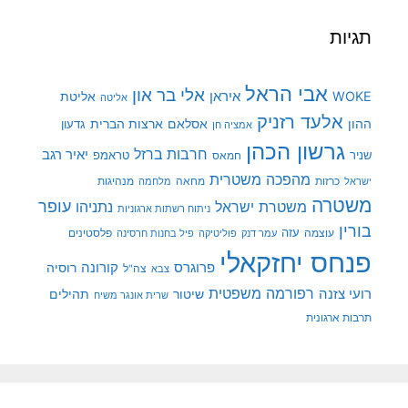
תגיות
אבי הראל
אלי בר און
איראן
WOKE
אליטת
אליטה
אלעד רזניק
ההון
אסלאם
ארצות הברית
גדעון
אמציה חן
גרשון הכהן
חרבות ברזל
יאיר רגב
שניר
טראמפ
חמאס
מהפכה משטרית
מנהיגות
ישראל
כרזות
מחאה
מלחמה
משטרה
עופר
משטרת ישראל
נתניהו
ניתוח רשתות ארגוניות
בורין
עוצמה
עזה
פלסטינים
עמר דנק
פוליטיקה
פיל בחנות חרסינה
פנחס יחזקאלי
קורונה
פרוגרס
רוסיה
צה"ל
צבא
רפורמה משפטית
רועי צזנה
שיטור
תהילים
שרית אונגר משיח
תרבות ארגונית