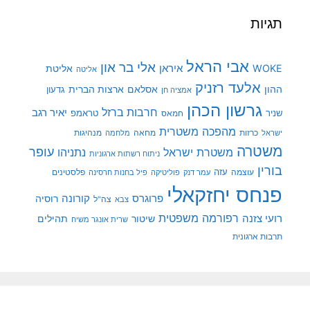
תגיות
אבי הראל
אלי בר און
איראן
WOKE
אליטת
אליטה
אלעד רזניק
ההון
אסלאם
ארצות הברית
גדעון
אמציה חן
גרשון הכהן
חרבות ברזל
יאיר רגב
שניר
טראמפ
חמאס
מהפכה משטרית
מנהיגות
ישראל
כרזות
מחאה
מלחמה
משטרה
עופר
משטרת ישראל
נתניהו
ניתוח רשתות ארגוניות
בורין
עוצמה
עזה
פלסטינים
עמר דנק
פוליטיקה
פיל בחנות חרסינה
פנחס יחזקאלי
קורונה
פרוגרס
רוסיה
צה"ל
צבא
רפורמה משפטית
רועי צזנה
שיטור
תהילים
שרית אונגר משיח
תרבות ארגונית