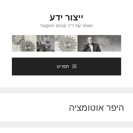
דלג
תוכן
ייצור ידע
האתר של ד"ר פנחס יחזקאלי
תפריט
היפר אוטומציה