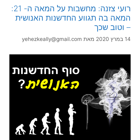
רועי צזנה: מחשבות על המאה ה- 21:
המאה בה תגווע החדשנות האנושית
– וטוב שכך
14 במרץ 2020
מאת
yehezkeally@gmail.com