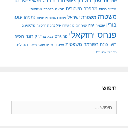
חרבות ברזל
יאיר רגב
שניר
טראמפ
חמאס
מהפכה משטרית
מנהיגות
ישראל
כרזות
מחאה
מלחמה
משטרה
עופר
משטרת ישראל
נתניהו
ניתוח רשתות ארגוניות
בורין
עוצמה
עזה
פלסטינים
עמר דנק
פוליטיקה
פיל בחנות חרסינה
פנחס יחזקאלי
קורונה
פרוגרס
רוסיה
צה"ל
צבא
רפורמה משפטית
רועי צזנה
שיטור
תהילים
שרית אונגר משיח
תרבות ארגונית
חיפוש
חיפוש: