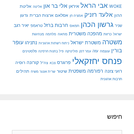
אבי הראל
אלי בר און
איראן
WOKE
אליטת
אליטה
אלעד רזניק
ההון
אסלאם
ארצות הברית
גדעון
אמציה חן
גרשון הכהן
חרבות ברזל
יאיר רגב
שניר
טראמפ
חמאס
מהפכה משטרית
מנהיגות
ישראל
כרזות
מחאה
מלחמה
משטרה
עופר
משטרת ישראל
נתניהו
ניתוח רשתות ארגוניות
בורין
עוצמה
עזה
פלסטינים
עמר דנק
פוליטיקה
פיל בחנות חרסינה
פנחס יחזקאלי
קורונה
פרוגרס
רוסיה
צה"ל
צבא
רפורמה משפטית
רועי צזנה
שיטור
תהילים
שרית אונגר משיח
תרבות ארגונית
חיפוש
חיפוש: