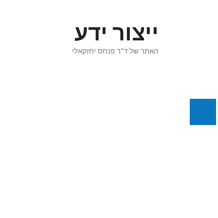
דלג
תוכן
ייצור ידע
האתר של ד"ר פנחס יחזקאלי