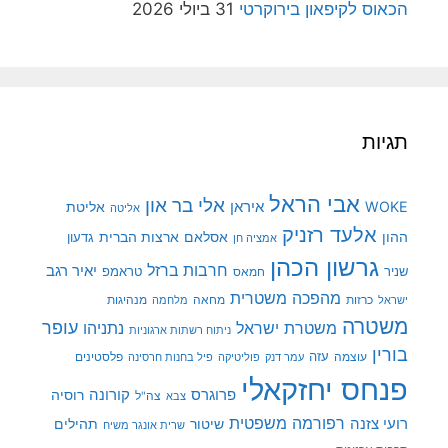
הכאוס לקיפאון בירוקרטי
31 ביולי 2026
תגיות
אבי הראל
אלי בר און
איראן
WOKE
אליטת
אליטה
אלעד רזניק
ההון
אסלאם
ארצות הברית
גדעון
אמציה חן
גרשון הכהן
חרבות ברזל
יאיר רגב
שניר
טראמפ
חמאס
מהפכה משטרית
מנהיגות
ישראל
כרזות
מחאה
מלחמה
משטרה
עופר
משטרת ישראל
נתניהו
ניתוח רשתות ארגוניות
בורין
עוצמה
עזה
פלסטינים
עמר דנק
פוליטיקה
פיל בחנות חרסינה
פנחס יחזקאלי
קורונה
פרוגרס
רוסיה
צה"ל
צבא
רפורמה משפטית
רועי צזנה
שיטור
תהילים
שרית אונגר משיח