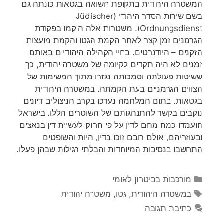
המשטרה היהודית בתקופת השואה בגטאות כונתה גם
בשם שירות הסדר היהודי (Jüdischer
Ordnungsdienst). משטרות אלה הוקמו בפקודת
הגרמנים זמן קצר לאחר הקמת הגטו והקמת מועצות
הזקנים – היודנרטים. בחיי הקהילה היהודיים באותם
זמנים לא היה תקדים לקיומה של משטרה יהודית, כך
ששיטות פעולתה וסמכותה נגזרו מתוך המשימות של
הצווים הגרמניים בעת הקמתה. במשטרה היהודית
בגטאות. בתום המלחמה נערכו בקרב הניצולים דיונים
נוקבים בקשר להתנהגותם של השוטרים הללו. בישראל
הועמדו כמה מהם לדין על פי החוק לעשיית דין בנאצים
ובעוזריהם, אולם רובם זוכו בדין, היות והשופטים
התחשבו בנסיבות המיוחדות והבלתי רגילות שבהן פעלו.
קטגוריות
מורכבות בביטחון לאומי
תגיות
במשטרה היהודית
,
גטו
,
משטרה יהודית
כתיבת תגובה