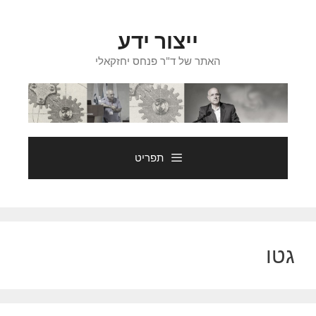
דלג
תוכן
ייצור ידע
האתר של ד"ר פנחס יחזקאלי
תפריט
גטו