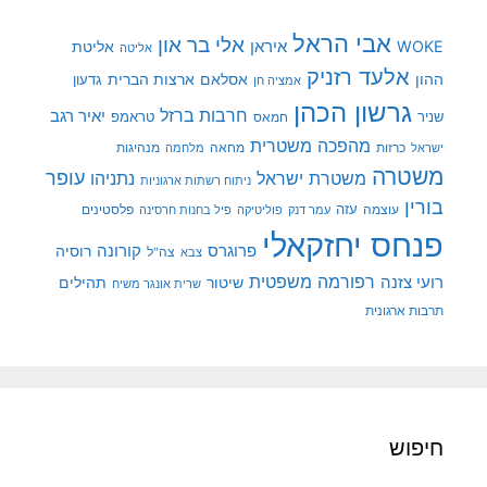
אבי הראל
אלי בר און
איראן
WOKE
אליטת
אליטה
אלעד רזניק
ההון
אסלאם
ארצות הברית
גדעון
אמציה חן
גרשון הכהן
חרבות ברזל
יאיר רגב
שניר
טראמפ
חמאס
מהפכה משטרית
מנהיגות
ישראל
כרזות
מחאה
מלחמה
משטרה
עופר
משטרת ישראל
נתניהו
ניתוח רשתות ארגוניות
בורין
עוצמה
עזה
פלסטינים
עמר דנק
פוליטיקה
פיל בחנות חרסינה
פנחס יחזקאלי
קורונה
פרוגרס
רוסיה
צה"ל
צבא
רפורמה משפטית
רועי צזנה
שיטור
תהילים
שרית אונגר משיח
תרבות ארגונית
חיפוש