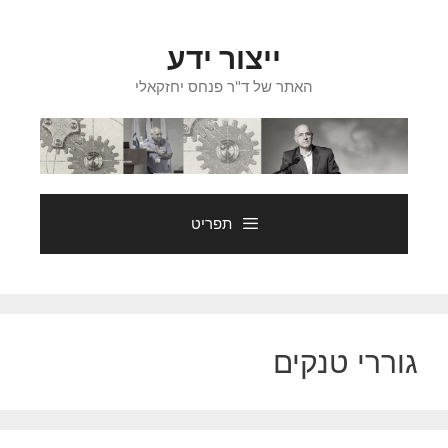
דלג
תוכן
ייצור ידע
האתר של ד"ר פנחס יחזקאלי
תפריט
גוררי טנקים