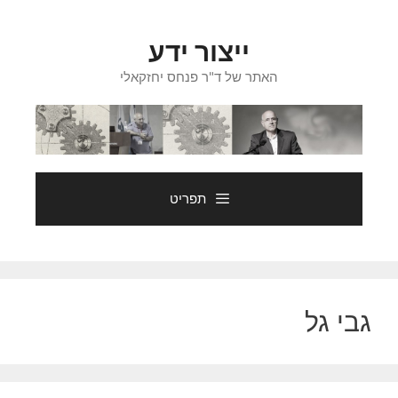
דלג
תוכן
ייצור ידע
האתר של ד"ר פנחס יחזקאלי
תפריט
גבי גל