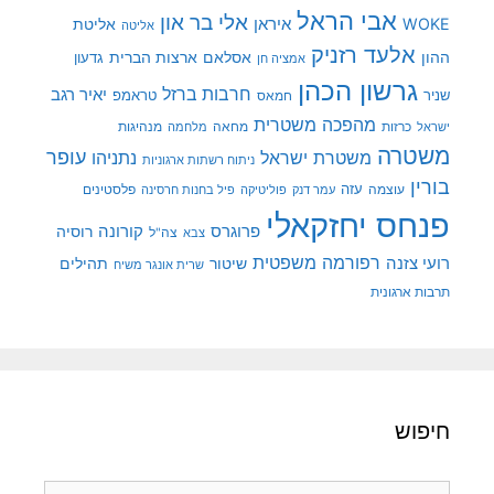
אבי הראל
אלי בר און
איראן
WOKE
אליטת
אליטה
אלעד רזניק
ההון
אסלאם
ארצות הברית
גדעון
אמציה חן
גרשון הכהן
חרבות ברזל
יאיר רגב
שניר
טראמפ
חמאס
מהפכה משטרית
מנהיגות
ישראל
כרזות
מחאה
מלחמה
משטרה
עופר
משטרת ישראל
נתניהו
ניתוח רשתות ארגוניות
בורין
עוצמה
עזה
פלסטינים
עמר דנק
פוליטיקה
פיל בחנות חרסינה
פנחס יחזקאלי
קורונה
פרוגרס
רוסיה
צה"ל
צבא
רפורמה משפטית
רועי צזנה
שיטור
תהילים
שרית אונגר משיח
תרבות ארגונית
חיפוש
חיפוש: