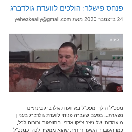
פנחס פישלר: הולכים לוועדת גולדברג
24 בדצמבר 2020
מאת
yehezkeally@gmail.com
מפכ"ל הולך ומפכ"ל בא וועדת גולדברג בינתיים
נשארת… בפעם שעברה פניתי לוועדת גולדברג בעניין
מועמדותו של ניצב צ'יקו אדרי. התוצאות זכורות לכל,
כמו העובדה השערורייתית שהוא ממשיך לכהן כמנכ"ל