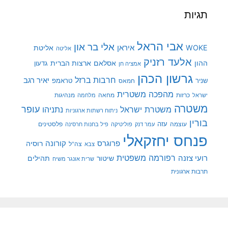
תגיות
אבי הראל
אלי בר און
איראן
WOKE
אליטת
אליטה
אלעד רזניק
ההון
אסלאם
ארצות הברית
גדעון
אמציה חן
גרשון הכהן
חרבות ברזל
יאיר רגב
שניר
טראמפ
חמאס
מהפכה משטרית
מנהיגות
ישראל
כרזות
מחאה
מלחמה
משטרה
עופר
משטרת ישראל
נתניהו
ניתוח רשתות ארגוניות
בורין
עוצמה
עזה
פלסטינים
עמר דנק
פוליטיקה
פיל בחנות חרסינה
פנחס יחזקאלי
קורונה
פרוגרס
רוסיה
צה"ל
צבא
רפורמה משפטית
רועי צזנה
שיטור
תהילים
שרית אונגר משיח
תרבות ארגונית