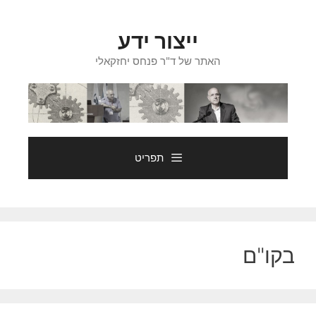
דלג
תוכן
ייצור ידע
האתר של ד"ר פנחס יחזקאלי
תפריט
בקו"ם