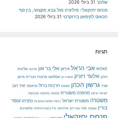
שלום'
31 ביולי 2026
פנחס יחזקאלי: מיליציה מול צבא מקצועי, בין סף
הכאוס לקיפאון בירוקרטי
31 ביולי 2026
תגיות
אבי הראל
אלי בר און
איראן
WOKE
אליטת
אליטה
אלעד רזניק
ההון
אסלאם
ארצות הברית
גדעון
אמציה חן
גרשון הכהן
חרבות ברזל
יאיר רגב
שניר
טראמפ
חמאס
מהפכה משטרית
מנהיגות
ישראל
כרזות
מחאה
מלחמה
משטרה
עופר
משטרת ישראל
נתניהו
ניתוח רשתות ארגוניות
בורין
עוצמה
עזה
פלסטינים
עמר דנק
פוליטיקה
פיל בחנות חרסינה
פנחס יחזקאלי