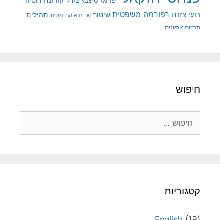
קורונה
פרוגרס
רוסיה
צה"ל
צבא
רפורמה משפטית
רועי צזנה
שיטור
תהילים
שרית אונגר משיח
תרבות ארגונית
חיפוש
חיפוש:
קטגוריות
English
(19)