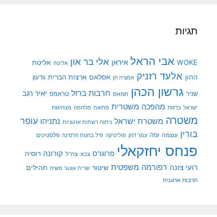
תגיות
אבי הראל
אלי בר און
איראן
WOKE
אליטת
אליטה
אלעד רזניק
ההון
אסלאם
ארצות הברית
גדעון
אמציה חן
גרשון הכהן
חרבות ברזל
יאיר רגב
שניר
טראמפ
חמאס
מהפכה משטרית
מנהיגות
ישראל
כרזות
מחאה
מלחמה
משטרה
עופר
משטרת ישראל
נתניהו
ניתוח רשתות ארגוניות
בורין
עוצמה
עזה
פלסטינים
עמר דנק
פוליטיקה
פיל בחנות חרסינה
פנחס יחזקאלי
קורונה
פרוגרס
רוסיה
צה"ל
צבא
רפורמה משפטית
רועי צזנה
שיטור
תהילים
שרית אונגר משיח
תרבות ארגונית