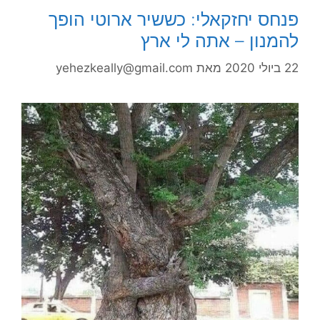
פנחס יחזקאלי: כששיר ארוטי הופך
להמנון – אתה לי ארץ
22 ביולי 2020
מאת
yehezkeally@gmail.com