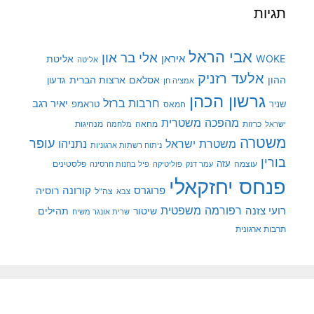
תגיות
אבי הראל
אלי בר און
איראן
WOKE
אליטת
אליטה
אלעד רזניק
ההון
אסלאם
ארצות הברית
גדעון
אמציה חן
גרשון הכהן
חרבות ברזל
יאיר רגב
שניר
טראמפ
חמאס
מהפכה משטרית
מנהיגות
ישראל
כרזות
מחאה
מלחמה
משטרה
עופר
משטרת ישראל
נתניהו
ניתוח רשתות ארגוניות
בורין
עוצמה
עזה
פלסטינים
עמר דנק
פוליטיקה
פיל בחנות חרסינה
פנחס יחזקאלי
קורונה
פרוגרס
רוסיה
צה"ל
צבא
רפורמה משפטית
רועי צזנה
שיטור
תהילים
שרית אונגר משיח
תרבות ארגונית