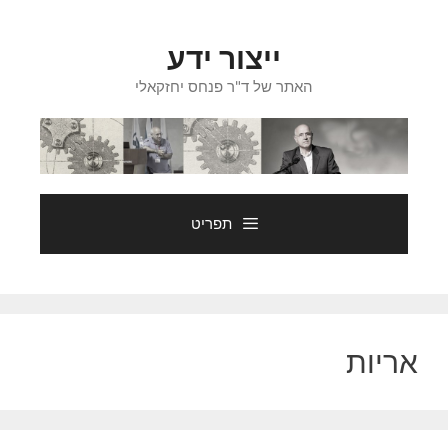
דלג
תוכן
ייצור ידע
האתר של ד"ר פנחס יחזקאלי
תפריט
אריות