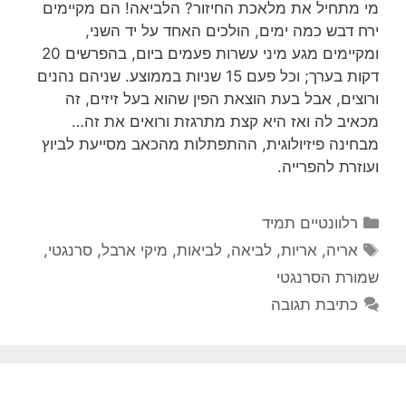
מי מתחיל את מלאכת החיזור? הלביאה! הם מקיימים
ירח דבש כמה ימים, הולכים האחד על יד השני,
ומקיימים מגע מיני עשרות פעמים ביום, בהפרשים 20
דקות בערך; וכל פעם 15 שניות בממוצע. שניהם נהנים
ורוצים, אבל בעת הוצאת הפין שהוא בעל זיזים, זה
מכאיב לה ואז היא קצת מתרגזת ורואים את זה…
מבחינה פיזיולוגית, ההתפתלות מהכאב מסייעת לביוץ
ועוזרת להפרייה.
קטגוריות
רלוונטיים תמיד
תגיות
אריה
,
אריות
,
לביאה
,
לביאות
,
מיקי ארבל
,
סרנגטי
,
שמורת הסרנגטי
כתיבת תגובה