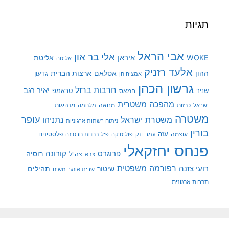
תגיות
אבי הראל
אלי בר און
איראן
WOKE
אליטת
אליטה
אלעד רזניק
ההון
אסלאם
ארצות הברית
גדעון
אמציה חן
גרשון הכהן
חרבות ברזל
יאיר רגב
שניר
טראמפ
חמאס
מהפכה משטרית
מנהיגות
ישראל
כרזות
מחאה
מלחמה
משטרה
עופר
משטרת ישראל
נתניהו
ניתוח רשתות ארגוניות
בורין
עוצמה
עזה
פלסטינים
עמר דנק
פוליטיקה
פיל בחנות חרסינה
פנחס יחזקאלי
קורונה
פרוגרס
רוסיה
צה"ל
צבא
רפורמה משפטית
רועי צזנה
שיטור
תהילים
שרית אונגר משיח
תרבות ארגונית