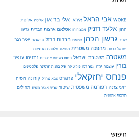
אבי הראל
אלי בר און
איראן
WOKE
אליטת
אליטה
אלעד רזניק
ההון
אסלאם
ארצות הברית
גדעון
אמציה חן
גרשון הכהן
חרבות ברזל
יאיר רגב
שניר
טראמפ
חמאס
מהפכה משטרית
מנהיגות
ישראל
כרזות
מחאה
מלחמה
משטרה
עופר
משטרת ישראל
נתניהו
ניתוח רשתות ארגוניות
בורין
עוצמה
עזה
פלסטינים
עמר דנק
פוליטיקה
פיל בחנות חרסינה
פנחס יחזקאלי
קורונה
פרוגרס
רוסיה
צה"ל
צבא
רפורמה משפטית
רועי צזנה
שיטור
תהילים
שרית אונגר משיח
תרבות ארגונית
חיפוש