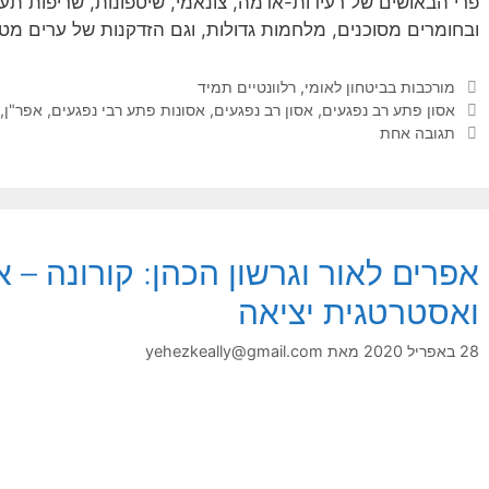
פרי הבאושים של רעידות-אדמה, צונאמי, שיטפונות, שריפות תעש
ובחומרים מסוכנים, מלחמות גדולות, וגם הזדקנות של ערים מטר
קטגוריות
מורכבות בביטחון לאומי
,
רלוונטיים תמיד
תגיות
אסון פתע רב נפגעים
,
אסון רב נפגעים
,
אסונות פתע רבי נפגעים
,
אפר"ן
,
תגובה אחת
אפרים לאור וגרשון הכהן: קורונה – 
ואסטרטגית יציאה
28 באפריל 2020
מאת
yehezkeally@gmail.com