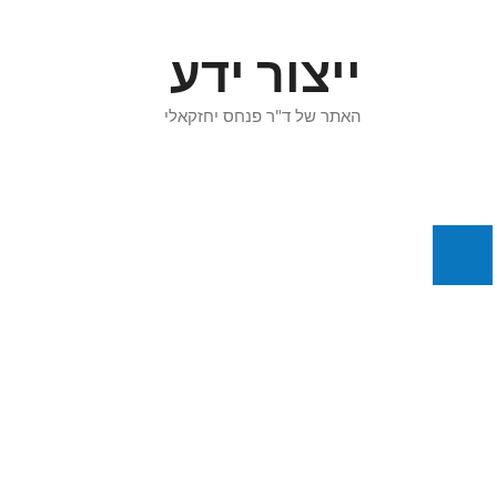
דלג
תוכן
ייצור ידע
האתר של ד"ר פנחס יחזקאלי