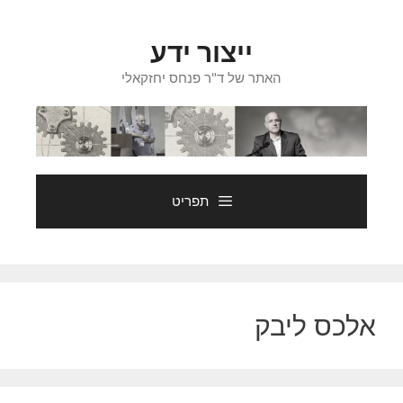
דלג
תוכן
ייצור ידע
האתר של ד"ר פנחס יחזקאלי
תפריט
אלכס ליבק