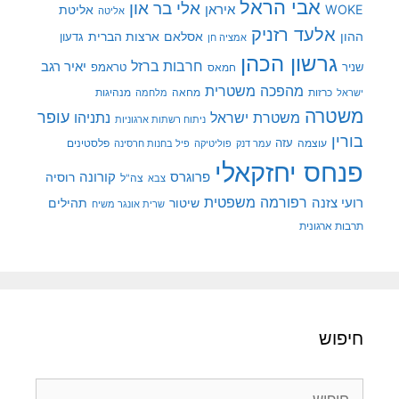
אבי הראל
אלי בר און
איראן
WOKE
אליטת
אליטה
אלעד רזניק
ההון
אסלאם
ארצות הברית
גדעון
אמציה חן
גרשון הכהן
חרבות ברזל
יאיר רגב
שניר
טראמפ
חמאס
מהפכה משטרית
מנהיגות
ישראל
כרזות
מחאה
מלחמה
משטרה
עופר
משטרת ישראל
נתניהו
ניתוח רשתות ארגוניות
בורין
עוצמה
עזה
פלסטינים
עמר דנק
פוליטיקה
פיל בחנות חרסינה
פנחס יחזקאלי
קורונה
פרוגרס
רוסיה
צה"ל
צבא
רפורמה משפטית
רועי צזנה
שיטור
תהילים
שרית אונגר משיח
תרבות ארגונית
חיפוש
חיפוש: