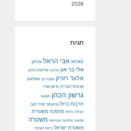
2026
תגיות
אבי הראל
איראן
WOKE
אלי בר און
אליטת ההון
אליטה
אלעד רזניק
אסלאם
אמציה חן
ארצות הברית
גדעון שניר
גרשון הכהן
חמאס
חרבות ברזל
יאיר רגב
טראמפ
מהפכה משטרית
ישראל
כרזות
משטרה
מנהיגות
מחאה
מלחמה
משטרת ישראל
ניתוח רשתות