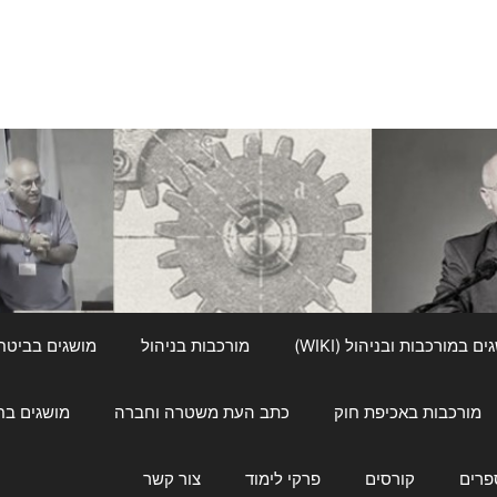
ם במורכבות ובניהול (WIKI)
מורכבות בניהול
מושגים בביטחון ל
מורכבות באכיפת חוק
כתב העת משטרה וחברה
מושגים בחינוך
פרים
קורסים
פרקי לימוד
צור קשר