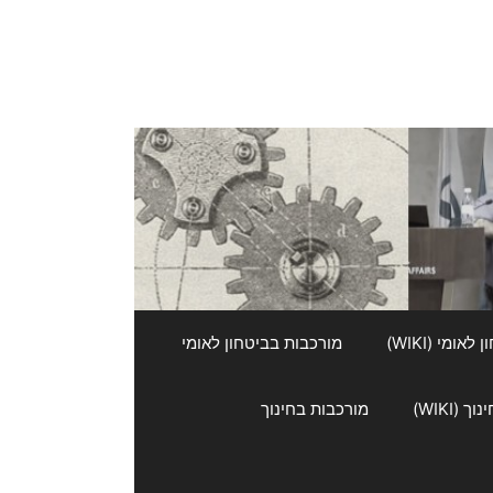
אומי (WIKI)
מורכבות בביטחון לאומי
 (WIKI)
מורכבות בחינוך