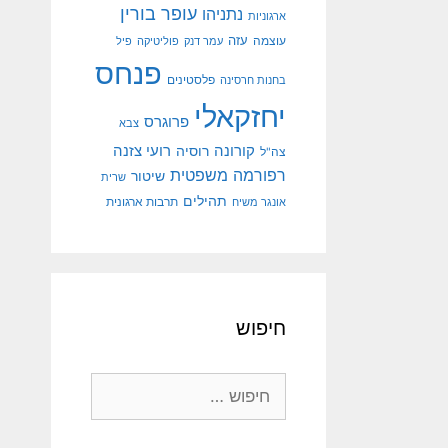
עופר בורין
נתניהו
ארגוניות
עוצמה
עזה
עמר דנק
פוליטיקה
פיל
פנחס
פלסטינים
בחנות חרסינה
יחזקאלי
פרוגרס
צבא
קורונה
רועי צזנה
רוסיה
צה"ל
רפורמה משפטית
שיטור
שרית
תהילים
אונגר משיח
תרבות ארגונית
חיפוש
חיפוש: