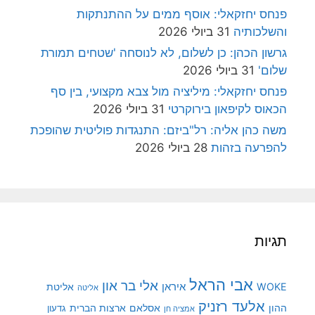
פנחס יחזקאלי: אוסף ממים על ההתנתקות
והשלכותיה
31 ביולי 2026
גרשון הכהן: כן לשלום, לא לנוסחה 'שטחים תמורת
שלום'
31 ביולי 2026
פנחס יחזקאלי: מיליציה מול צבא מקצועי, בין סף
הכאוס לקיפאון בירוקרטי
31 ביולי 2026
משה כהן אליה: רל"ביזם: התנגדות פוליטית שהופכת
להפרעה בזהות
28 ביולי 2026
תגיות
אבי הראל
אלי בר און
איראן
WOKE
אליטת
אליטה
אלעד רזניק
ההון
אסלאם
ארצות הברית
גדעון
אמציה חן