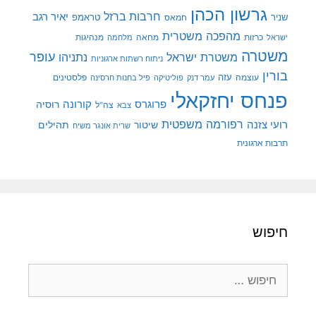
גרשון הכהן
חרבות ברזל
יאיר רגב
שניר
טראמפ
חמאס
מהפכה משטרית
מנהיגות
ישראל
כרזות
מחאה
מלחמה
משטרה
עופר
משטרת ישראל
נתניהו
ניתוח רשתות ארגוניות
בורין
עוצמה
עזה
פלסטינים
עמר דנק
פוליטיקה
פיל בחנות חרסינה
פנחס יחזקאלי
קורונה
פרוגרס
רוסיה
צה"ל
צבא
רפורמה משפטית
רועי צזנה
שיטור
תהילים
שרית אונגר משיח
תרבות ארגונית
חיפוש
חיפוש: