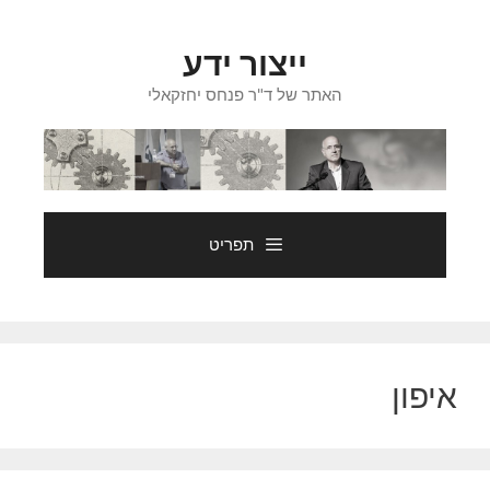
דלג
תוכן
ייצור ידע
האתר של ד"ר פנחס יחזקאלי
תפריט
איפון