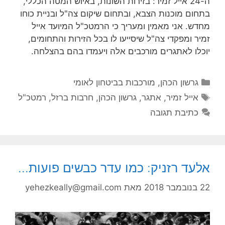
ה-24 אייל זמיר: בזירות השונות, באיוש המטה הכללי,
בתחום מוכנות הצבא, ובתחום שיקום צה"ל ובניית כוחו
מחדש. אני מאמין ומעריך כי הרמטכ"ל המיועד אייל
זמיר ומפקדי צה"ל שיסייעו לו בכל הזירות והתחומים,
יוכלו לאתגרים מורכבים אלה ויעמדו בהם בהצלחה.
קטגוריות
גרשון הכהן
,
מורכבות בביטחון לאומי
תגיות
אייל זמיר
,
אתגר
,
גרשון הכהן
,
חרבות ברזל
,
רמטכ"ל
כתיבת תגובה
אלעד רזניק: כמו עדר כבשים פועות…
22 בנובמבר 2018
מאת
yehezkeally@gmail.com