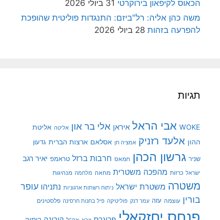
הכאוס לקיפאון בירוקרטי
31 ביולי 2026
משה כהן אליה: רל"ביזם: התנגדות פוליטית שהופכת
להפרעה בזהות
28 ביולי 2026
תגיות
אבי הראל
אלי בר און
איראן
WOKE
אליטת
אליטה
אלעד רזניק
ההון
אסלאם
ארצות הברית
גדעון
אמציה חן
גרשון הכהן
חרבות ברזל
יאיר רגב
שניר
טראמפ
חמאס
מהפכה משטרית
מנהיגות
ישראל
כרזות
מחאה
מלחמה
משטרה
עופר
משטרת ישראל
נתניהו
ניתוח רשתות ארגוניות
בורין
עוצמה
עזה
פלסטינים
עמר דנק
פוליטיקה
פיל בחנות חרסינה
פנחס יחזקאלי
קורונה
פרוגרס
רוסיה
צה"ל