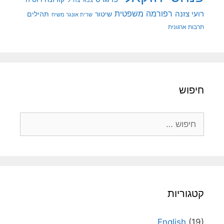
צבא
רפורמה משפטית
רועי צזנה
שיטור
תהילים
שרית אונגר משיח
תרבות ארגונית
חיפוש
חיפוש:
קטגוריות
English
(19)