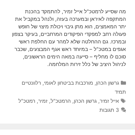
מה שסייע לרמטכ"ל אייל זמיר, להתמקד בהכנת
המתקפה לאיראן ובמערכה בעזה, ולנהל במקביל את
יתר המאמצים, הוא מתן גיבוי ויכולת מיצוי של חופש
פעולה רחב למפקדי הפיקודים המרחביים, בעיקר בצפון
ובמרכז. גם ההחלטה שלא למהר עם החלפת ראשי
אגפים במטכ"ל – במיוחד ראש אגף המבצעים, שכבר
סוכם לו מחליף – סייעה במאה הימים הראשונים,
לניהול היציב של כלל זירות המלחמה.
קטגוריות
גרשון הכהן
,
מורכבות בביטחון לאומי
,
רלוונטיים
תמיד
תגיות
אייל זמיר
,
גרשון הכהן
,
הרמטכ"ל
,
זמיר
,
רמטכ"ל
3 תגובות