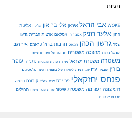
תגיות
אבי הראל
אלי בר און
איראן
WOKE
אליטת
אליטה
אלעד רזניק
ההון
אסלאם
ארצות הברית
גדעון
אמציה חן
גרשון הכהן
חרבות ברזל
יאיר רגב
שניר
טראמפ
חמאס
מהפכה משטרית
מנהיגות
ישראל
כרזות
מחאה
מלחמה
משטרה
עופר
משטרת ישראל
נתניהו
ניתוח רשתות ארגוניות
בורין
עוצמה
עזה
פלסטינים
עמר דנק
פוליטיקה
פיל בחנות חרסינה
פנחס יחזקאלי
קורונה
פרוגרס
רוסיה
צה"ל
צבא
רפורמה משפטית
רועי צזנה
שיטור
תהילים
שרית אונגר משיח
תרבות ארגונית