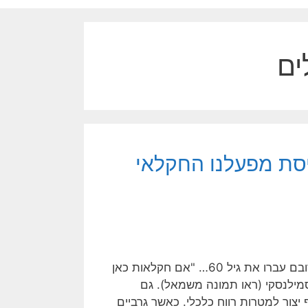
ים
יסת מפעלנו החקלאי
לא נותרו בארץ ישראל יותר מאלפיים חקלאים יהודים פעילים, רובם עברו את גיל 60… "אם חקלאות כאן
מילנסקי (ראו תמונה משמאל). גם
יצור למטרות רווח כלכלי. כאשר גרביים