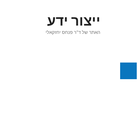
דלג
תוכן
ייצור ידע
האתר של ד"ר פנחס יחזקאלי