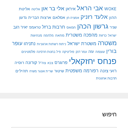
אבי הראל
אלי בר און
איראן
WOKE
אליטת
אליטה
אלעד רזניק
ההון
אסלאם
ארצות הברית
גדעון
אמציה חן
גרשון הכהן
חרבות ברזל
יאיר רגב
שניר
טראמפ
חמאס
מהפכה משטרית
מנהיגות
ישראל
כרזות
מחאה
מלחמה
משטרה
עופר
משטרת ישראל
נתניהו
ניתוח רשתות ארגוניות
בורין
עוצמה
עזה
פלסטינים
עמר דנק
פוליטיקה
פיל בחנות חרסינה
פנחס יחזקאלי
קורונה
פרוגרס
רוסיה
צה"ל
צבא
רפורמה משפטית
רועי צזנה
שיטור
תהילים
שרית אונגר משיח
תרבות ארגונית
חיפוש