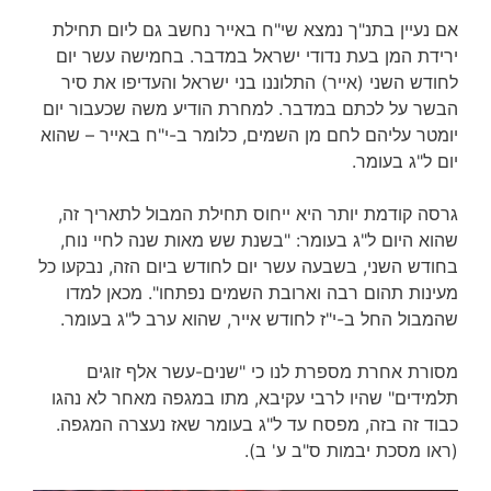
אם נעיין בתנ"ך נמצא שי"ח באייר נחשב גם ליום תחילת
ירידת המן בעת נדודי ישראל במדבר. בחמישה עשר יום
לחודש השני (אייר) התלוננו בני ישראל והעדיפו את סיר
הבשר על לכתם במדבר. למחרת הודיע משה שכעבור יום
יומטר עליהם לחם מן השמים, כלומר ב-י"ח באייר – שהוא
יום ל"ג בעומר.
גרסה קודמת יותר היא ייחוס תחילת המבול לתאריך זה,
שהוא היום ל"ג בעומר: "בשנת שש מאות שנה לחיי נוח,
בחודש השני, בשבעה עשר יום לחודש ביום הזה, נבקעו כל
מעינות תהום רבה וארובת השמים נפתחו". מכאן למדו
שהמבול החל ב-י"ז לחודש אייר, שהוא ערב ל"ג בעומר.
מסורת אחרת מספרת לנו כי "שנים-עשר אלף זוגים
תלמידים" שהיו לרבי עקיבא, מתו במגפה מאחר לא נהגו
כבוד זה בזה, מפסח עד ל"ג בעומר שאז נעצרה המגפה.
(ראו מסכת יבמות ס"ב ע' ב).