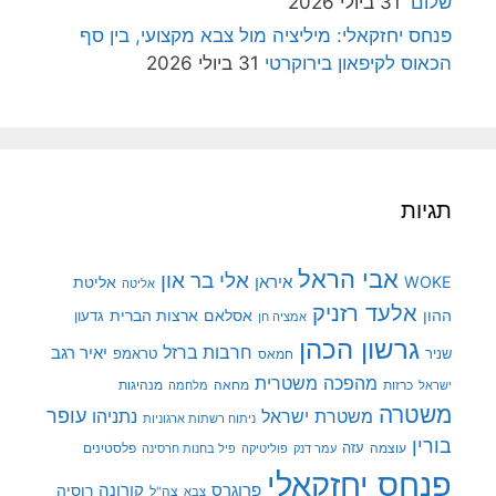
שלום'
31 ביולי 2026
פנחס יחזקאלי: מיליציה מול צבא מקצועי, בין סף
הכאוס לקיפאון בירוקרטי
31 ביולי 2026
תגיות
אבי הראל
אלי בר און
איראן
WOKE
אליטת
אליטה
אלעד רזניק
ההון
אסלאם
ארצות הברית
גדעון
אמציה חן
גרשון הכהן
חרבות ברזל
יאיר רגב
שניר
טראמפ
חמאס
מהפכה משטרית
מנהיגות
ישראל
כרזות
מחאה
מלחמה
משטרה
עופר
משטרת ישראל
נתניהו
ניתוח רשתות ארגוניות
בורין
עוצמה
עזה
פלסטינים
עמר דנק
פוליטיקה
פיל בחנות חרסינה
פנחס יחזקאלי
קורונה
פרוגרס
רוסיה
צה"ל
צבא