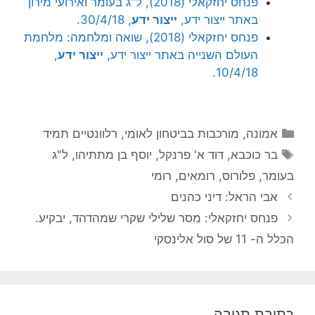
פנחס יחזקאלי (2018), ל"ג בעומר ואירועי מירון
באתר ייצור ידע,
ייצור ידע
, 30/4/18.
פנחס יחזקאלי (2018), שואה ומלחמה: מלחמת
העולם השנייה באתר ייצור ידע,
ייצור ידע
,
10/4/18.
קטגוריות
אמונה
,
מורכבות בביטחון לאומי
,
רלוונטיים תמיד
תגיות
בר כוכבא
,
דוד א' פרנקל
,
יוסף בן מתתיהו
,
ל"ג
בעומר
,
פלורוס
,
רומאים
,
רומי
אבי הראל: דיני כהנים
פנחס יחזקאלי: מסר שלילי שקרי שמהדהד, יבקיע.
הכלל ה- 11 של סול אלינסקי
כתיבת תגובה