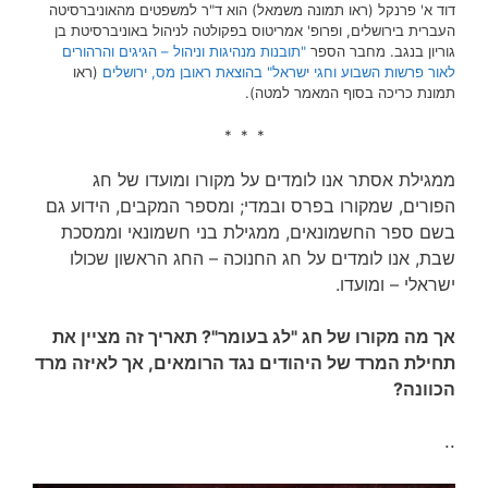
דוד א' פרנקל (ראו תמונה משמאל) הוא ד"ר למשפטים מהאוניברסיטה
העברית בירושלים, ופרופ' אמריטוס בפקולטה לניהול באוניברסיטת בן
גוריון בנגב. מחבר הספר
"תובנות מנהיגות וניהול – הגיגים והרהורים
לאור פרשות השבוע וחגי ישראל" בהוצאת ראובן מס, ירושלים
(ראו
תמונת כריכה בסוף המאמר למטה).
* * *
ממגילת אסתר אנו לומדים על מקורו ומועדו של חג
הפורים, שמקורו בפרס ובמדי; ומספר המקבים, הידוע גם
בשם ספר החשמונאים, ממגילת בני חשמונאי וממסכת
שבת, אנו לומדים על חג החנוכה – החג הראשון שכולו
ישראלי – ומועדו.
אך מה מקורו של חג "לג בעומר"? תאריך זה מציין את
תחילת המרד של היהודים נגד הרומאים, אך לאיזה מרד
הכוונה?
..