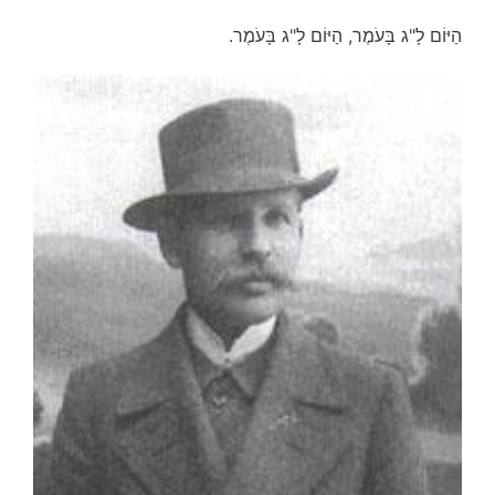
הַיּוֹם לָ"ג בָּעֹמֶר, הַיּוֹם לָ"ג בָּעֹמֶר.