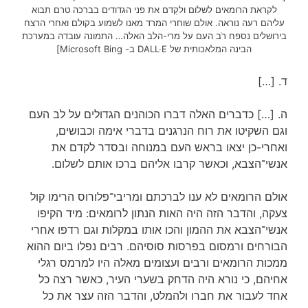
לקראת הרומאים לשלום ולקַדם את פני הגדודים בברכה טרם תבוא
עליהם רעה נוראה. אולם שוחרי המרד מאנו לשמוע בקולם ואחרי הרצח
בירושלים נספח רֹב העם על מרי-הלב האלה… התמונה עובדה במערכת
הבינה המלאכותית של DALL·E ב- Microsoft Bing]
ד. […]
ה. […] כדברים האלה דברו הכוהנים הגדולים על לב העם
וגם השקיטו את רוח הנרגנים בדברי אימה וכבושים,
ואחרי-כן יצאו בראש העם במנוחה ובסדר לקדם את
אנשי־הצבא, וכאשר קרבו אליהם ברכו אותם לשלום.
אולם הרומאים לא ענו לברכתם ומריבי־פלורוס הרימו קול
צעקה, והדבר הזה היה האות הנתון לרומאים: מיד הקיפו
אנשי־הצבא את ההמון והכו אותו במקלות וגם רדפו אחרי
הבורחים ורמסום בפרסות סוסיהם. רבים נפלו ביום ההוא
ממכות הרומאים ורבים ועצומים מאלה היו למרמס רגלי
אחיהם, כי נורא היה הדחק בשערי העיר, כאשר רצה כל
אחד לעבור את חברו ולהמלט, והדבר הזה עצר את כל