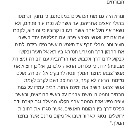
הבורחים.
ונורא היה גם מות הכושלים במנוסתם, כי נחנקו ונרמסו
ברגלי האצים אחריהם, עד אשר לא נכרו עוד פניהם, ולא
נשאר אף חלל אחד אשר ידעו בו קרוביו כי זה הוא, לקברו
עם אבותיו. ואנשי הצבא פרצו עם הפליטים יחד בשערי
העיר והכו מבלי הרף את האנשים אשר נפלו בידם ולחצו
את ההמון דרך המגרש הנקרא ביזיתא אל העיר ובקשו
לבקוע להם דרך ולכבוש את הר־הבית עם הבירה (מצודת
אנטוניה) יחד, כי פלורוס התאוה ללכדם, ועל־כן הוציא את
אנשי־צבאו מחצר המלך ונסה להבקיע אל הבירה. אולם
מזימתו הרעה לא קמה, כי התיצב העם לקרב לעֻמת
אנשי־צבאו והשיב את ימינם אחור. רבים עמדו על גגות
הבתים והמטירו משם אבנים על ראשי הרומאים, וכאשר
עיפה נפש אלה ממטר אבני הקלע ממעלה וגם קצרה ידם
לפלס דרך בין המונות האנשים, אשר סגרו את רחובות
ירושלים, נסוגו לאחור ושבו אל מקום מחנם אשר בחצר
המלך."