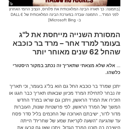
[בתמונה: כך תארה הבינה המלאכותית את פלורוס, הנציב הרומי האחרון
לפני המרד… התמונה עובדה במערכת הבינה המלאכותית של DALL·E
ב- Microsoft Bing]
המסורת השנייה מייחסת את ל"ג
בעומר למרד אחר – מרד בר כוכבא
שהחל 62 שנים מאוחר יותר
…
אלא שלא מצאתי שתאריך זה נכתב במקור היסטורי
כלשהו.
יתכן שמרד בר כוכבא החל גם הוא בל"ג בעומר, וכי תאריך
זה נבחר לתחילת המרד מכיוון שבאותו תאריך כבר חגגו או
הזכירו את המרד הראשון, ויתכן גם שראו במרד החדש
המשך של המרד הראשון. לפי פרשנויות שונות, העוברות
מדור לדור, ישיבתם הארוכה של החכמים בליל סדר פסח
עד שהגיעה "השעה לקריאת שמע של שחרית" הייתה
הישיבה בה תוכנן המרד הגדול, ויתכן שאז גם קבעו את