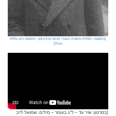
[בתמונה: המלחין והמורה העברי חנינא קרצ'בסקי. התמונה היא נחלת
הכלל]
[בסרטון: שיר עד – ל"ג בעומר – מילים: שמואל לייב