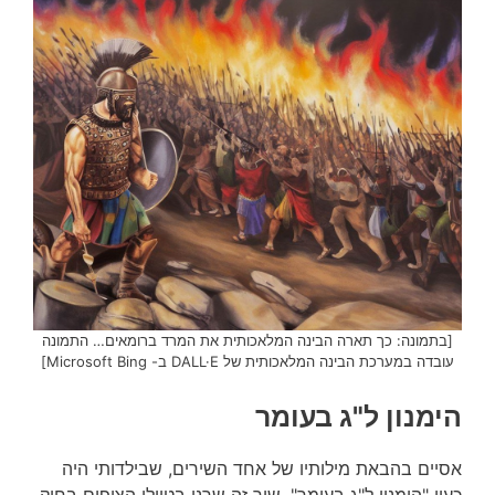
[בתמונה: כך תארה הבינה המלאכותית את המרד ברומאים… התמונה
עובדה במערכת הבינה המלאכותית של DALL·E ב- Microsoft Bing]
הימנון ל"ג בעומר
אסיים בהבאת מילותיו של אחד השירים, שבילדותי היה