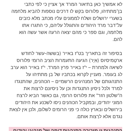
לא אמשיך כאן בתיאור המרד אך אציין כי לפי כתבי
בן־מתתיהו, פלורוס בקש לו דרכים נוספות להביא מלחמה
בשערי ירושלים ושלח לממונים עליו מכתב מלא כזבים
על־דבר מרד היהודים והתגולל עליהם, כי התגרו אתו
מלחמה, וגם ספר כי מהם יצאה הרעה אשר עשה הוא
להם.
בסיפור זה בתאריך בט"ז באייר (בששה-עשר לחודש
ארטֶמיסיוס (אִיָר) הגיעה התעמרות הציב הרומי פלורוס
לשיאה ולמחרת – י"ז באייר פרץ המרד. י"ז באייר הוא ערב
לג בעומר. מעניין לקרוא בכתביו של בן מתתיהו על
התנהגותם של המנהיגים הרשמיים – הכוהנים, שהתנגדו
למרד ולכל ניסיון התנגדות וכן על ניסיונם לרצות את
ה"שלטון הזר" את פלורוס הרומי, גם כאשר הביא לרצח
המוני יהודים, ובמקביל הכוהנים ניסו לשכנע את היהודים
בירושלים ובארץ כולה כי פני הרומים לשלום, ולכן אין לצאת
נגדם אלא לרַצות אותם.
התנהגות זו מזכירה התנהגות דומה של מנהיגי יהודים