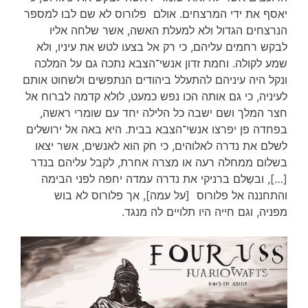
יאסף את ידי המרצחים. אולם פלורוס לא שם לבו למספר
הנרצחים הגדול ולא למעלת האשה, אשר שלחה אליו
לבקש רחמים עליהם, כי רק אל בצעו לטש את עיניו, ולא
שמע לקולה. וחמת זדון אנשי־הצבא נתכה גם על המלכה
ונקל היה עיניהם להתעלל ביהודים הנתפשים ולשחוט אותם
לעיניה, כי גם אותה הכו נפש כמעט, לולא קדמה לברוח אל
חצר המלך ושם ישבה כל הלילה יחד עם שומרי ראשה,
בפחדה פן יפרצו אנשי־הצבא בבית. היא באה אל ירושלים
לשלם את נדרה לאלוהים, כי חֹק הוא לאנשים, אשר יצאו
בשלום ממחלה רעה או מצרה אחרת, לקבל עליהם בנדר
[…], ובשַלם ברניקי את נדרה עמדה יחפה לפני הבימה
והתחננה אל פלורוס [על עמה], אך פלורוס לא בוש
מפניה, וגם חייה היו תלויים לה מנגד.