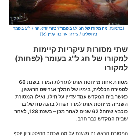
[בתמונה:
מה מקורו של חג "לג בעומר"?
ציורי יודיאיקה / ל"ג בעומר
בירושלים / ציירה: אהובה קליין (c)]
שתי מסורות עיקריות קיימות
למקורו של חג ל"ג בעומר (לפחות)
למקורו
מסורת אחת מייחסת אותו לתחילת המרד בשנת 66
לספירה הכללית, בימיו של המלך אגריפס הראשון,
כאשר בית המקדש עמד עדיין על תילו, ואילו המסורת
השנייה מייחסת אותו למרד הגדול בהנהגתו של בר
כוכבא שהחל 62 שנים לאחר מכן – בשנת 128, לאחר
שבית המקדש כבר חרב.
המסורת הראשונה נשענת על מה שכתב ההיסטוריון יוסף