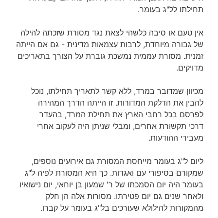
תחילתו לל"ג בעומר.
אין טעם או סיבה כלשהי לצאת נגד מסורת שזכתה להילה
של גבורה מיוחדת, לרבות עצמאות מדינית ­­- גם אם הייתה
זמנית. מסורת עממית נמשכת גוברת על הצורך בתאריכים
מדויקים.
מכיוון שמדובר במרד, ללא קשר לתאריך תחילתו, נוכל
להבין את הדלקת המדורות. זו הייתה הדרך המהירה
לפרסם בכל רחבי הארץ את תחילת המרד, בהעדר
דרכי תקשורת אחרים, ומבלי שניתן היה לעקוב אחרי
מעבירי ההודעות.
ליום ל"ג בעומר מייחסת המסורת גם אירועים נוספים,
שמקורם בסיפורי עם ואגדות. כך היא המסורת לפיה ל"ג
בעומר היה יום הסמכתו של ר' שמעון בן יוחאי, יום נישואיו
ולאחר שנים גם יום פטירתו. מסורות אלה הן חלק
מהמקורות להילולא שעורכים בל"ג בעומר על קברו.