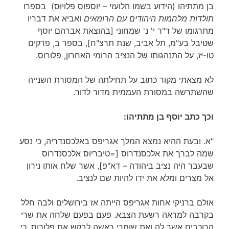
בן מתתיהו (הידוע בשמו הלועזי – יוספוס פלַויוּס) בספרו
תולדות מלחמות היהודים עם הרומאים
ואביא את דבריו
מתרגומו של ד"ר י' נ' שמחוני [בהוצאת אברהם יוסף
שטיבל בע"מ, תל אביב, שנת תרצ"ח], בספר ב, פרקים
טו-יז, על התנהגותו של הנציב הרומי האחרון, פלורוס.
לא מצאתי מקור כתוב על תחילתה של המסורת השנייה
שהשתרשה במסורת העממית מדור לדור.
וכך כתב יוסף בן מתתיהו:
"א. ובעת ההיא נמצא המלך אגריפס באלכסנדריה, כי נסע
שמה לברך את אלכסנדרוס [=טיבריוס אלכסנדרוס
שבעבר היה נציב ביהודה – דא"פ], אשר שלח אותו נירון
אל מצרים ומלא את ידו להיות שם לנציב.
אולם ברניקי אחות אגריפס הייתה אז בירושלים ולבה חלל
בקרבה למראה רשעת הצבא. פעם בפעם שלחה את שרי
הרוכבים אשר לה ואת שומרי ראשה לבקש את פלורוס, כי