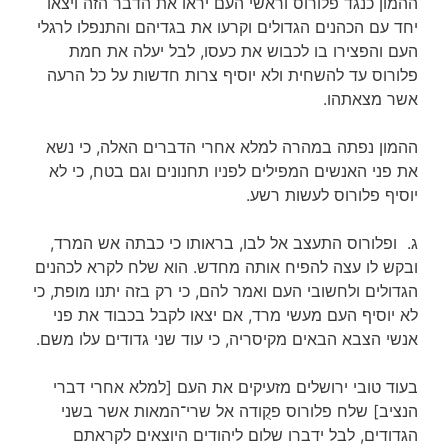
ההמון כנגד פלורוס וראשי העם יראו את הדבר הזה ויצאו
יחד עם הכהנים הגדולים וקרעו את בגדיהם והתנפלו לרגלי
העם והפצירו בו לכבוש את כעסו, לבל יעלה את חמת
פלורוס עד להשחית ולא יוסיף צרות חדשות על כל הרעה
אשר מצאתהו.
ההמון נפתה במהרה למלא אחרי הדברים האלה, כי נשא
את פני האנשים המפילים לפניו תחנונים וגם בטח, כי לא
יוסיף פלורוס לעשות רשע.
ג. ופלורוס התעצב אל לבו, בראותו כי כבתה אש המרד,
ובקש לו עצה להפיח אותה מחדש. הוא שלח לקרא לכהנים
הגדולים ולחשובי העם ואמר להם, כי רק בזה יתנו מופת, כי
לא יוסיף העם מעשי מרד, אם יצאו לקבל בכבוד את פני
אנשי הצבא הבאים מקיסריה, כי עוד שני גדודים עלו משם.
בעוד טובי ירושלים מזעיקים את העם [למלא אחרי דברי
הנציב] שלח פלורוס פקֻודה אל שרי־המאות אשר בשני
הגדודים, לבל ידברו שלום ליהודים היוצאים לקראתם