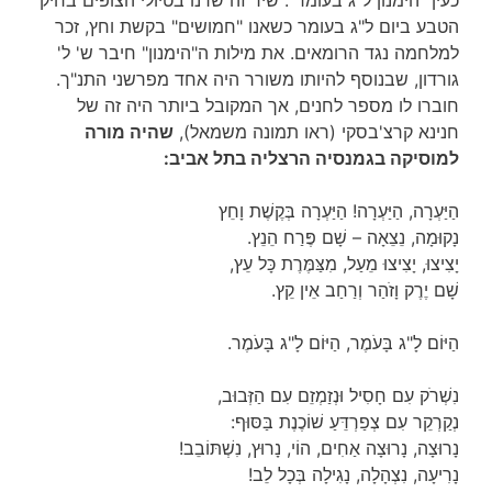
כעין "הימנון ל"ג בעומר". שיר זה שרנו בטיולי הצופים בחיק
הטבע ביום ל"ג בעומר כשאנו "חמושים" בקשת וחץ, זכר
למלחמה נגד הרומאים. את מילות ה"הימנון" חיבר ש' ל'
גורדון, שבנוסף להיותו משורר היה אחד מפרשני התנ"ך.
חוברו לו מספר לחנים, אך המקובל ביותר היה זה של
חנינא קרצ'בסקי (ראו תמונה משמאל),
שהיה מורה
למוסיקה בגמנסיה הרצליה בתל אביב:
הַיַּעְרָה, הַיַּעְרָה! הַיַּעְרָה בְּקֶשֶׁת וָחֵץ
נָקוּמָה, נֵצֵאָה – שָׁם פֶּרַח הֵנֵץ.
יָצִיצוּ, יָצִיצוּ מֵעַל, מִצַּמֶּרֶת כָּל עֵץ,
שָׁם יֶרֶק וָזֹהַר וְרַחַב אֵין קֵץ.
הַיּוֹם לָ"ג בָּעֹמֶר, הַיּוֹם לָ"ג בָּעֹמֶר.
נִשְׁרֹק עִם חָסִיל וּנְזַמְזֵם עִם הַזְּבוּב,
נְקַרְקֵר עִם צְפַרְדֵּעַ שׁוֹכֶנֶת בַּסּוּף:
נָרוּצָה, נָרוּצָה אַחִים, הוֹי, נָרוּץ, נִשְׁתּוֹבֵב!
נָרִיעָה, נִצְהָלָה, נָגִילָה בְּכָל לֵב!