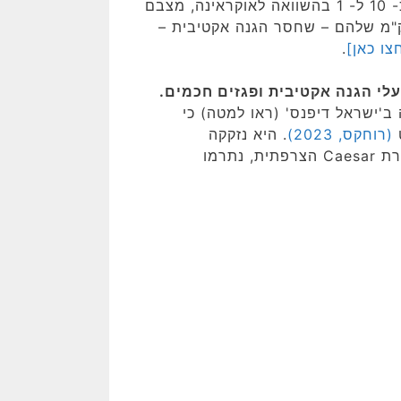
ללא הארטילריה העודפת שלהם, ביחס של כ- 10 ל- 1 בהשוואה לאוקראינה, מצבם
ק"מ שלהם – שחסר הגנה אקטיבית –
צו כאן]
.
עלי הגנה אקטיבית ופגזים חכמים.
מי רוחקס דומבה ב'ישראל דיפנס' (ראו למטה) כי
(רוחקס, 2023)
. היא נזקקה
לתותחים חדשים, אחרי שתרמה את התותחים הישנים, תוצרת Caesar הצרפתית, נתרמו