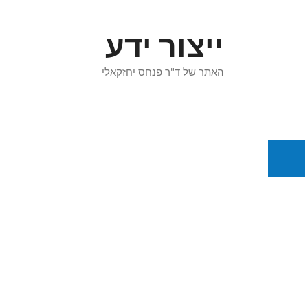
דלג
תוכן
ייצור ידע
האתר של ד"ר פנחס יחזקאלי