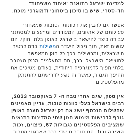
למדינת ישראל בתואנת "איחוד משפחות"
חד-סטרי, שיש בו סיכון ביטחוני ודמוגרפי מוכח.
אפשר גם להבין את הכוונות הטובות שמאחורי
פעילותם של ארגונים, המעודדים ומייעצים למסתנני
עבודה כיצד להישאר בישראל באופן בלתי חוקי. הם
עושים זאת, תוך ניצול היעדר ה
משילות
בדמוקרטיה
הישראלית; ומכשילים בכך כל חוק המאפשר
להוציאם מישראל. בכך, הם מתעלמים מנזק מצטבר
בלתי הפיך לדמוגרפיה היהודית, בעודם מטיפים את
ההיפך הגמור, כאשר זה נוגע לדרישתם להתנתק
מהפלסטינים.
אין ספק, שגם אחרי טבח ה- 7 באוקטובר 2023,
רבים בישראל בעלי כוונות טובות, עדיין מאמינים
שהשלום הנכסף יושג אם רק ישראל תענה באופן
גורף לדרישות מימוש חזון שתי המדינות בתנאים
שמציבים הפלסטינים (גבולות 67, פיצוים, זכות
השיבה וכו).
הם סוברים שדי בכך שארגוני הטרור