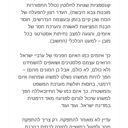
קונספציות שגויות לחלוטין (כולל התפוררות
מוכנות צבא היבשה), העדר רצון להפעלה של
הכוח שכן קיים בזמן ובעוצמה הנדרשים, חוסר
הבנת המציאות לאשורה והערכת חסר של
איומים, והגעה למצב נחיתות אסטרטגי בכל
מובן – למעט הכלכלי (החשוב).
כך איומים כמו האיום הפנימי של ערביי ישראל
הרואים עצמם פלסטינים ושואפים להשמידנו
(לא כולם, לא כולם, אבל כן המונים מהם) –
הפך להיות ממשהו נשלט למשהו שמהווה איום
דרמטי, בחסות חולשת מערכת המשפט
והמשטרה. כך איום כמו של החיזבאללה הפך
למשהו שיכול לגרום לפגיעה מאד דרמטית
במדינת ישראל. ועוד ועוד.
עדיין לא מאוחר להתפקח. רק צריך להתפקח
מהר ולפעול בתושייה לחזרה לבסיס בהבנת