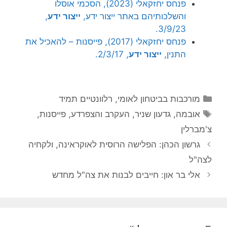
פנחס יחזקאלי (2023), הסכמי אוסלו
והשלכותיהם באתר ייצור ידע,
ייצור ידע
,
3/9/23.
פנחס יחזקאלי (2017), פייסנות – להאכיל את
התנין,
ייצור ידע
, 2/3/17.
קטגוריות
מורכבות בביטחון לאומי
,
רלוונטיים תמיד
תגיות
אובמה
,
גדעון שניר
,
העקרב והצפרדע
,
פייסנות
,
צ'מברלין
גרשון הכהן: הפלישה הרוסית לאוקראינה, ולקחיה
לצה"ל
אלי בר און: חייבים לבנות את צה"ל מחדש