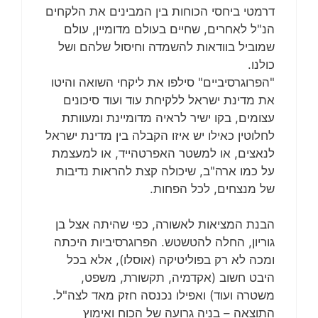
דרמטי ביחסי הכוחות בין המבינים את הלקחים
הנ"ל לאחרים, שחיים בעולם מדומיין, עולם
שמוביל בוודאות להשמדה וחיסול שלהם ושל
כולנו.
"הפרוגרסיביים" סילפו את ליקחי השואה והיטו
את מדינת ישראל ללקיחת עוד ועוד סיכונים
עצומים, בקו ישיר לראיה מדומיינת ומעוותת
לחלוטין כאילו יש איזו הקבלה בין מדינת ישראל
לנאצים, או למשטר האפרטהייד, או למעצמת
על כמו ארה"ב, שיכולה קצת להראות נדיבות
של מנצחים, לכל הפחות.
הבנת המציאות לאשורה, כפי שהיתה אצל בן
גוריון, החלה להטשטש. הפרוגרסיביות היכתה
ומכה לא רק בפוליטיקה (אוסלו), אלא בכל
היבט חשוב (אקדמיה, תקשורת, משפט,
משטרה ועוד) ואפילו נכנסה חזק מאד לצה"ל.
התוצאה – בניה גרועה של הכוח ואימוץ