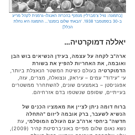
[בתמונה: נוויל צ'מברליין מנפנף בהכרזה האנגלו-גרמנית לקהל מריע
ב-30 בספטמבר 1938. 'הבאתי שלום בזמננו'… התמונה היא נחלת
הכלל]
יאללה דמוקרטיה…
ארה"ב לקחה על עצמה, בעידן הנשיאים בוש הבן
ואובמה, את האחריות להפיץ את בשורת
הדמוקרטיה
בעולם כשיטת המשטר הנאצלת ביותר,
עי "עידוד" עמים – עיראק, ונצואלה, מצרים, עזה,
אפגניסטן – באמצעים שונים, להשתחרר ממשטרים
בעייתיים, שסופם שנשטפו בדם אזרחיהם.
ברוח דומה ניתן לציין את מאמציו הכנים של
הנשיא לשעבר, ברק אובמה ליזום "התחלה
חדשה" ביחסי ארה"ב עם העולם המוסלמי,
עת
נשא נאום שלום מפייס באוניברסיטת קהיר (2009),