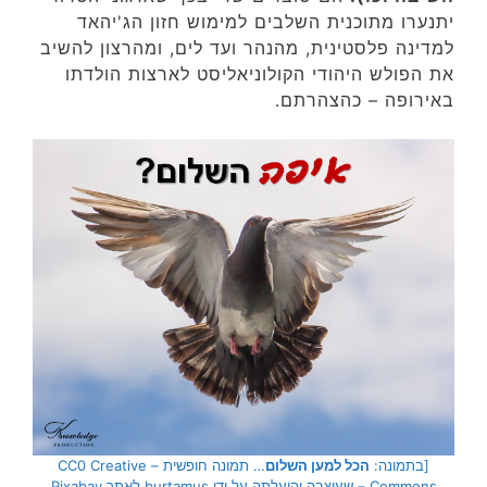
יתנערו מתוכנית השלבים למימוש חזון הג'יהאד
למדינה פלסטינית, מהנהר ועד לים, ומהרצון להשיב
את הפולש היהודי הקולוניאליסט לארצות הולדתו
באירופה – כהצהרתם.
[בתמונה:
הכל למען השלום
… תמונה חופשית – CC0 Creative
Commons – שעוצבה והועלתה על ידי burtamus לאתר Pixabay