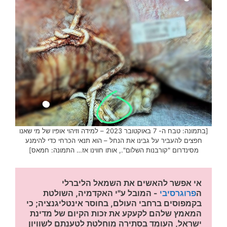
[בתמונה: טבח ה- 7 באוקטובר 2023 – למידה וזיהוי אופיו של מי שאנו
חפצים להעביר על גבינו את הנחל – הוא תנאי הכרחי כדי להימנע
מסינדרום "קורבנות השלום"., אותו חווינו אז… התמונה: חמאס]
אי אפשר להאשים את השמאל הליברלי 
ה
פרוגרסיבי
 - המובל ע"י האקדמיה, השולטת 
בקמפוסים ברחבי העולם, בחוסר אינטליגנציה; כי 
המאמץ שלהם לקעקע את זכות הקיום של מדינת 
ישראל, העומד בסתירה מוחלטת לטענתם לשוויון 