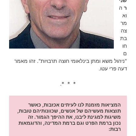
שני
ר
ה
וא
מר
צה
בת
חו
ם
"ניהול משא ומתן בינלאומי חוצה תרבויות". זהו מאמר
דעה פרי עטו.
* * *.
המציאות מזמנת לנו לעיתים אכזבות, כאשר 
תוצאות מעשיהם של אנשים, שכוונותיהם טובות, 
משיגות למגינת ליבנו, את ההיפך הגמור. זה 
נכון ברמת הפרט וגם ברמת המדינה, והדוגמאות 
רבות: