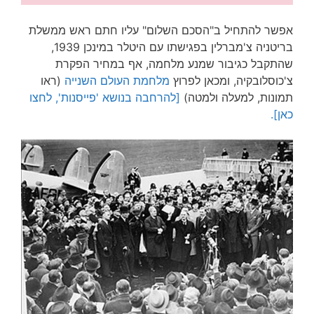
אפשר להתחיל ב"הסכם השלום" עליו חתם ראש ממשלת
בריטניה צ'מברלין בפגישתו עם היטלר במינכן 1939,
שהתקבל כגיבור שמנע מלחמה, אף במחיר הפקרת
צ'כוסלובקיה, ומכאן לפרוץ
מלחמת העולם השנייה
(ראו
תמונות, למעלה ולמטה)
[להרחבה בנושא 'פייסנות', לחצו
כאן].