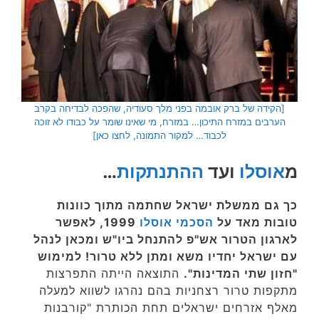
[הקידה של ברק אובמה בפני מלך סעודיה, שהפכה לבדיחה בקרב
הערבים במזרח התיכון… במזרח, מי שאינו שומר על כבודו לא זוכה
לכבוד… למקור התמונה, לחצו כאן]
מ
אוסלו
ועד
ההתנתקות
…
כך גם ממשלת ישראל שחתמה מתוך כוונות
טובות מאד על
הסכמי אוסלו
1999, לאפשר
לארגון הטרור אש"פ להתנחל ביו"ש ומכאן לנהל
עם ישראל יחדיו משא ומתן ללא טרור! למימוש
"חזון שתי המדינות".
התוצאה הייתה התפרצות
מתקפות טרור רצחניות בהם נהרגו לשווא למעלה
מאלף אזרחים ישראלים תחת הכותרת "קורבנות