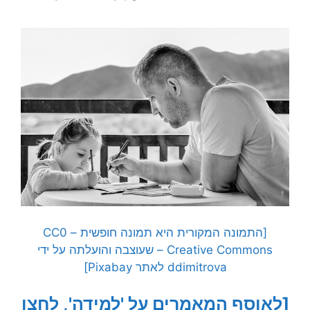
[התמונה המקורית היא תמונה חופשית – CC0
Creative Commons – שעוצבה והועלתה על ידי
ddimitrova לאתר Pixabay]
[לאוסף המאמרים על 'למידה', לחצו