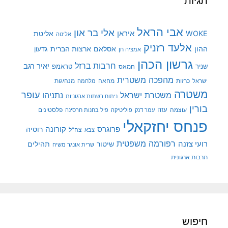
תגיות
אבי הראל
אלי בר און
איראן
WOKE
אליטת
אליטה
אלעד רזניק
ההון
אסלאם
ארצות הברית
גדעון
אמציה חן
גרשון הכהן
חרבות ברזל
יאיר רגב
שניר
טראמפ
חמאס
מהפכה משטרית
מנהיגות
ישראל
כרזות
מחאה
מלחמה
משטרה
עופר
משטרת ישראל
נתניהו
ניתוח רשתות ארגוניות
בורין
עוצמה
עזה
פלסטינים
עמר דנק
פוליטיקה
פיל בחנות חרסינה
פנחס יחזקאלי
קורונה
פרוגרס
רוסיה
צה"ל
צבא
רפורמה משפטית
רועי צזנה
שיטור
תהילים
שרית אונגר משיח
תרבות ארגונית
חיפוש