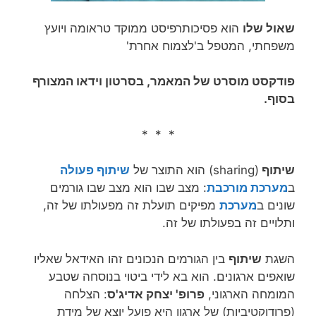
שאול שלו
הוא פסיכותרפיסט ממוקד טראומה‏ ויועץ
משפחתי, המטפל ב'לצמוח אחרת'
פודקסט מוסרט של המאמר, בסרטון וידאו המצורף
בסוף.
* * *
שיתוף
(sharing) הוא התוצר של
שיתוף פעולה
ב
מערכת מורכבת
: מצב שבו הוא מצב שבו גורמים
שונים ב
מערכת
מפיקים תועלת זה מפעולתו של זה,
ותלויים זה בפעולתו של זה.
השגת
שיתוף
בין הגורמים הנכונים זהו האידאל שאליו
שואפים ארגונים. הוא בא לידי ביטוי בנוסחה שטבע
המומחה הארגוני,
פרופ' יצחק אדיג'ס
: הצלחה
(פרודוקטיביות) של ארגון היא פועל יוצא של מידת