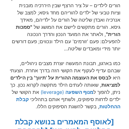
הורים לילדים – על ציר הרצף שבין היררכיה מובנית
וציות טבעי של ילדים להוריהם מחד גיסא; למצב של
אנרכיה ואבדן שליטה של הורים על ילדיהם, מאידך
גיסא. הורים מתקשים ליישם את המושג של
"סמכות
הורית"
, ולאתר את המועד הנכון והדרך הנכונה
להפעילם: פעם 'זורמים' עם הילד ונכווים; פעם דורשים
יותר מידי ומאבדים שליטה…
כמו בארגון, תבונת המעשה יוצרת מצבים ניהוליים,
שבהם עדיף לעקוף את הקושי הזה בדרך אחרת. הצעתי
היא
לבסס את העוצמה ההורית על 'תיווך' בין הילדים
למציאות
, שאותה לעתים הילד מתקשה לקרוא נכון. כך
ניתן, להפוך ל
מנוף השפעה
(leverage)
את הקושי של
ילדים לדחות סיפוקים, ולשתף אותם בתהליכי
קבלת
ההחלטות
, בקשר להשגת הסיפוקים הללו.
[לאוסף המאמרים בנושא קבלת