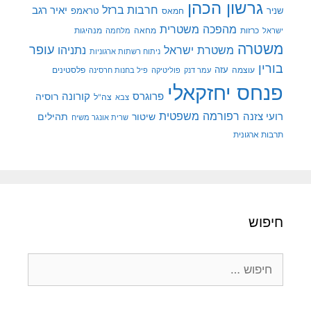
גרשון הכהן
חרבות ברזל
יאיר רגב
שניר
טראמפ
חמאס
מהפכה משטרית
מנהיגות
ישראל
כרזות
מחאה
מלחמה
משטרה
עופר
משטרת ישראל
נתניהו
ניתוח רשתות ארגוניות
בורין
עוצמה
עזה
פלסטינים
עמר דנק
פוליטיקה
פיל בחנות חרסינה
פנחס יחזקאלי
קורונה
פרוגרס
רוסיה
צה"ל
צבא
רפורמה משפטית
רועי צזנה
שיטור
תהילים
שרית אונגר משיח
תרבות ארגונית
חיפוש
חיפוש: