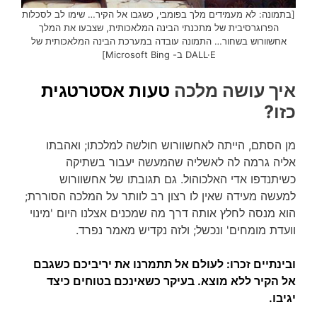
[בתמונה: לא מעמידים מלך בפומבי, כשגבו אל הקיר… שימו לב לסכלות
הפרוגרסיבית של מתכנתי הבינה המלאכותית, שצבעו את המלך
אחשוורוש בשחור… התמונה עובדה במערכת הבינה המלאכותית של
DALL·E ב- Microsoft Bing]
איך עושה מלכה
טעות אסטרטגית
כזו?
מן הסתם, הייתה לאחשוורוש חולשה למלכתו; ואהבתו
אליה גרמה לה לאשליה שהמעשה יעבור בשתיקה
כשיתנדפו אדי האלכוהול. גם תגובתו של אחשוורוש
למעשה מעידה שאין לו רצון רב לוותר על המלכה הסוררת;
הוא מנסה לחלץ אותה דרך מה שמכנים אצלנו היום 'מינוי
וועדת מומחים' ונכשל; ולזה נקדיש מאמר נפרד.
ובינתיים זכרו: לעולם אל תתמרנו את יריביכם כשגבם
אל הקיר ללא מוצא. בעיקר כשאינכם בטוחים כיצד
יגיבו.