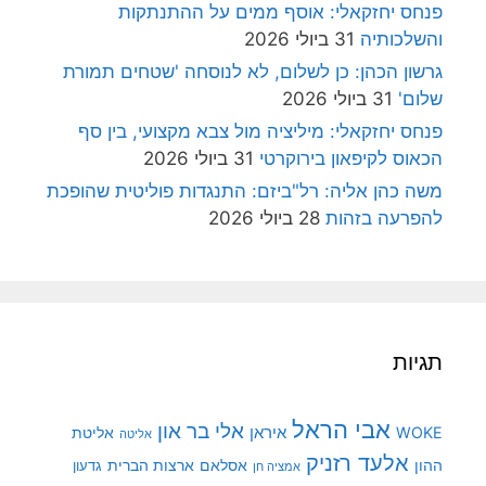
פנחס יחזקאלי: אוסף ממים על ההתנתקות
והשלכותיה
31 ביולי 2026
גרשון הכהן: כן לשלום, לא לנוסחה 'שטחים תמורת
שלום'
31 ביולי 2026
פנחס יחזקאלי: מיליציה מול צבא מקצועי, בין סף
הכאוס לקיפאון בירוקרטי
31 ביולי 2026
משה כהן אליה: רל"ביזם: התנגדות פוליטית שהופכת
להפרעה בזהות
28 ביולי 2026
תגיות
אבי הראל
אלי בר און
איראן
WOKE
אליטת
אליטה
אלעד רזניק
ההון
אסלאם
ארצות הברית
גדעון
אמציה חן