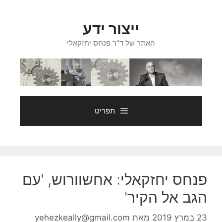
דלג
תוכן
ייצור ידע
האתר של ד"ר פנחס יחזקאלי
תפריט
פנחס יחזקאלי: אחשוורוש, 'עם
הגב אל הקיר'
23 במרץ 2019
מאת
yehezkeally@gmail.com