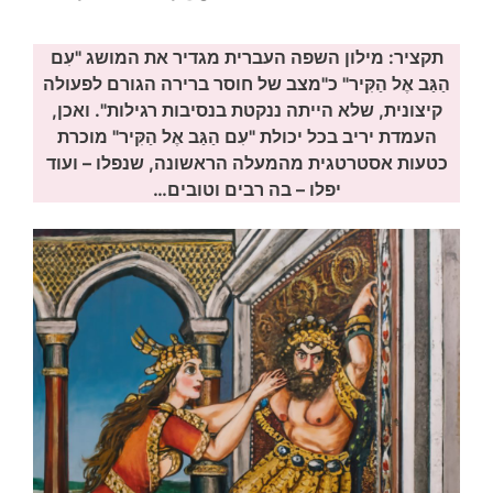
תקציר: מילון השפה העברית מגדיר את המושג "עִם
הַגַּב אֶל הַקִּיר" כ"מצב של חוסר ברירה הגורם לפעולה
קיצונית, שלא הייתה ננקטת בנסיבות רגילות". ואכן,
העמדת יריב בכל יכולת "עִם הַגַּב אֶל הַקִּיר" מוכרת
כטעות אסטרטגית מהמעלה הראשונה, שנפלו – ועוד
יפלו – בה רבים וטובים…