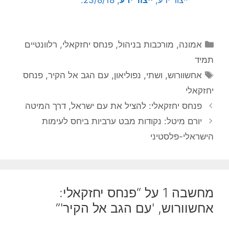
קטגוריות
אמונה
,
מורכבות בניהול
,
פנחס יחזקאלי
,
רלוונטיים
תמיד
תגיות
אחשוורוש
,
ושתי
,
נפוליאון
,
עם הגב אל הקיר
,
פנחס
יחזקאלי
פנחס יחזקאלי: להציל את עם ישראל, דרך המיטה
יורם מיטל: נקודות מבט ערביות ביחס לעימות
הישראלי-פלסטיני
מחשבה 1 על “פנחס יחזקאלי:
אחשוורוש, 'עם הגב אל הקיר'”