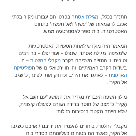
* * *
התנ"ך בכלל, ו
מגילת אסתר
בפרט, הם עבורנו מקור בלתי
אכזב לדוגמאות של 'עשה' ו'אל תעשה' בתחום
האסטרטגיה. בית ספר לאסטרטגיה ממש.
המאמר הזה מוקדש לאחת הטעויות האסטרטגיות,
ש'מציפה' מגילת אסתר, שנפלו – ועוד יפלו – בה רבים
וטובים: זו הנטייה השכיחה בקרב
מקבלי החלטות
– הן
בשדות הקרב האמיתיים; והן הווירטואליים של ה
פוליטיקה
הארגונית
– לאתגר את היריב ולדחוק אותו לפינה, כ"שגבו
אל הקיר".
מילון השפה העברית מגדיר את המושג "עִם הַגַּב אֶל
הַקִּיר" כ"מצב של חוסר ברירה הגורם לפעולה קיצונית,
שלא הייתה ננקטת בנסיבות רגילות".
מקבלי החלטות בוחרים להעמיד את יריבם / אויבם כשגבו
אל הקיר, כאשר הם בטוחים בעליונותם בסדרי כוח