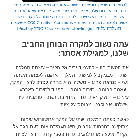
[בתמונה: נפוליאון בונפארט למשל – אסטרטג מיומן – היה נמנע תמיד,
בתכנוני הקרבות שלו, מליצור מצב שבו ימצא אויבו את עצמו "עִם הַגַּב
אֶל הַקִּיר". תמיד דאג שייוותר לו נתיב בריחה לוותר על הקרב בשלב
מסוים ולסגת… תמונה חופשית – CC0 Creative Commons – שעוצבה
והועלתה על ידי Clker-Free-Vector-Images לאתר Pixabay]
עתה נשוב למקרה הבוחן החביב
שלנו, למגילת אסתר:
את הטעות הזו – להעמיד יריב אל הקיר – עשתה המלכה
ושתי – שבמקביל למשתה המלך – ארגנה לעצמה משתה
נשי – כנראה פרוע – משלה. היא בחרה לסרב לרצון המלך,
שנאמר בפומבי. סירוב פומבי – בניגוד לסירוב בארבע
עיניים – הוא קריאת תגר, המחייבת תגובה פומבית, כיוון
ששלטון אוטוקרטי מבוסס על ציות.
כאשר כפתה המלכה ושתי על המלך אחשוורוש עימות
מתוקשר בנוכחות אחרים, היא העמידה אותו "עם הגב אל
הקיר" ואילצה אותו להגיב, פן תיפגע יוקרתו והרצון לציית