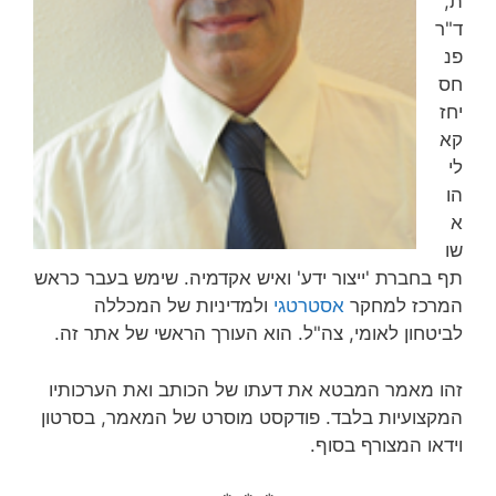
ת,
ד"ר
פנ
חס
יחז
קא
לי
הו
א
שו
תף בחברת 'ייצור ידע' ואיש אקדמיה. שימש בעבר כראש
המרכז למחקר
אסטרטגי
ולמדיניות של המכללה
לביטחון לאומי, צה"ל. הוא העורך הראשי של אתר זה.
זהו מאמר המבטא את דעתו של הכותב ואת הערכותיו
המקצועיות בלבד. פודקסט מוסרט של המאמר, בסרטון
וידאו המצורף בסוף.