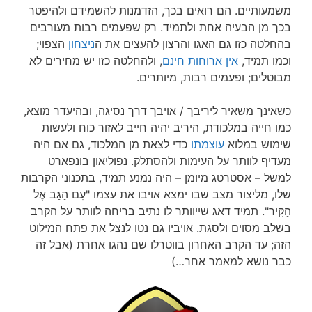
משמעותיים. הם רואים בכך, הזדמנות להשמידם ולהיפטר
בכך מן הבעיה אחת ולתמיד. רק שפעמים רבות מעורבים
בהחלטה כזו גם האגו והרצון להעצים את ה
ניצחון
הצפוי;
וכמו תמיד,
אין ארוחות חינם
, ולהחלטה כזו יש מחירים לא
מבוטלים; ופעמים רבות, מיותרים.
כשאינך משאיר ליריבך / אויבך דרך נסיגה, ובהיעדר מוצא,
כמו חייה במלכודת, היריב יהיה חייב לאזור כוח ולעשות
שימוש במלוא
עוצמתו
כדי לצאת מן המלכוד, גם אם היה
מעדיף לוותר על העימות ולהסתלק. נפוליאון בונפארט
למשל – אסטרטג מיומן – היה נמנע תמיד, בתכנוני הקרבות
שלו, מליצור מצב שבו ימצא אויבו את עצמו "עִם הַגַּב אֶל
הַקִּיר". תמיד דאג שייוותר לו נתיב בריחה לוותר על הקרב
בשלב מסוים ולסגת. אויביו גם נטו לנצל את פתח המילוט
הזה; עד הקרב האחרון בווטרלו שם נהגו אחרת (אבל זה
כבר נושא למאמר אחר…)