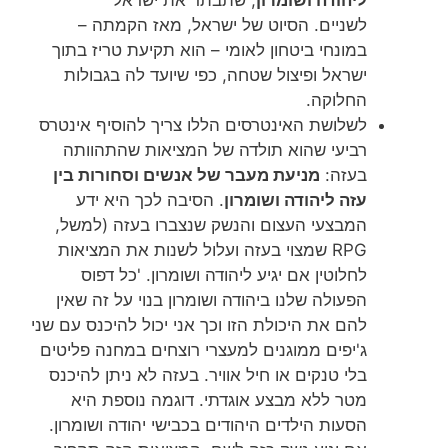
ליהודה ושומרון
, שתבתר את ישראל
לשניים. הסיוט של ישראל, מאז הקמתה –
במונחי ביטחון לאומי – הוא תקיעת טריז בתוך
ישראל ופיצול שטחה, כפי שיועד לה בגבולות
החלוקה.
לשלושת האינטרסים הללו צריך להוסיף אינטרס
רביעי שהוא תולדה של המציאות שהתהוותה
בעזה:
מניעת מעבר של אנשים וסחורות בין
עזה ליהודה ושומרון
. הסיבה לכך היא ידע
המבצעי העצום והנשק שנצברו בעזה (למשל,
RPG שמצוי בעזה ועלול לשנות את המציאות
לחלוטין אם יגיע ליהודה ושומרון. 'כל דפוס
הפעולה שלנו ביהודה ושומרון בנוי על זה שאין
להם את היכולת הזו וכך אני יכול להיכנס עם שני
ג'יפים ממוגנים למעצרי רוצחים במחנה פליטים
בלי טנקים או חיל אוויר. בעזה לא ניתן להיכנס
מטר ללא מבצע אוגדתי. דוגמה נוספת היא
הסעות הילדים היהודים בכבישי יהודה ושומרון.