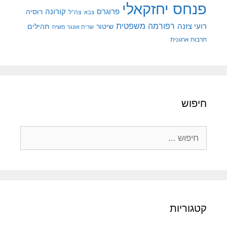
פנחס יחזקאלי
קורונה
פרוגרס
רוסיה
צה"ל
צבא
רפורמה משפטית
רועי צזנה
שיטור
תהילים
שרית אונגר משיח
תרבות ארגונית
חיפוש
חיפוש:
קטגוריות