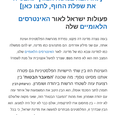
את שפלת החוף, לחצו כאן]
פעולות ישראל לאור
האינטרסים
הלאומיים
שלה
בעזה נוצרה מדינה דה פקטו, נפרדת מהרשות הפלסטינית ועוינת
אותה,
עם שני מיליון אזרחים. הם מתנהגים כמו מדינה, יש להם ממשלה
כמו למדינה וצבא כמו של מדינה. לאור
האינטרסים הלאומיים
שלנו,
המצב הזה
הוא לא פחות מ
נס
, שצריך לפעול אקטיבית על מנת לשמרו!
העוינות הזו בין שתי היישויות הפלסטיניות גם פטרה
אותנו מסיוט נוסף: מה שכונה
'המעבר הבטוח'
בין
רצועת עזה לשטחי הרשות ביהודה ושומרון.
כש
יצחק רבין
תומרן לתוך הסכמי אוסלו, הוא הבין היטב את המשמעות של איחוד עזה
עם יהודה ושומרון; ואת מהות "המעבר הבטוח" הזה, שאני מקווה שלעולם
לא יהיה – בין מחסום ארז לתרקומיה; אולם כבר לא יכול היה למונעו. הוא
הבין שבדרך זו, הפלסטינים מבתרים למעשה את מדינת ישראל, כי בכל