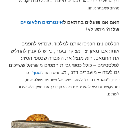
דרך שהמעבר יווצר – אם בגשר או במנהרה – תהיה להם חזקה על
מרחב שמבתר אותנו.
האם אנו פועלים בהתאם ל
אינטרסים הלאומיים
שלנו?
ממש לא!
הפלסטינים הכניסו אותנו למלכוד, שכדאי להפנים
אותו: אבו מאזן יצר מצוקה בעזה, כי יש לו עניין להחליש
את החמאס. הוא מנצל את העובדה שכספי הסיוע
לפלסטינים – כולל כספי גביית המסים מישראל ששייכים
גם לעזה – מועברים דרכו, מ
שתמש בהם כ
'מנוף'
נגד
ו"סוגר את הברז" לעזה, כשישראל משתפת פעולה איתו,
יריביו,
ומתעקשת גם היא להעביר את כל הכסף דרך אבו מאזן, ולא ישירות
לעזתים.