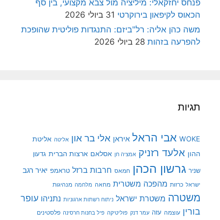
פנחס יחזקאלי: מיליציה מול צבא מקצועי, בין סף
הכאוס לקיפאון בירוקרטי
31 ביולי 2026
משה כהן אליה: רל"ביזם: התנגדות פוליטית שהופכת
להפרעה בזהות
28 ביולי 2026
תגיות
אבי הראל
אלי בר און
איראן
WOKE
אליטת
אליטה
אלעד רזניק
ההון
אסלאם
ארצות הברית
גדעון
אמציה חן
גרשון הכהן
חרבות ברזל
יאיר רגב
שניר
טראמפ
חמאס
מהפכה משטרית
מנהיגות
ישראל
כרזות
מחאה
מלחמה
משטרה
עופר
משטרת ישראל
נתניהו
ניתוח רשתות ארגוניות
בורין
עוצמה
עזה
פלסטינים
עמר דנק
פוליטיקה
פיל בחנות חרסינה