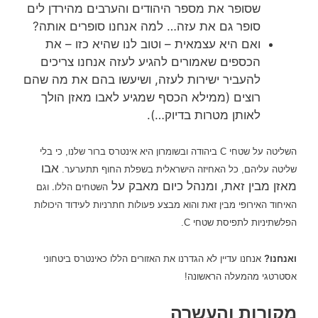
שסופר את מספר היהודים והערבים מהירדן לים
סופר גם את עזה… למה אנחנו סופרים אותה?
ואם היא עצמאית – וטוב לנו שהיא כזו – את
הכספים שאמורים להגיע לעזה אנחנו צריכים
להעביר ישירות לעזה, ושיעשו בהם את מה שהם
רוצים (ממילא הכסף שמגיע לאבו מאזן הולך
לאותן מטרות בדיוק…).
השליטה על
שטחי C
ביהודה ובשומרון
היא אינטרס ברור שלנו, כי בלי
אבו
שליטה עליהם, כל האחיזה הישראלית בשפלת החוף תתערער.
מאזן מבין זאת, ומנהל כיום מאבק על
.
השטחים הללו
וגם
האיחוד האירופי מבין זאת והוא מבצע פעולות חתרניות לעידוד היכולות
הפלשתיניות לתפיסת שטחי C.
ואנחנו?
אנחנו עדיין לא הגדרנו את האזורים הללו כאינטרס ביטחוני
אסטרטגי מהמעלה הראשונה!
מקורות והעשרה