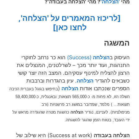
מהי
'הצלחה'
? מהי 'הצלחה בעבודה'?
[לריכוז המאמרים על 'הצלחה',
לחצו כאן]
המשגה
העיסוק ב
הצלחה
(Success)
הוא כר נרחב לחוקרי
התנהגות, ועוד יותר מכך – לשרלטנים, המנצלים את
הרצון להצליח למינוף עסקיהם. המצב הזה יוצר קושי
כשבאים להגדיר
הצלחה
. עיון בהגדרות וברבבות
הספרים שנכתבו אודות
הצלחה
(
בחיפוש בגוגל בעברית הניבה
השלה הזו, לא פחות מ- כ-565,000 תוצאות; ובאנגלית, כ-59,400,000
) מלמד, שמדובר במושג רב פרשנויות (ורב
תוצאות…
מניפולציות).
לענייננו, נגדיר
הצלחה
כהשגת מטרה שהוגדרה מראש על
ידי העובד, בטווח הזמן שהוגר להשגתה.
הצלחה בעבודה
(Success at work) היא שילוב של