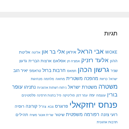
תגיות
אבי הראל
אלי בר און
איראן
WOKE
אליטת
אליטה
אלעד רזניק
ההון
אסלאם
ארצות הברית
גדעון
אמציה חן
גרשון הכהן
חרבות ברזל
יאיר רגב
שניר
טראמפ
חמאס
מהפכה משטרית
מנהיגות
ישראל
כרזות
מחאה
מלחמה
משטרה
עופר
משטרת ישראל
נתניהו
ניתוח רשתות ארגוניות
בורין
עוצמה
עזה
פלסטינים
עמר דנק
פוליטיקה
פיל בחנות חרסינה
פנחס יחזקאלי
קורונה
פרוגרס
רוסיה
צה"ל
צבא
רפורמה משפטית
רועי צזנה
שיטור
תהילים
שרית אונגר משיח
תרבות ארגונית