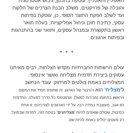
האופליין והאונליין. עוסקת בתכנון, גיבוש אסטרטגיה
והובלה של פרויקטים, משלב הבנת הצרכים של הלקוח
ועד לשלב הפקת התוצר הסופי. כן, עוסקת בפיתוח
עסקי, כתיבת תוכן וניהול אפליקציות. בעלת תואר
ראשון בתקשורת ובמנהל עסקים, ותואר שני בהתנהגות
ובפיתוח ארגונים.
* * *
עולם הרשתות החברתיות מקדש הצלחות. רבים מאיתנו
עסוקים ביצירת תדמית מצליחה ואושר אינסופי.
המצליחים באמת בולטים למרחוק: עובד הנחשב
ל
'מצליח'
הוא
ה'גיבור' של הארגון. זה שתופס תמיד את המקום
הראשון בתחומו (מכירות למשל), וש'
מטפס' כל הדרך למעלה. התדמית
הזו אגב, מעוצבת במידה רבה על ידי הארגונים לצורכיהם. זו אחת
הסיבות, שכולם שואפים להיות
'מצליחנים'
בנוסח הזה, למרות שבפועל,
רק מעטים יכולים באמת להיות שם.