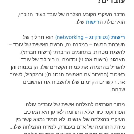
עובדים?
הדבר העיקרי הקובע הצלחה של עובד בעידן הנוכחי,
הוא יכולת ה
רישות
שלו.
רישות
(נטוורקינג – networking)
הוא תהליך של
השבחת הרשת – במקרה זה, הרשת האישית של עובד –
להשגת מטרות, בתחומים החברתי (רישות חברתי),
הארגוני (רישות ארגוני) וכדומה. זו היכולת של עובד
להגדיל בהתמדה את כמות הקשרים שלו, הן בכמות והן
באיכות (החיבור עם האנשים הנכונים); ובמקביל, לשמר
את הקשרים הקיימים שלו ולהשביח את החשובים
שבהם.
מתוך הגורמים להצלחה אישית של עובדים עולה
הפרדוקס: כיוון שלא התרומה לארגון היא המרכיב
העיקרי בהצלחה של אנשים, לא תמיד נמצא קשר בין
מידת התרומה של אדם בעבודה, למידת ההצלחה שלו…