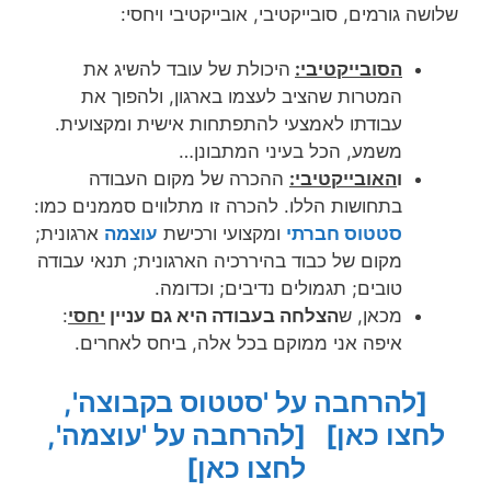
שלושה גורמים, סובייקטיבי, אובייקטיבי ויחסי:
הסובייקטיבי:
היכולת של עובד להשיג את
המטרות שהציב לעצמו בארגון, ולהפוך את
עבודתו לאמצעי להתפתחות אישית ומקצועית.
משמע, הכל בעיני המתבונן…
ו
האובייקטיבי:
ההכרה של מקום העבודה
בתחושות הללו. להכרה זו מתלווים סממנים כמו:
סטטוס חברתי
ומקצועי ורכישת
עוצמה
ארגונית;
מקום של כבוד בהיררכיה הארגונית; תנאי עבודה
טובים; תגמולים נדיבים; וכדומה.
מכאן, ש
הצלחה בעבודה היא גם עניין
יחסי
:
איפה אני ממוקם בכל אלה, ביחס לאחרים.
[להרחבה על 'סטטוס בקבוצה',
לחצו כאן]
[להרחבה על 'עוצמה',
לחצו כאן]