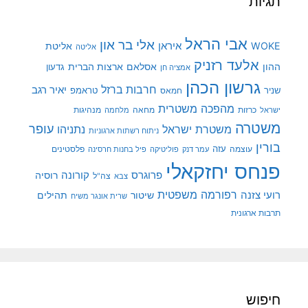
תגיות
אבי הראל
אלי בר און
איראן
WOKE
אליטת
אליטה
אלעד רזניק
ההון
אסלאם
ארצות הברית
גדעון
אמציה חן
גרשון הכהן
חרבות ברזל
יאיר רגב
שניר
טראמפ
חמאס
מהפכה משטרית
מנהיגות
ישראל
כרזות
מחאה
מלחמה
משטרה
עופר
משטרת ישראל
נתניהו
ניתוח רשתות ארגוניות
בורין
עוצמה
עזה
פלסטינים
עמר דנק
פוליטיקה
פיל בחנות חרסינה
פנחס יחזקאלי
קורונה
פרוגרס
רוסיה
צה"ל
צבא
רפורמה משפטית
רועי צזנה
שיטור
תהילים
שרית אונגר משיח
תרבות ארגונית
חיפוש