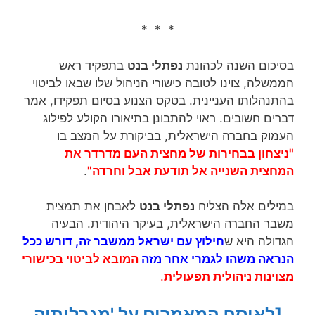
* * *
בסיכום השנה לכהונת
נפתלי בנט
בתפקיד ראש
הממשלה, צוינו לטובה כישורי הניהול שלו שבאו לביטוי
בהתנהלותו העניינית. בטקס הצנוע בסיום תפקידו, אמר
דברים חשובים. ראוי להתבונן בתיאורו הקולע לפילוג
העמוק בחברה הישראלית, בביקורת על המצב בו
"ניצחון בבחירות של מחצית העם מדרדר את
המחצית השנייה אל תודעת אבל וחרדה"
.
במילים אלה הצליח
נפתלי בנט
לאבחן את תמצית
משבר החברה הישראלית, בעיקר היהודית. הבעיה
הגדולה היא ש
חילוץ עם ישראל ממשבר זה, דורש ככל
הנראה משהו
לגמרי אחר
מזה
המובא לביטוי בכישורי
מצוינות ניהולית תפעולית
.
[לאוסף המאמרים על 'מגבלותיה