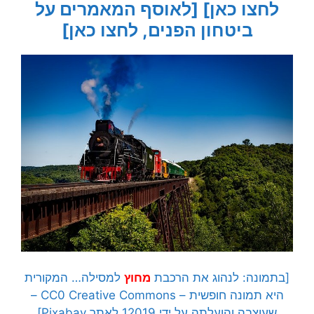
לחצו כאן]
[לאוסף המאמרים על
ביטחון הפנים, לחצו כאן]
[בתמונה: לנהוג את הרכבת
מחוץ
למסילה… המקורית
היא תמונה חופשית – CC0 Creative Commons –
שעוצבה והועלתה על ידי 12019 לאתר Pixabay]