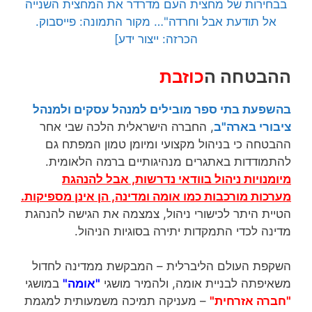
בבחירות של מחצית העם מדרדר את המחצית השנייה
אל תודעת אבל וחרדה"… מקור התמונה: פייסבוק.
הכרזה: ייצור ידע]
ההבטחה ה
כוזבת
בהשפעת בתי ספר מובילים למנהל עסקים ולמנהל
ציבורי בארה"ב
, החברה הישראלית הלכה שבי אחר
ההבטחה כי בניהול מקצועי ומיומן טמון המפתח גם
להתמודדות באתגרים מנהיגותיים ברמה הלאומית.
מיומנויות ניהול בוודאי נדרשות, אבל להנהגת
מערכות מורכבות כמו אומה ומדינה, הן אינן מספיקות.
הטיית היתר לכישורי ניהול, צמצמה את הגישה להנהגת
מדינה לכדי התמקדות יתירה בסוגיות הניהול.
השקפת העולם הליברלית – המבקשת ממדינה לחדול
משאיפתה לבניית אומה, ולהמיר מושגי
"אומה"
במושגי
"חברה אזרחית"
– מעניקה תמיכה משמעותית למגמת