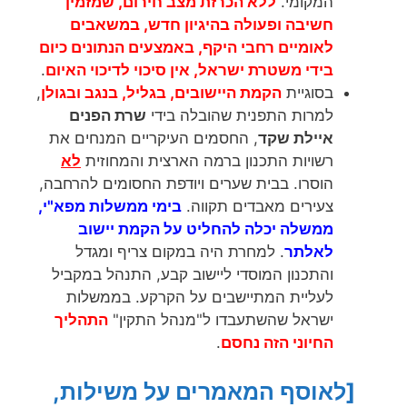
המקומי.
ללא הכרזת מצב חירום, שמזמין
חשיבה ופעולה בהיגיון חדש, במשאבים
לאומיים רחבי היקף, באמצעים הנתונים כיום
בידי משטרת ישראל, אין סיכוי לדיכוי האיום
.
בסוגיית
הקמת היישובים, בגליל, בנגב ובגולן
,
למרות התפנית שהובלה בידי
שרת הפנים
איילת שקד
, החסמים העיקריים המנחים את
רשויות התכנון ברמה הארצית והמחוזית
לא
הוסרו. בבית שערים ויודפת החסומים להרחבה,
צעירים מאבדים תקווה.
בימי ממשלות מפא"י,
ממשלה יכלה להחליט על הקמת יישוב
לאלתר
. למחרת היה במקום צריף ומגדל
והתכנון המוסדי ליישוב קבע, התנהל במקביל
לעליית המתיישבים על הקרקע. בממשלות
ישראל שהשתעבדו ל"מנהל התקין"
התהליך
החיוני הזה נחסם
.
[לאוסף המאמרים על משילות,