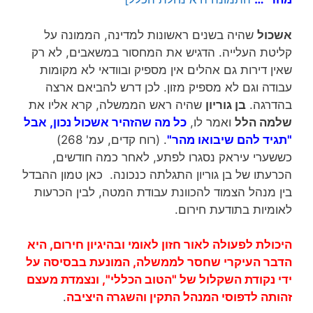
אשכול
שהיה בשנים ראשונות למדינה, הממונה על
קליטת העלייה. הדגיש את המחסור במשאבים, לא רק
שאין דירות גם אהלים אין מספיק ובוודאי לא מקומות
עבודה וגם לא מספיק מזון. לכן דרש להביאם ארצה
בהדרגה.
בן גוריון
שהיה ראש הממשלה, קרא אליו את
שלמה הלל
ואמר לו,
כל מה שהזהיר אשכול נכון, אבל
"תגיד להם שיבואו מהר"
. (רוח קדים, עמ' 268)
כששערי עיראק נסגרו לפתע, לאחר כמה חודשים,
הכרעתו של בן גוריון התגלתה כנכונה. כאן טמון ההבדל
בין מנהל הצמוד להכוונת עבודת המטה, לבין הכרעות
לאומיות בתודעת חירום.
היכולת לפעולה לאור חזון לאומי ובהיגיון חירום, היא
הדבר העיקרי שחסר לממשלה, המונעת בבסיסה על
ידי נקודת השקלול של "הטוב הכללי", ונצמדת מעצם
זהותה לדפוסי המנהל התקין והשגרה היציבה
.