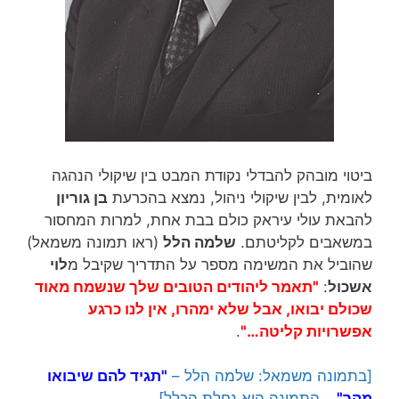
ביטוי מובהק להבדלי נקודת המבט בין שיקולי הנהגה
לאומית, לבין שיקולי ניהול, נמצא בהכרעת
בן גוריון
להבאת עולי עיראק כולם בבת אחת, למרות המחסור
במשאבים לקליטתם.
שלמה הלל
(ראו תמונה משמאל)
שהוביל את המשימה מספר על התדריך שקיבל מ
לוי
אשכול
:
"תאמר ליהודים הטובים שלך שנשמח מאוד
שכולם יבואו, אבל שלא ימהרו, אין לנו כרגע
אפשרויות קליטה…"
.
[בתמונה משמאל: שלמה הלל –
"תגיד להם שיבואו
מהר"…
התמונה היא נחלת הכלל]