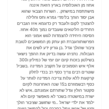
אחוז מן האוכלוסיה בארץ הזאת איננה
מישתתפת במישחק. . השרות הצבאי שהוא
אבן יסוד הוחך בלימדי גמרא וחס וחלילה
להצטרך לקום ולעבוד רק כדוגמא איוז הגברים
החרדים הליטאים שעובדים נמוך מ40 אחוז.
הסיסה היחידה להצמדות לגוש אמוני הוא
הפרשותוהעברת הון עתק מן המשאבים לטובת
ציבור שהולך וגדל .בן גוריון ידע לשים את
הגבולות. נתניהו עושה בדיוק את ההפך נישאר
בשילטון בזכות קיום יום יומי של כמיליון ו300
אלף איש הסמוכים על תקציב המדינה .בשביל
שוטרים רבים צריך כסף רב בכדי לחלק
קרקעות ללא עלות צריכה המדינה לוותר על
כסף רבשמוזרם ב15 שנה האחרונות לקיום
סקטור הולץ וגדל שתורתם אמונתם..איש לא
ישרת במישטרה בשכר לא מאפשר קיום ולא
ילמד את ילדי ישראל ..מי שחושב שציבור הולך
וקטן של אנשי עמל בחברה יכול להמשך טועה .