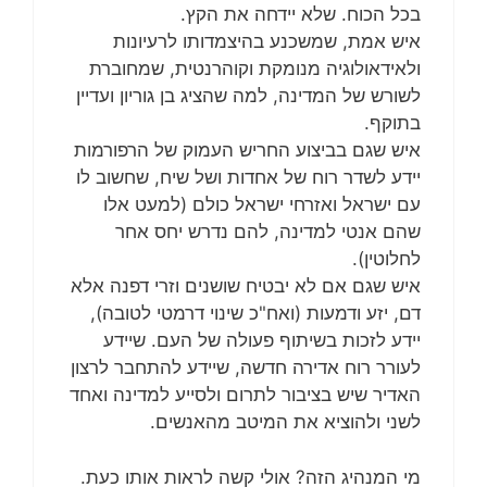
בכל הכוח. שלא יידחה את הקץ.
איש אמת, שמשכנע בהיצמדותו לרעיונות
ולאידאולוגיה מנומקת וקוהרנטית, שמחוברת
לשורש של המדינה, למה שהציג בן גוריון ועדיין
בתוקף.
איש שגם בביצוע החריש העמוק של הרפורמות
יידע לשדר רוח של אחדות ושל שיח, שחשוב לו
עם ישראל ואזרחי ישראל כולם (למעט אלו
שהם אנטי למדינה, להם נדרש יחס אחר
לחלוטין).
איש שגם אם לא יבטיח שושנים וזרי דפנה אלא
דם, יזע ודמעות (ואח"כ שינוי דרמטי לטובה),
יידע לזכות בשיתוף פעולה של העם. שיידע
לעורר רוח אדירה חדשה, שיידע להתחבר לרצון
האדיר שיש בציבור לתרום ולסייע למדינה ואחד
לשני ולהוציא את המיטב מהאנשים.
מי המנהיג הזה? אולי קשה לראות אותו כעת.