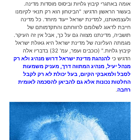
אומה באתגרי קיבוץ גלויות וביסוס מוסדות מדינה.
בעשור הראשון הדגיש: "הביטחון הוא רק תנאי לקיומנו
ולעצמאותנו, למדינת ישראל ייעוד מיוחד. כל מדינה
חייבת לדאוג לשלומם לרווחתם והתקדמותם של
תושביה, מדינתנו מצווה גם על כך, אבל אין זה העיקר.
מגמתה העליונה של מדינת ישראל היא גאולת ישראל
קיבוץ גלויות." (כוכבים ועפר, עמ' 32) בדבריו אלה
הדגיש כי
להנהגת מדינת ישראל דרוש מנהיג ולא רק
מנהל יעיל, מנהיג המתווה דרך, מעניק משמעות
לסבל ולמאבקי הקיום, בעל יכולת לא רק לקבל
החלטות נכונות אלא גם להביאן להסכמה לאומית
רחבה
.