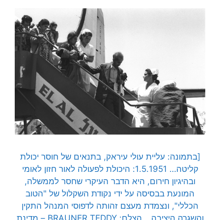
[בתמונה: עליית עולי עיראק, בתנאים של חוסר יכולת
קליטה… 1.5.1951: היכולת לפעולה לאור חזון לאומי
ובהיגיון חירום, היא הדבר העיקרי שחסר לממשלה,
המונעת בבסיסה על ידי נקודת השקלול של "הטוב
הכללי", ונצמדת מעצם זהותה לדפוסי המנהל התקין
והשגרה היציבה… הצלם:
BRAUNER TEDDY
–
מדינת