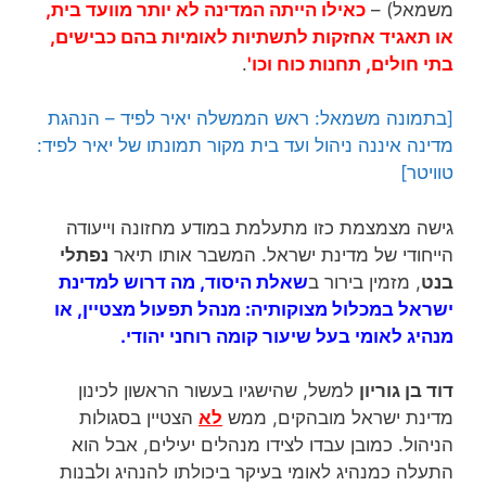
משמאל) –
כאילו הייתה המדינה לא יותר מוועד בית,
או תאגיד אחזקות לתשתיות לאומיות בהם כבישים,
בתי חולים, תחנות כוח וכו'
.
[בתמונה משמאל: ראש הממשלה יאיר לפיד – הנהגת
מדינה איננה ניהול ועד בית מקור תמונתו של יאיר לפיד:
טוויטר]
גישה מצמצמת כזו מתעלמת במודע מחזונה וייעודה
הייחודי של מדינת ישראל. המשבר אותו תיאר
נפתלי
בנט
, מזמין בירור ב
שאלת היסוד, מה דרוש למדינת
ישראל במכלול מצוקותיה: מנהל תפעול מצטיין, או
מנהיג לאומי בעל שיעור קומה רוחני יהודי.
דוד בן גוריון
למשל, שהישגיו בעשור הראשון לכינון
מדינת ישראל מובהקים, ממש
לא
הצטיין בסגולות
הניהול. כמובן עבדו לצידו מנהלים יעילים, אבל הוא
התעלה כמנהיג לאומי בעיקר ביכולתו להנהיג ולבנות