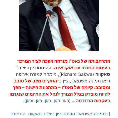
התרחבותה של נאט"ו מזרחה הפכה לציר המרכזי
בעימות הנוכחי עם אוקראינה.
ההיסטוריון ריצ'רד
סאקווה
(Richard Sakwa), מומחה למזרח אירופה
(ראו תמונה משמאל), ציין כי
התקיים מצב של סובב
ומסובב: קיומה של נאט"ו – במתכונת הישנה – הפך
להיות מוצדק בגלל הצורך לנהל את האיומים שנגרמו
בעקבות הרחבתה…
(ראו:
כאן
,
כאן,
כאן
, ו
כאן
).
[בתמונה משמאל: ההיסטוריון ריצ'רד סאקווה. התמונה