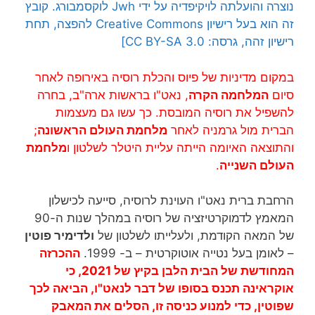
נוצרה והועלתה לויקיפדיה על ידי
Jwh
לוקסמבורג
. קובץ
זה הוא בעל רישיון Creative Commons להפצה, תחת
רישיון זהה, גרסה: CC BY-SA 3.0]
במקום מדיניות של פיוס והכלת רוסיה באירופה לאחר
סיום
המלחמה הקרה
, נאט"ו בראשות ארה"ב, בחרה
להשפיל את רוסיה המובסת. כך עשו גם מעצמות
הברית מול גרמניה לאחר
מלחמת העולם הראשונה
;
והתוצאה האיומה הייתה עליית היטלר לשלטון ו
מלחמת
העולם השנייה
.
הרחבת ברית נאט"ו העוינת לרוסיה, סייעה לכישלון
המאמץ לדמוקרטיזציה של רוסיה במהלך שנות ה-90
של המאה הקודמת, ולעלייתו לשלטון של
ולדימיר פוטין
– לאומן בעל נטייה אוטוקרטית – ב- 1999.
ההכרזה
המחודשת של הבית הלבן בקיץ של 2021, כי
אוקראינה תכנס בסופו של דבר לנאט"ו, הביאה לכך
שפוטין, כדי למנוע כניסה זו, הסלים את המאבק