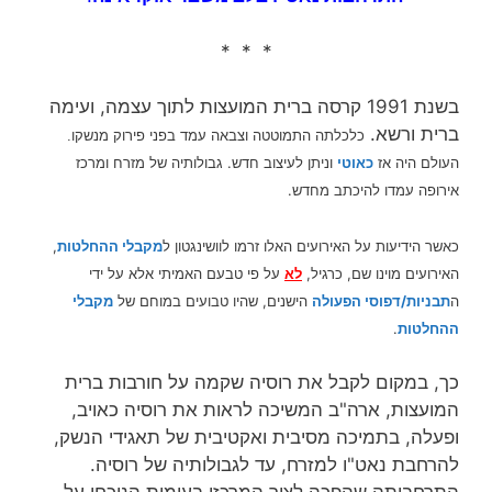
* * *
בשנת 1991 קרסה ברית המועצות לתוך עצמה, ועימה
ברית ורשא.
כלכלתה התמוטטה וצבאה עמד בפני פירוק מנשקו.
העולם היה אז
כאוטי
וניתן לעיצוב חדש. גבולותיה של מזרח ומרכז
אירופה עמדו להיכתב מחדש.
כאשר הידיעות על האירועים האלו זרמו לוושינגטון ל
מקבלי ההחלטות
,
האירועים מוינו שם, כרגיל,
לא
על פי טבעם האמיתי אלא על ידי
ה
תבניות/דפוסי הפעולה
הישנים, שהיו טבועים במוחם של
מקבלי
ההחלטות
.
כך, במקום לקבל את רוסיה שקמה על חורבות ברית
המועצות, ארה"ב המשיכה לראות את רוסיה כאויב,
ופעלה, בתמיכה מסיבית ואקטיבית של תאגידי הנשק,
להרחבת נאט"ו למזרח, עד לגבולותיה של רוסיה.