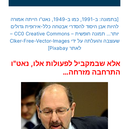
[בתמונה: ב-1991, כמו ב-1949, נאט"ו הייתה אמורה
להיות אבן היסוד להסדרי אבטחה כלל-אירופית גדולים
יותר… תמונה חופשית – CC0 Creative Commons –
שעוצבה והועלתה על ידי Clker-Free-Vector-Images
לאתר Pixabay]
אלא שבמקביל לפעולות אלו, נאט"ו
התרחבה מזרחה…