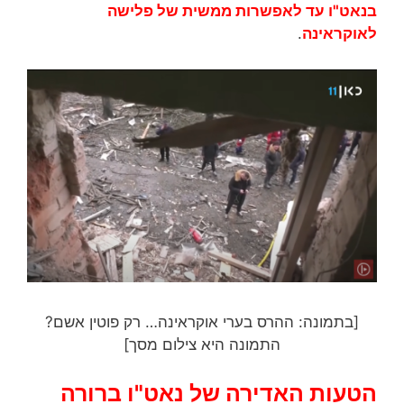
בנאט"ו עד לאפשרות ממשית של פלישה
לאוקראינה
.
[בתמונה: ההרס בערי אוקראינה… רק פוטין אשם?
התמונה היא צילום מסך]
הטעות האדירה של נאט"ו ברורה