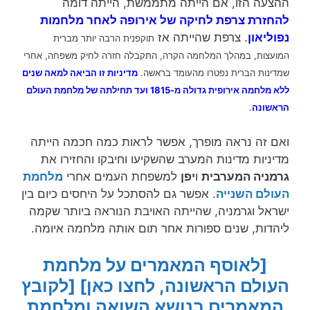
ההצעה הזו, אם הייתה מתממשת, הייתה דומה
להחזרת צרפת לחיקה של אירופה לאחר מלחמות
נפוליאון
. צרפת שהייתה אז
הרבה יותר מברית
תוקפנית
המועצות, במהלך המלחמה הקרה, התקבלה חזרה לחיק משפחה, אחרי
שמדינות הברית נפטרו מהעומד בראשה.
מדיניות זו הביאה למאה שנים
ללא מלחמה אירופית גדולה מ-1815 ועד
תחילתה של
מלחמת העולם
הראשונה
.
ואם זה נראה מופרך, אפשר לראות כמה חכמה הייתה
מדיניות מדינות המערב שהשקיעו וחיבקו והחזירו את
גרמניה המערבית
ו
יפן
למשפחת העמים אחרי
מלחמת
העולם השנייה
. אפשר גם להסתכל על היחסים כיום בין
ישראל וגרמניה, שהייתה האויבת הנוראה ביותר שקמה
ליהדות, שנים ספורות אחר תום אותה מלחמה איומה.
[לאוסף המאמרים על מלחמת
העולם הראשונה, לחצו כאן]
[לקובץ
המאמרים בנושא השואה ומלחמת