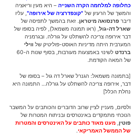
כחלופה למלחמה הקרה השנייה
– היא מעין וריאציה
והמשך של הרעיון של
"קונפדרציה של אירופה"
, עליו
דיבר
פרנסואה מיטראן
. זאת בהמשך לתפיסה של
שארל דה-גול
, (ראו תמונה משמאל), לפיה בסופו של
דבר אירופה צריכה להשתלט על גורלה. ובגרמניה
המערבית היתה מדיניות האוסט-פוליטיק של
ווילי
ברנדט
לשינוי באמצעות מעורבות, בסוף שנות ה-60
של המאה הקודמת.
[בתמונה משמאל: הגנרל שארל דה גול – בסופו של
דבר, אירופה צריכה להשתלט על גורלה… התמונה היא
נחלת הכלל]
ולסיום, מעניין לציין שרוב הדוברים והכותבים על המשבר
הנוכחי מתמקדים באינטרסים ובניתוח המטרות של
פוטין
,
מעט מאוד כותבים על האינטרסים והמטרות
של הממשל האמריקאי
.