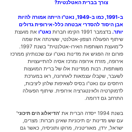
צורך בברית האטלנטית?
ב-1991, כמו ב-1949, נאט"ו הייתה אמורה להיות
אבן היסוד להסדרי אבטחה כלל-אירופית גדולים
יותר.
בדצמבר 1991 הקימו חברות
נאט"ו
את מועצת
שיתוף הפעולה הצפון-אטלנטי, ששינתה את שמה
ל"מועצת השותפות האירו-אטלנטית" בשנת 1997.
פורום זה הפגיש את מדינות נאט"ו עם שכנותיהן ממרכז
אירופה, מזרח אירופה ומרכז אסיה להתייעצויות
משותפות. רבות ממדינות אלו של ברית המועצות
לשעבר, שקבלו עצמאות לאחרונה, ראו במערכת
היחסים עם נאט"ו בסיס לשאיפות שלהן ליציבות,
לדמוקרטיה ולאינטגרציה אירופית. שיתוף הפעולה
התרחב גם דרומה.
בשנת 1994 ייסדה הברית את
'הדיאלוג הים תיכוני'
עם שש מדינות ים תיכוניות שאינן חברות: מצרים,
ישראל, ירדן, מאוריטניה, מרוקו ותוניסיה, כאשר גם