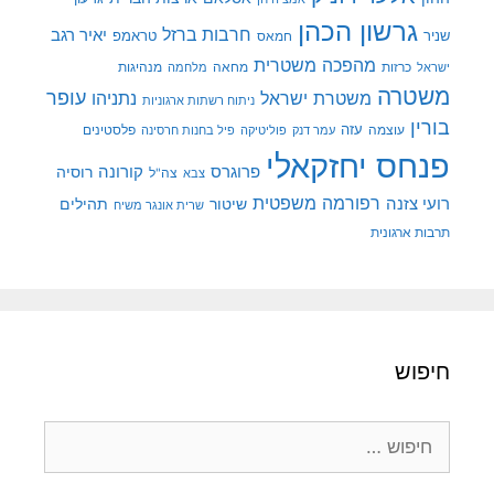
גרשון הכהן
חרבות ברזל
יאיר רגב
שניר
טראמפ
חמאס
מהפכה משטרית
מנהיגות
ישראל
כרזות
מחאה
מלחמה
משטרה
עופר
משטרת ישראל
נתניהו
ניתוח רשתות ארגוניות
בורין
עוצמה
עזה
פלסטינים
עמר דנק
פוליטיקה
פיל בחנות חרסינה
פנחס יחזקאלי
קורונה
פרוגרס
רוסיה
צה"ל
צבא
רפורמה משפטית
רועי צזנה
שיטור
תהילים
שרית אונגר משיח
תרבות ארגונית
חיפוש
חיפוש: