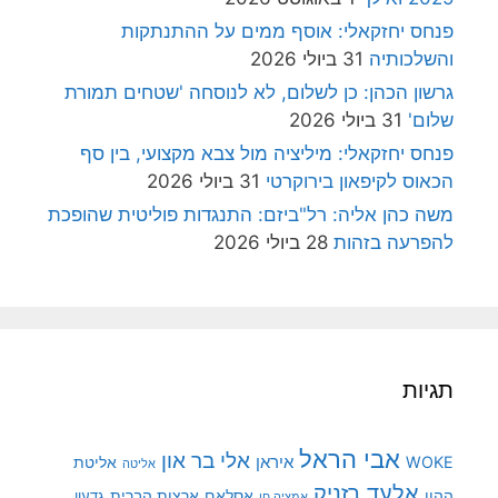
פנחס יחזקאלי: אוסף ממים על ההתנתקות
והשלכותיה
31 ביולי 2026
גרשון הכהן: כן לשלום, לא לנוסחה 'שטחים תמורת
שלום'
31 ביולי 2026
פנחס יחזקאלי: מיליציה מול צבא מקצועי, בין סף
הכאוס לקיפאון בירוקרטי
31 ביולי 2026
משה כהן אליה: רל"ביזם: התנגדות פוליטית שהופכת
להפרעה בזהות
28 ביולי 2026
תגיות
אבי הראל
אלי בר און
איראן
WOKE
אליטת
אליטה
אלעד רזניק
ההון
אסלאם
ארצות הברית
גדעון
אמציה חן