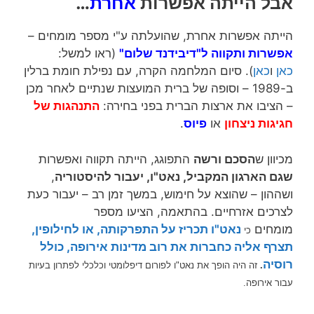
אבל הייתה אפשרות
אחרת
…
הייתה אפשרות אחרת, שהועלתה ע"י מספר מומחים –
אפשרות ותקווה ל"דיבידנד שלום"
(ראו למשל:
כאן
ו
כאן
). סיום המלחמה הקרה, עם נפילת חומת ברלין
ב-1989 – וסופה של ברית המועצות שנתיים לאחר מכן
– הציבו את ארצות הברית בפני בחירה:
התנהגות של
חגיגות ניצחון
או
פיוס
.
מכיוון ש
הסכם ורשה
התפוגג, הייתה תקווה ואפשרות
שגם הארגון המקביל, נאט"ו, יעבור להיסטוריה
,
ושההון – שהוצא על חימוש, במשך זמן רב – יעבור כעת
לצרכים אזרחיים. בהתאמה, הציעו מספר
מומחים
נאט"ו תכריז על התפרקותה, או לחילופין,
כי
תצרף אליה כחברות את רוב מדינות אירופה, כולל
רוסיה
.
זה היה הופך את נאט"ו לפורום דיפלומטי וכלכלי לפתרון בעיות
עבור אירופה.