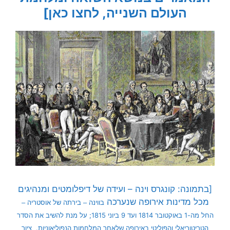
העולם השנייה, לחצו כאן]
[בתמונה: קונגרס וינה – ועידה של דיפלומטים ומנהיגים
מכל מדינות אירופה שנערכה
ב
ווינה
– בירתה של
אוסטריה
–
החל מה-
1 באוקטובר
1814
ועד
9 ביוני
1815
;
על מנת להשיב את הסדר
הטריטוריאלי והפוליטי ב
אירופה
שלאחר
המלחמות הנפוליאוניות
. ציור