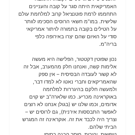
האמריקאית היתה סגר על קובה והעניינים
התחממו לרמת פוטנציאל קרוב למלחמת עולם
שלישית. במו"מ חשאי הרוסים הסכימו לוותר
על הטילים בקובה בתמורה לויתור אמריקאי
סודי על האיום שהם יצרו באירופה כלפי
בריה"מ.
נכון שפוטין דקטטור, הפלישה היא מעשה
אלימות קשה, ואנחנו חלק מהמערב, אבל זה
לא קשור לעובדה הבסיסית – אין ספק
שהאמריקאים וחברי נאטו לא למדו דבר,
ולמעשה חלקם בהיגררות למלחמה
באוקראינה מכריע. כמו שלארה"ב יש קוים
אדומים, וכמו שלנו יש (בגולן אנחנו לא רוצים
לאפשר התבססות אירנית), גם לרוסים יש –
וצריך היה לכבד את זה. אוקראינה זה המגרש
הביתי שלהם.
טיפשות, יהירות, חוסר הבנה בסיסי.