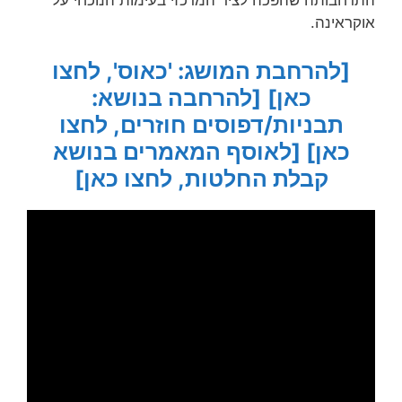
התרחבותה שהפכה לציר המרכזי בעימות הנוכחי על
אוקראינה.
[להרחבת המושג: 'כאוס', לחצו
כאן]
[להרחבה בנושא:
תבניות/דפוסים חוזרים, לחצו
כאן]
[לאוסף המאמרים בנושא
קבלת החלטות, לחצו כאן]