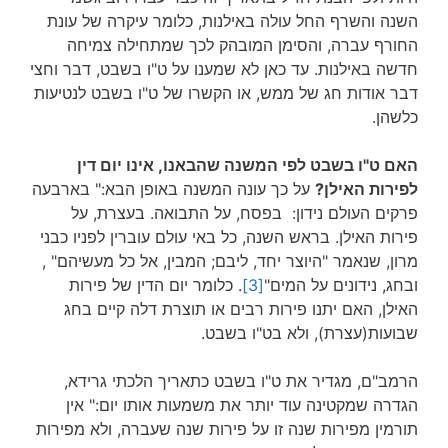
השנה והשרף החל עולה באילנות, כלומר עיקרה של עונת
החורף עברה, והסימן המובהק לכך שמתחילה צמיחה
חדשה באילנות. עד כאן לא שמענו על ט"ו בשבט, דבר וחצי
דבר אודות חג של ממש, או הקשרו של ט"ו בשבט לנטיעות
כלשהן.
האם ט"ו בשבט לפי המשנה שהבאנו, אינו יום דין
לפירות האילן?
על כך עונה המשנה באופן הבא:" בארבעה
פרקים העולם נידון: בפסח, על התבואה. בעצרת, על
פירות האילן. בראש השנה, כל באי עולם עוברין לפניו כבני
מרון, שנאמר "היוצר יחד, ליבם; המבין, אל כל מעשיהם" ,
ובחג, נידונים על המים"
[3]
. כלומר יום הדין של פירות
האילן, האם יתנו פירות רבים או תוצרת דלה קיים בחג
שבועות(עצרת), ולא בט"ו בשבט.
הרמב"ם, מגדיר את ט"ו בשבט כתאריך הלכתי גרידא,
הגדרה שמקטינה עוד יותר את משמעות אותו יום:" אין
תורמין מפירות שנה זו על פירות שנה שעברה, ולא מפירות