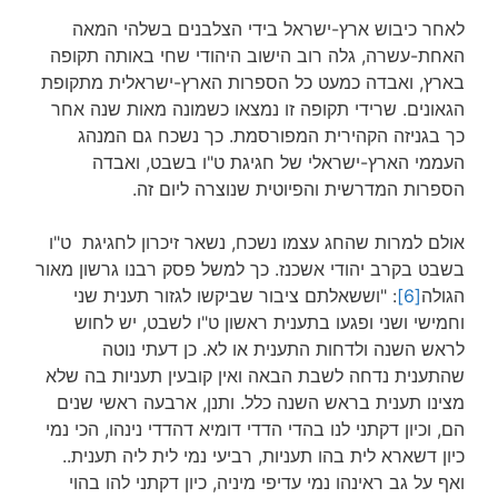
לאחר כיבוש ארץ-ישראל בידי הצלבנים בשלהי המאה
האחת-עשרה, גלה רוב הישוב היהודי שחי באותה תקופה
בארץ, ואבדה כמעט כל הספרות הארץ-ישראלית מתקופת
הגאונים. שרידי תקופה זו נמצאו כשמונה מאות שנה אחר
כך בגניזה הקהירית המפורסמת. כך נשכח גם המנהג
העממי הארץ-ישראלי של חגיגת ט"ו בשבט, ואבדה
הספרות המדרשית והפיוטית שנוצרה ליום זה.
אולם למרות שהחג עצמו נשכח, נשאר זיכרון לחגיגת ט"ו
בשבט בקרב יהודי אשכנז. כך למשל פסק רבנו גרשון מאור
הגולה
[6]
: "וששאלתם ציבור שביקשו לגזור תענית שני
וחמישי ושני ופגעו בתענית ראשון ט"ו לשבט, יש לחוש
לראש השנה ולדחות התענית או לא. כן דעתי נוטה
שהתענית נדחה לשבת הבאה ואין קובעין תעניות בה שלא
מצינו תענית בראש השנה כלל. ותנן, ארבעה ראשי שנים
הם, וכיון דקתני לנו בהדי הדדי דומיא דהדדי נינהו, הכי נמי
כיון דשארא לית בהו תעניות, רביעי נמי לית ליה תענית..
ואף על גב ראינהו נמי עדיפי מיניה, כיון דקתני להו בהוי