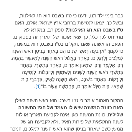
* * *
כבר בימי ילדותנו, ידענו כי ט"ו בשבט הוא חג לאילנות,
ובשל כך, יצאנו לנטיעות ברחבי ארץ ישראל. אולם,
האם
ט"ו בשבט הוא חג האילנות?
ספק רב. במקרא לא
מתייחס לכך כלל, כך שאין אזכור של תאריך זה בפסוקים.
הפעם הראשונה שאנו נתקלים בט"ו בשבט, הוא במשנה,
כדלקמן: "אַרְבָּעָה רָאשֵׁי שָׁנִים הֵם.בְּאֶחָד בְּנִיסָן רֹאשׁ הַשָּׁנָה
לַמְּלָכִים וְלָרְגָלִים. בְּאֶחָד בֶּאֱלוּל רֹאשׁ הַשָּׁנָה לְמַעְשַׂר בְּהֵמָה.
רַבִּי אֶלְעָזָר וְרַבִּי שִׁמְעוֹן אוֹמְרִים, בְּאֶחָד בְּתִשְׁרֵי. בְּאֶחָד
בְּתִשְׁרֵי רֹאשׁ הַשָּׁנָה לַשָּׁנִים וְלַשְּׁמִטִּין וְלַיּוֹבְלוֹת, לַנְּטִיּעָה
וְלַיְרָקוֹת. בְּאֶחָד בִּשְׁבָט, רֹאשׁ הַשָּׁנָה לָאִילָן, כְּדִבְרֵי בֵית
שַׁמַּאי. בֵּית הִלֵּל אוֹמְרִים, בַּחֲמִשָּׁה עָשָׂר בּוֹ"
[1]
.
המקור האמור אומר כי ט"ו בשבט הוא ראש השנה לאילן.
האם כוונת המשנה שיש לו מעמד של חג? התשובה
שלילית
. כוונת המשנה כאן, אינה לקביעת תאריך או לוח
לשנה החקלאית של פירות האילן, ולא לקביעת חג של
ממש; כשם שאחד בניסן שהוא ראש השנה למלכים, הנזכר