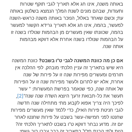
באותה משנה, אינו חג אלא תאריך לגבי תוקף שטרות
ותעודות, שבהם מונים לשנת המלך הנמצא בשלטון באותה
עת; וכשם שאחד באלול, הנזכר באותה משנה כראש-השנה
למעשר, בהמה, אינו חג אלא תאריך גרידא הקשור למעשר
בהמה, שכוונתו שאין מעשרים מן הבהמות שנולדו בשנה זו
על הבהמות שנולדו בשנה אחרת אלא דווקא מבהמות
אותה שנה.
אם כן מה כוונת המשנה לגבי ט"ו בשבט?
כוונת המשנה
היא שיש בתאריך זה עניין הלכתי מובהק. לפי ההלכה אין
תורמים ומעשרים מפירות שנה זו על פירות של שנה
אחרת, אלא יש לתרום ולעשר מפירות שנה זו על הפירות
של אותה שנה, כפי שנאמר בפרשת המעשרות: " עשר
תעשר את כל-תבואת זרעך היוצא השדה שנה שנה"
[2]
,
לפיכך היה צריך אפוא לקבוע מתי מתחילה שנה חדשה
לגבי חניטת פירות האילן, כדי ללמד שאין מעשרים מפירות
שחנטו לפני חמישה-עשר בשבט על פירות שחנטו לאחר
יום זה. מדוע נבחר דווקא ט"ו בשבט לתאריך הלכתי זה?
היות ולפי הבנת חז"ל בתאריך זה כבר עברו רוב גשמי