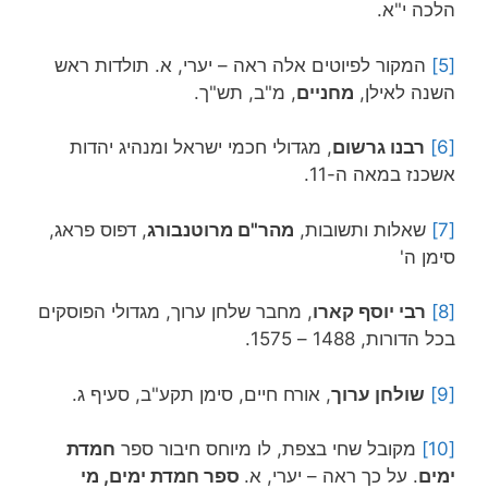
הלכה י"א.
[5]
המקור לפיוטים אלה ראה – יערי, א. תולדות ראש
השנה לאילן,
מחניים
, מ"ב, תש"ך.
[6]
רבנו גרשום
, מגדולי חכמי ישראל ומנהיג יהדות
אשכנז במאה ה-11.
[7]
שאלות ותשובות,
מהר"ם מרוטנבורג
, דפוס פראג,
סימן ה'
[8]
רבי יוסף קארו
, מחבר שלחן ערוך, מגדולי הפוסקים
בכל הדורות, 1488 – 1575.
[9]
שולחן ערוך
, אורח חיים, סימן תקע"ב, סעיף ג.
[10]
מקובל שחי בצפת, לו מיוחס חיבור ספר
חמדת
ימים
. על כך ראה – יערי, א.
ספר חמדת ימים, מי