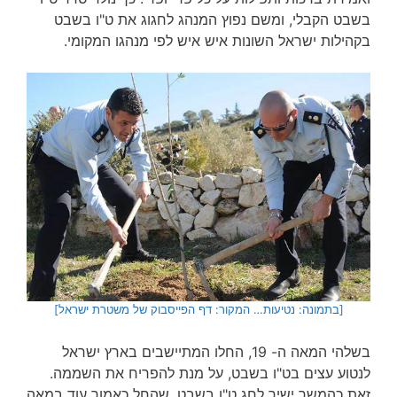
בשבט הקבלי, ומשם נפוץ המנהג לחגוג את ט"ו בשבט
בקהילות ישראל השונות איש איש לפי מנהגו המקומי.
[בתמונה: נטיעות… המקור: דף הפייסבוק של משטרת ישראל]
בשלהי המאה ה- 19, החלו המתיישבים בארץ ישראל
לנטוע עצים בט"ו בשבט, על מנת להפריח את השממה.
זאת כהמשך ישיר לחג ט"ו בשבט, שהחל כאמור עוד במאה