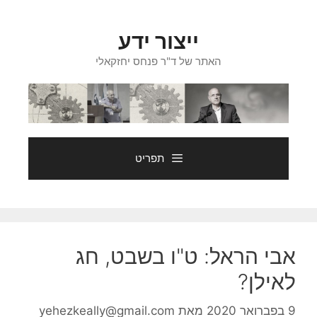
דלג
תוכן
ייצור ידע
האתר של ד"ר פנחס יחזקאלי
תפריט
אבי הראל: ט"ו בשבט, חג
לאילן?
9 בפברואר 2020
מאת
yehezkeally@gmail.com