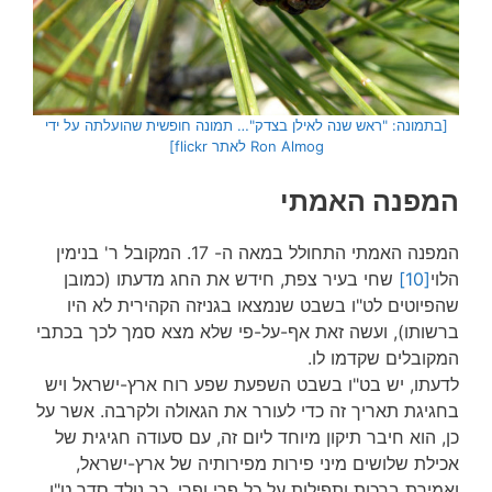
[בתמונה: "ראש שנה לאילן בצדק"… תמונה חופשית שהועלתה על ידי
Ron Almog לאתר flickr]
המפנה האמתי
המפנה האמתי התחולל במאה ה- 17. המקובל ר' בנימין
הלוי
[10]
שחי בעיר צפת, חידש את החג מדעתו (כמובן
שהפיוטים לט"ו בשבט שנמצאו בגניזה הקהירית לא היו
ברשותו), ועשה זאת אף-על-פי שלא מצא סמך לכך בכתבי
המקובלים שקדמו לו.
לדעתו, יש בט"ו בשבט השפעת שפע רוח ארץ-ישראל ויש
בחגיגת תאריך זה כדי לעורר את הגאולה ולקרבה. אשר על
כן, הוא חיבר תיקון מיוחד ליום זה, עם סעודה חגיגית של
אכילת שלושים מיני פירות מפירותיה של ארץ-ישראל,
ואמירת ברכות ותפילות על כל פרי ופרי. כך נולד סדר ט"ו