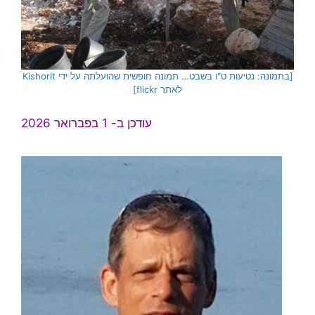
[בתמונה: נטיעות ט"ו בשבט… תמונה חופשית שהועלתה על ידי Kishorit
לאתר flickr]
עודכן ב- 1 בפברואר 2026