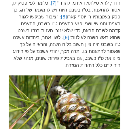
הדדי, להא סילתא דאידמן להדדי"
[7].
כלומר לפי פסיקתו,
אסור להתענות בט"ו בשבט היות ויש לו מעמד של חג. כך
פסק בעקבותיו ר' יוסף קארו
[8]
: "ציבור שביקשו לגזור
תענית וחמישי ושני ופגע בתענית ט"ו בשבט, התענית
קדמה לשבת הבאה, כדי שלא יגזרו תענית בט"ו בשבט
שהוא ראש השנה לאילנות"
[9]
. לשון אחר, ביהדות אשכנז
ט"ו בשבט היה ציון חשוב בלוח השנה, והראייה על כך
שאסור להתענות בו. יתרה מכך, יהודי אשכנז על פי הידוע
ציינו את ט"ו בשבט, גם באכילת פירות שונים, מנהג שלא
היה קיים כלל היהדות המזרח.