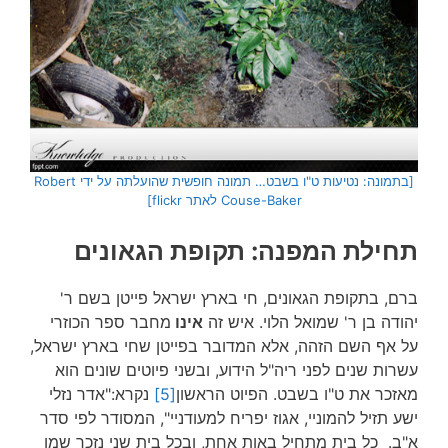
[בתמונה: נטיעות ט"ו בשבט… תמונה חופשית שהועלתה על ידי Robert
Couse-Baker לאתר flickr]
תחילת המפנה: תקופת הגאונים
ברם, בתקופת הגאונים, חי בארץ ישראל פייטן בשם ר'
יהודה בן ר' שמואל הלוי. איש זה
אינו
מחבר ספר הכוזרי
על אף השם הזהה, אלא המדובר בפייטן שחי בארץ ישראל,
עשרות שנים לפני ריה"ל הידוע, ובשני פיוטים שונים הוא
מאזכר את ט"ו בשבט. הפיוט הראשון
[5]
נקרא:"אדר נזלי
ישע תזיל להמוניי, אגוז יפריח למעודניי", המסודר לפי סדר
א"ב. כל בית מתחיל באות אחת, ובכל בית שני נזכר שמו