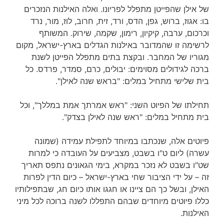
של אילן שהפייטן מתפלל לפריונו. ואלה האילנות הנזכרים
בו: אגוז, ברוש, גפן, הדס, ורד, זית, חרוב, לוז, מור, נרד
וכרכום, ערבה, קיקיון, רימון, שקמה, שירוק. המשותף
לרשימה זו שהמדובר באילנות הגדלים בארץ-ישראל, מקום
מגוריו של המחבר. ובקצת בתים מתפלל הפייטן לשנת
ברכה לגידולים מסוימים: יבולים, כרם, סמדר, פרדס. כל
בית שלישי מתחיל במלים: "בראש שנה לאילן".
תחילתו של הפיוט השני: "ראש אמרתך אמת במללך", וכל
בית מתחיל במלים: "ראש שנה לאילן בצדק".
פיוטים אלה, שנכתבו במיוחד לתפילת עמידה (שמונה
עשרה) ליום ט"ו בשבט, מצביעים על העובדה כי למרות
שט"ו בשבט לא נזכר במקרא, בימי הגאונים נתפס תאריך
זה – על ידי הציבור שחי בארץ-ישראל – כיום הדין לפרות
האילן, ובשל כך הם ציינו או חגגו אותו כיום חג, שבתפילותיו
כללו פיוטים מיוחדים שבהם התפללו לשנה ברוכה לכל מיני
האילנות.