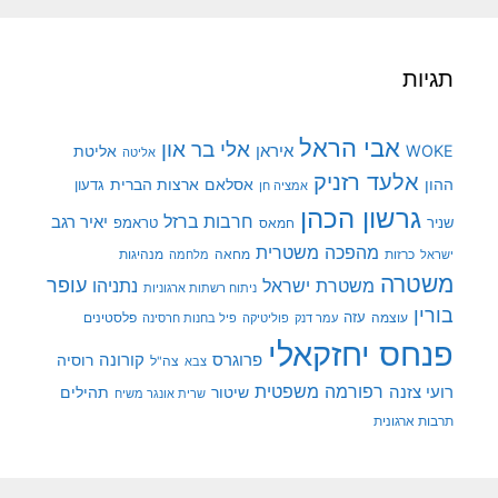
תגיות
אבי הראל
אלי בר און
איראן
WOKE
אליטת
אליטה
אלעד רזניק
ההון
אסלאם
ארצות הברית
גדעון
אמציה חן
גרשון הכהן
חרבות ברזל
יאיר רגב
שניר
טראמפ
חמאס
מהפכה משטרית
מנהיגות
ישראל
כרזות
מחאה
מלחמה
משטרה
עופר
משטרת ישראל
נתניהו
ניתוח רשתות ארגוניות
בורין
עוצמה
עזה
פלסטינים
עמר דנק
פוליטיקה
פיל בחנות חרסינה
פנחס יחזקאלי
קורונה
פרוגרס
רוסיה
צה"ל
צבא
רפורמה משפטית
רועי צזנה
שיטור
תהילים
שרית אונגר משיח
תרבות ארגונית