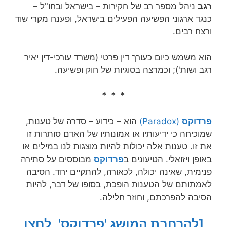
רגב
ניהל מספר רב של חקירות – בישראל ובחו"ל –
כנגד ארגוני הפשיעה הפעילים בישראל, ופענח מקרי שוד
ורצח רבים.
הוא משמש כיום כעורך דין פרטי (משרד עורכי-דין‏ יאיר
רגב ושות'); וכמרצה בסוגיות של חוק ופשיעה.
* * *
פרדוקס
(Paradox)
הוא – כידוע – סדרה של טענות,
שמוכיחה כי ידיעותיו או אמונותיו של האדם סותרות זו
את זו. טענות אלה יכולות להיות מוצגות לנו במילים או
באופן ויזואלי. הטיעונים ב
פרדוקס
מבוססים על סתירה
פנימית, שאינה יכולה, לכאורה, להתקיים יחד. הסיבה
לאמתותם של הטענות הופכת, בסופו של דבר, להיות
הסיבה להפרכתם, וחוזר חלילה.
[להרחבת המושג 'פרדוקס', לחצו