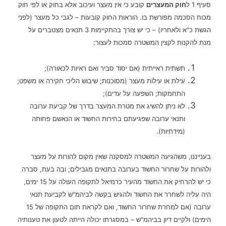
סעיף 1 ל
חוק המעצרים
קובע כי אין מעצר ועיכוב אלא בחוק או לפי חוק
מכוח הסכמה מפורשת בו. הוראות החוק קובעות – לגבי כל מעצר (לפני
הגשת כ"א ולאחריו) – כי יש צורך בהתקיימות 3 תנאים מצטברים על
מנת להקנות לקצין המשטרה סמכות לעצור:
תשתית ראייתית (אם יסוד סביר ואם ראיות לכאורה);
עילת או עילות מעצר (מסוכנות; שיבוש הליכי חקירה או משפט;
התחמקות; השפעה על עדים);
לא ניתן להשיג את מטרת המעצר בדרך של קביעת ערובה
ותנאי ערובה שפגיעתם בחירות החשוד או הנאשם פחותה
(מידתיות).
בענייננו, משהגיעה המשטרה למסקנה שאין מקום להורות על מעצר
ולהורות על שחרור החשוד בערובה בתנאים מגבילים; ובה בעת, סברה
כי יש להרחיק את החשוד מהעיר כרמיאל לתקופה העולה על 15 ימים,
היה עליה לשחרר את החשוד ולהגיש בקשה לביהמ"ש לקביעת תנאי
ערובה (אם למחרת שחרור החשוד, ואם לקראת תום התקופה של 15
הימים) ולקיים דיון בביהמ"ש – במסגרתו יכולה הייתה לטעון את טענותיה