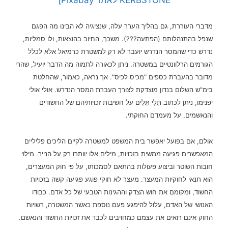
מדברי העוררת, גם בהליך הערר עלה, שנציגיה לא הבינו מה הפגם
שנפל בהתנהלותם (הפתעה???). משכך, החיוב בהוצאות, ולו סמליות,
נדרש כדי שהמסר הנדרש יועבר לא רק למשטרת כרמיאל אלא לכלל
הגורמים הרלוונטיים במשטרה. ניתן לכאורה לתמוה מה הדבר יועיל, שהרי
מדובר בהעברת כספים "מכיס לכיס". אך נראה, כאמור, שהחלטת
בימ"ש השלום בנדון מוצדקת לצורך העברת המסר הנדרש. אולי אולי
יפנימו, ניתן לכתוב תִּלֵי תִּלִים על חשיבות זכויותיהם של החשודים
והנאשמים, על מעמדם החוקתי.
אולם, אם בפועל יאפשר בית המשפט למשטרה לקיים הליכים פליליים
המאפשרים פגיעה ממשית בזכויות, מילים אלו יוותרו רק על הנייר. מילוי
חובות השוטר וביצוע פעולות בהתאם לסמכותו, על פי חוק המעצרים,
הוא תנאי לחוקיות המעצר. מעצר לא חוקי פוגע פגיעה קשה בזכויות
החשוד, ומקומם את חוש הצדק וההגינות הטבעי של כל אדם. כבודו
האנושי של האדם, עלול להיפגע פעם נוספת כאשר המשטרה, רשויות
החוק אינם רואים את עצמם כמחויבים לכבד את זכויות החשוד והנאשם.