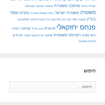
מהפכה משטרית
מנהיגות
ישראל
כרזות
מחאה
מלחמה
משטרה
עופר
משטרת ישראל
נתניהו
ניתוח רשתות ארגוניות
בורין
עוצמה
עזה
פלסטינים
עמר דנק
פוליטיקה
פיל בחנות חרסינה
פנחס יחזקאלי
קורונה
פרוגרס
רוסיה
צה"ל
צבא
רפורמה משפטית
רועי צזנה
שיטור
תהילים
שרית אונגר משיח
תרבות ארגונית
חיפוש
חיפוש: