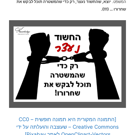
המשפט.
יוצא, שהחשוד נעצר, רק כדי שהמשטרה תוכל לבקש את
שחרורו … (!!!).
[התמונה המקורית היא תמונה חופשית – CC0
Creative Commons – שעוצבה והועלתה על ידי
OpenClipart-Vectors
לאתר Pixabay]