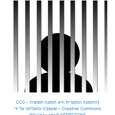
[התמונה המקורית היא תמונה חופשית – CC0
Creative Commons – שעוצבה והועלתה על ידי
KERBSTONE
לאתר Pixabay]