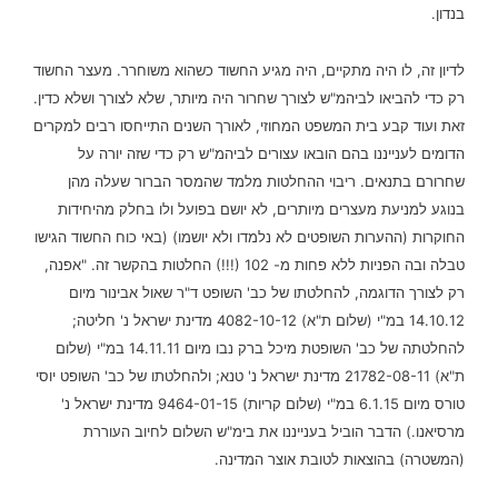
בנדון.
לדיון זה, לו היה מתקיים, היה מגיע החשוד כשהוא משוחרר. מעצר החשוד
רק כדי להביאו לביהמ"ש לצורך שחרור היה מיותר, שלא לצורך ושלא כדין.
זאת ועוד קבע בית המשפט המחוזי, לאורך השנים התייחסו רבים למקרים
הדומים לענייננו בהם הובאו עצורים לביהמ"ש רק כדי שזה יורה על
שחרורם בתנאים. ריבוי ההחלטות מלמד שהמסר הברור שעלה מהן
בנוגע למניעת מעצרים מיותרים, לא יושם בפועל ולו בחלק מהיחידות
החוקרות (ההערות השופטים לא נלמדו ולא יושמו) (באי כוח החשוד הגישו
טבלה ובה הפניות ללא פחות מ- 102 (!!!) החלטות בהקשר זה. "אפנה,
רק לצורך הדוגמה, להחלטתו של כב' השופט ד"ר שאול אבינור מיום
14.10.12 במ"י (שלום ת"א) 4082-10-12 מדינת ישראל נ' חליטה;
להחלטתה של כב' השופטת מיכל ברק נבו מיום 14.11.11 במ"י (שלום
ת"א) 21782-08-11 מדינת ישראל נ' טנא; ולהחלטתו של כב' השופט יוסי
טורס מיום 6.1.15 במ"י (שלום קריות) 9464-01-15 מדינת ישראל נ'
מרסיאנו.) הדבר הוביל בענייננו את בימ"ש השלום לחיוב העוררת
(המשטרה) בהוצאות לטובת אוצר המדינה.