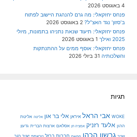
4 באוגוסט 2026
פנחס יחזקאלי: מה גרם להנהגת היישוב לפתוח
ב'סזון' נגד האצ"ל?
2 באוגוסט 2026
פנחס יחזקאלי: תיעוד שנאת נתניהו בתמונות, מיולי
2025 ואילך
1 באוגוסט 2026
פנחס יחזקאלי: אוסף ממים על ההתנתקות
והשלכותיה
31 ביולי 2026
תגיות
אבי הראל
אלי בר און
איראן
WOKE
אליטת
אליטה
אלעד רזניק
ההון
אסלאם
ארצות הברית
גדעון
אמציה חן
גרשון הכהן
חרבות ברזל
יאיר רגב
שניר
טראמפ
חמאס