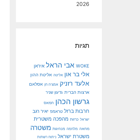
2026
תגיות
אבי הראל
איראן
WOKE
אלי בר און
אליטת ההון
אליטה
אלעד רזניק
אסלאם
אמציה חן
ארצות הברית
גדעון שניר
גרשון הכהן
חמאס
חרבות ברזל
יאיר רגב
טראמפ
מהפכה משטרית
ישראל
כרזות
משטרה
מנהיגות
מחאה
מלחמה
משטרת ישראל
ניתוח רשתות