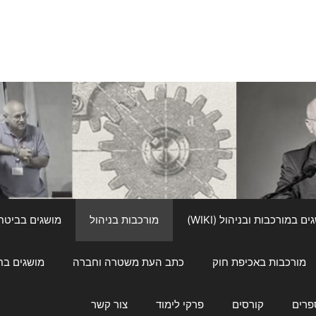
ם במורכבות ובניהול (WIKI)
מורכבות בניהול
מושגים בביטחון ל
מורכבות באכיפת חוק
כתב העת משטרה וחברה
מושגים בחינוך
פרים
קורסים
פרקי לימוד
צור קשר