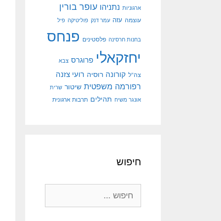
עופר בורין
נתניהו
ארגוניות
עוצמה
עזה
עמר דנק
פוליטיקה
פיל
פנחס
פלסטינים
בחנות חרסינה
יחזקאלי
פרוגרס
צבא
קורונה
רועי צזנה
רוסיה
צה"ל
רפורמה משפטית
שיטור
שרית
תהילים
אונגר משיח
תרבות ארגונית
חיפוש
חיפוש: