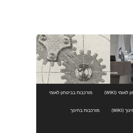
אומי (WIKI)
מורכבות בביטחון לאומי
 (WIKI)
מורכבות בחינוך