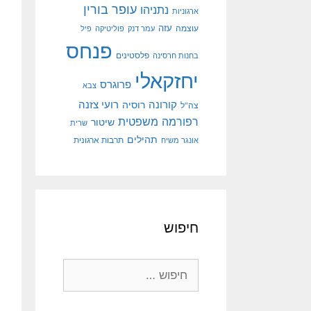
עופר בורין
נתניהו
ארגוניות
עוצמה
עזה
עמר דנק
פוליטיקה
פיל
פנחס
פלסטינים
בחנות חרסינה
יחזקאלי
פרוגרס
צבא
קורונה
רועי צזנה
רוסיה
צה"ל
רפורמה משפטית
שיטור
שרית
תהילים
אונגר משיח
תרבות ארגונית
חיפוש
חיפוש: