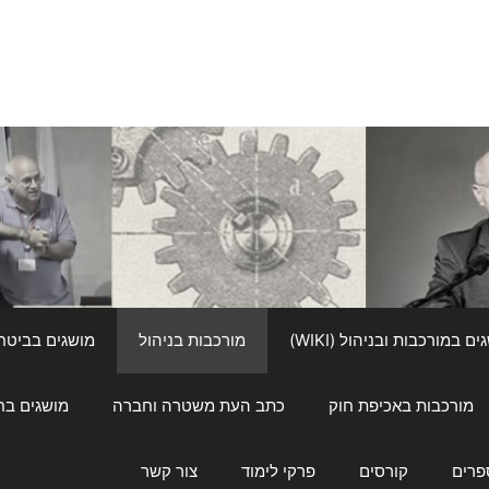
ם במורכבות ובניהול (WIKI)
מורכבות בניהול
מושגים בביטחון ל
מורכבות באכיפת חוק
כתב העת משטרה וחברה
מושגים בחינוך
פרים
קורסים
פרקי לימוד
צור קשר