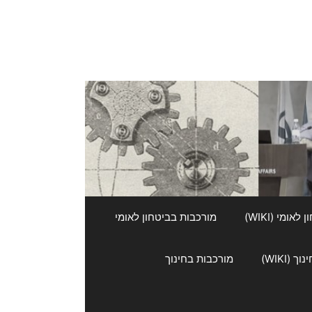
אומי (WIKI)
מורכבות בביטחון לאומי
 (WIKI)
מורכבות בחינוך