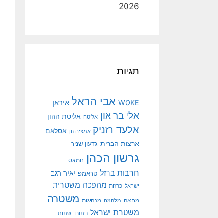
2026
תגיות
אבי הראל
איראן
WOKE
אלי בר און
אליטת ההון
אליטה
אלעד רזניק
אסלאם
אמציה חן
ארצות הברית
גדעון שניר
גרשון הכהן
חמאס
חרבות ברזל
יאיר רגב
טראמפ
מהפכה משטרית
ישראל
כרזות
משטרה
מנהיגות
מחאה
מלחמה
משטרת ישראל
ניתוח רשתות