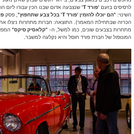
לרסיסים בזעם
'פורד T'
שנצבעה אדום שבנו הכין עבורו ליום הול
השינוי:
"הם יוכלו להזמין 'פורד T' בכל צבע שתחפוץ"
, פסק
פו
הכרזה שבתחילת המאמר). התוצאה: חברות מתחרות ניצלו את הו
מתחרות בצבעים שונים, כמו למשל, ה-
"קלאסיק סיקס"
המפור
המונופול של חברת פורד חוסל והיא נקלעה למשבר.