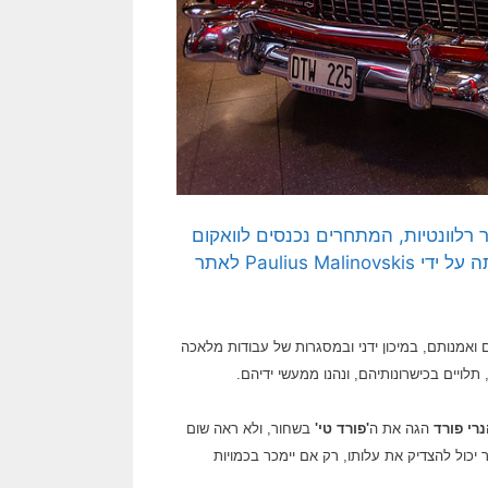
רלוונטיות, המתחרים נכנסים לוואקום
שנוצר… תמונה חופשית לשימוש ברמה CC BY 2.0, שהועלתה על ידי Paulius Malinovskis לאתר
אמנותם, במיכון ידני ובמסגרות של עבודות מלאכה
תלויים בכישרונותיהם, ונהנו ממעשי ידיהם.
רי פורד
הגה את ה
'פורד טי'
בשחור, ולא ראה שום
 יכול להצדיק את עלותו, רק אם יימכר בכמויות