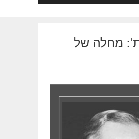
ת': מחלה של