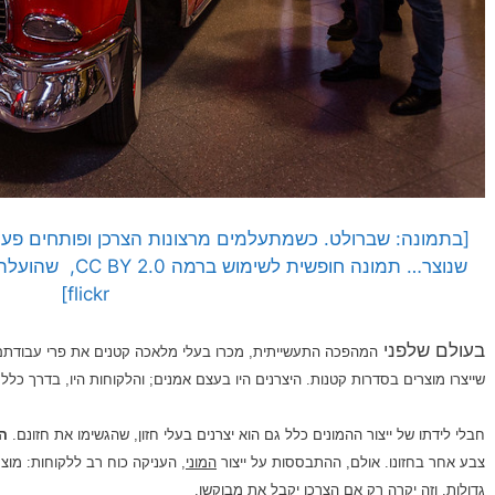
[בתמונה: שברולט. כשמתעלמים מרצונות הצרכן ופותחים פער 
flickr]
בעולם שלפני
המהפכה התעשייתית, מכרו בעלי מלאכה קטנים את פרי עבודתם ו
שייצרו מוצרים בסדרות קטנות. היצרנים היו בעצם אמנים; והלקוחות היו, בדרך כלל, 
חבלי לידתו של ייצור ההמונים כלל גם הוא יצרנים בעלי חזון, שהגשימו את חזונם.
הנ
צבע אחר בחזונו. אולם, ההתבססות על ייצור
המוני
, העניקה כוח רב ללקוחות: מוצר
גדולות, וזה יקרה רק אם הצרכן יקבל את מבוקשו.