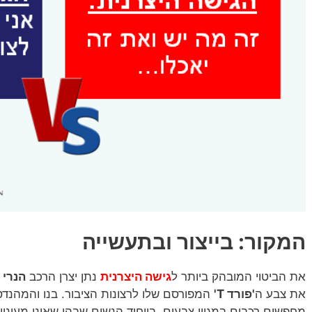
המקור: בייצור ובתעשייה
את הביטוי המובהק ביותר ל
גישה היצרנית
נתן יצרן הרכב
הנרי 
את צבע ה
'פורד T'
המפורסם שלו לרצונות הציבור. בנו והמהנדס
מחפשים רכבים במגוון צבעים, בייחוד הנשים שבהן שאינן מעוניי