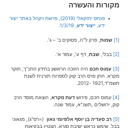
מקורות והעשרה
פנחס יחזקאלי (2019), פרשת ויקהל באתר ייצור
ידע,
ייצור ידע
, 1/3/19.
[1]
שמות
, פרק ל"ה, פסוקים ב' – ג'.
[2]
בבלי,
שבת
, דף ע', עמוד א'.
[3]
עמוס חכם
היה הזוכה הראשון בחידון התנ"ך, חוקר
מקרא. חתן פרס הרב קוק לספרות תורנית לשנת
תשמ"ד,1921 -2012.
[4]
עמוס חכם, פירוש
דעת מקרא
, הוצאת מוסד הרב
קוק, ירושלים ,תשנ"א, עמוד שנה.
[5]
רב סעדיה בן יוסף אלפיומי גאון
(=רס"ג), מגאוני
בבל, שימש כראש ישיבת סורא. הצטיין בבקיאות