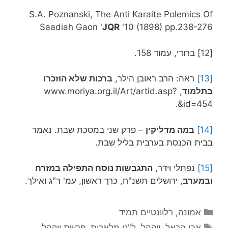
S.A. Poznanski, The Anti Karaite Polemics Of
Saadiah Gaon '
JQR
'10 (1898) pp.238-276
[12] ברודי, עמוד 158.
[13]
ראה: הרב ראובן הילר,
ברכות שלא הוזכרו
בתלמוד
, www.moriya.org.il/Art/artid.asp?
id=454&.
[14]
במה מדליקין
– פרק שני במסכת שבת. נאמר
בבית הכנסת בערבית בליל שבת.
[15]
נפתלי וידר,
התגבשות נוסח התפילה במזרח
ובמערב
, ירושלים תשנ"ח, כרך ראשון, עמ' ר"ג ואילך.
קטגוריות
אמונה
,
רלוונטיים תמיד
תגיות
אבי הראל
,
ויקהל
,
ל"ט מלאכות
,
פרשת ויקהל
,