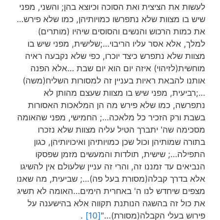
לעשות את הציצית ואת הסוכה וכיוצא בהן; והשני, מפני
שיש בו מצוות שלא נתפרשו כמויותיהן, כמו שלא פירש…
את כמות הרכוש והנשים והסוסים שיהיו (מותרים)
למלך, אלא אסר עליו הריבוי…;שלישית, מפני שיש בו
מצוות שלא נתפרש כיצד יוכרו, כפי שלא נקבעה ראיה
מוחשית(לזיהוי) איזה יום הוא יום שבת …אלא הפנה
אותנו להבאת ראיות בעניין זה למסורות השליח(משה)
…;רביעית, מפני שיש בו מצוות שעצם מהותן לא
נתפרשה, כמו שלא פירש מה הן המלאכות האסורות
בשבת ורק הזכיר כל מלאכה…; החמישי, מפני שהאומה
מסכימה שה' יתברך הטיל עליה מצוות שלא נזכרו
בתורה שמותיהן וכול שכן כמויותיהן ואיכויותיהן, כגון
התפילה…; שישית, תולדות והמעשים מזמן שפסקו
הנביאים עד זמננו זה, והרי זה עניין שלעולם אין להשיגו
אלא בדרך קבלה(מסורת בעל פה)…; שביעית, מה שאנו
מצפים שיחדש לנו ה' באחרית הימים…האומה לא תשיג
את כול זה בהשגה הנותנת תקווה אלא בהישענה על
פירוש בעלי הקבלה(מסורת)…"
[10]
.