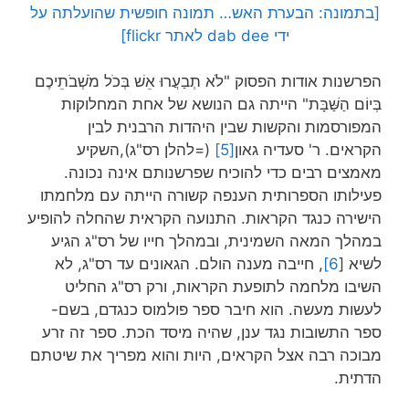
[בתמונה: הבערת האש… תמונה חופשית שהועלתה על
ידי dab dee לאתר flickr]
הפרשנות אודות הפסוק "לֹא תְבַעֲרוּ אֵשׁ בְּכֹל מֹשְׁבֹתֵיכֶם
בְּיוֹם הַשַּׁבָּת" הייתה גם הנושא של אחת המחלוקות
המפורסמות והקשות שבין היהדות הרבנית לבין
הקראים. ר' סעדיה גאון
[5]
(=להלן רס"ג),השקיע
מאמצים רבים כדי להוכיח שפרשנותם אינה נכונה.
פעילותו הספרותית הענפה קשורה הייתה עם מלחמתו
הישירה כנגד הקראות. התנועה הקראית שהחלה להופיע
במהלך המאה השמינית, ובמהלך חייו של רס"ג הגיע
לשיא [
6]
, חייבה מענה הולם. הגאונים עד רס"ג, לא
השיבו מלחמה לתופעת הקראות, ורק רס"ג החליט
לעשות מעשה. הוא חיבר ספר פולמוס כנגדם, בשם-
ספר התשובות נגד ענן, שהיה מיסד הכת. ספר זה זרע
מבוכה רבה אצל הקראים, היות והוא מפריך את שיטתם
הדתית.