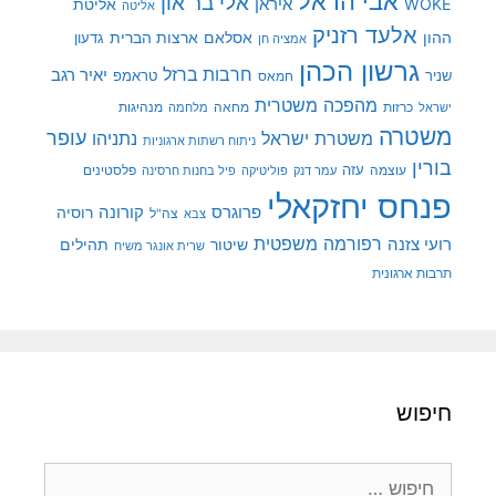
אבי הראל
אלי בר און
איראן
WOKE
אליטת
אליטה
אלעד רזניק
ההון
אסלאם
ארצות הברית
גדעון
אמציה חן
גרשון הכהן
חרבות ברזל
יאיר רגב
שניר
טראמפ
חמאס
מהפכה משטרית
מנהיגות
ישראל
כרזות
מחאה
מלחמה
משטרה
עופר
משטרת ישראל
נתניהו
ניתוח רשתות ארגוניות
בורין
עוצמה
עזה
פלסטינים
עמר דנק
פוליטיקה
פיל בחנות חרסינה
פנחס יחזקאלי
קורונה
פרוגרס
רוסיה
צה"ל
צבא
רפורמה משפטית
רועי צזנה
שיטור
תהילים
שרית אונגר משיח
תרבות ארגונית
חיפוש
חיפוש: