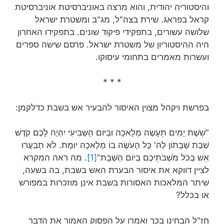
והיסטוריה יהודית, והוא מרצה באוניברסיטת אוניברסיטת
קראל בפראג. שירת בצה"ל, מג"ב ומשטרת ישראל
שלושה עשורים, בתפקידי פיקוד שונים. בתפקידו האחרון
היה ההיסטוריון של משטרת ישראל. פרסם שישה ספרים
ועשרות מאמרים בתחומי עיסוקו.
* * *
בפרשת ויקהל מצוין האיסור להבעיר אש בשבת כדלקמן:
"שֵׁשֶׁת יָמִים תֵּעָשֶׂה מְלָאכָה וּבַיּוֹם הַשְּׁבִיעִי יִהְיֶה לָכֶם קֹדֶשׁ
שַׁבַּת שַׁבָּתוֹן לַה' כָּל הָעֹשֶׂה בוֹ מְלָאכָה יוּמָת. לֹא תְבַעֲרוּ
אֵשׁ בְּכֹל מֹשְׁבֹתֵיכֶם בְּיוֹם הַשַּׁבָּת"
[1]
. מה ראה המקרא
לציין דווקא את איסור הבערת האש בשבת, בה בשעה,
שיתר המלאכות האסורות בשבת אינן מוזכרות במפורש
או בכלל?
חז"ל הבחינו בכך ואמרו על הפסוק האמור את הדבר