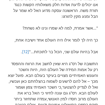
אנו יכולים לדעת אודות חלק משאלותיו הקשות כנגד
תורת משה. הראשונה עסקה מדוע האל לא שמר על
הבל ומנע מקין להורגו:
"…אשר אמרת, למה לא שמרו ונינו לא נשחת?
כך היה לך לומר אילו היה העולם אחד וישיבה אחת,
אבל בהיות עולם שני, הכול בר לתוכחת…"
[12]
.
התשובה של רס"ג היא שאין לחשב את הרווח וההפסד
רק על אמות המידה של העולם הזה, היות והשכר
והעונש האמיתיים מצויים בעיקר בעולם הבא. פועל יוצא
מכך – אל להם לרשעים לשמוח בהצלחתם כאן ועכשיו,
ואל לו לצדיק להצטער,כי השכר האמיתי צפון ושמור
לעולם הבא. רס"ג גם עונה לחיווי כי האל ברא את
העולם מרוב חסדו למין האנושי,עמדה שתחזור ביתר
תוקף בספרו התיאולוגי אמונות ודעות, אולם הטובה