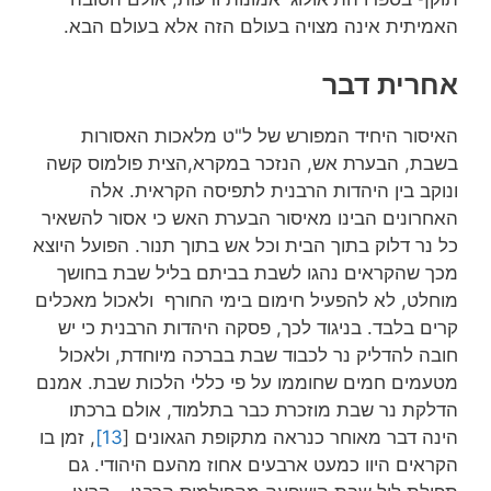
האמיתית אינה מצויה בעולם הזה אלא בעולם הבא.
אחרית דבר
האיסור היחיד המפורש של ל"ט מלאכות האסורות
בשבת, הבערת אש, הנזכר במקרא,הצית פולמוס קשה
ונוקב בין היהדות הרבנית לתפיסה הקראית. אלה
האחרונים הבינו מאיסור הבערת האש כי אסור להשאיר
כל נר דלוק בתוך הבית וכל אש בתוך תנור. הפועל היוצא
מכך שהקראים נהגו לשבת בביתם בליל שבת בחושך
מוחלט, לא להפעיל חימום בימי החורף ולאכול מאכלים
קרים בלבד. בניגוד לכך, פסקה היהדות הרבנית כי יש
חובה להדליק נר לכבוד שבת בברכה מיוחדת, ולאכול
מטעמים חמים שחוממו על פי כללי הלכות שבת. אמנם
הדלקת נר שבת מוזכרת כבר בתלמוד, אולם ברכתו
הינה דבר מאוחר כנראה מתקופת הגאונים [
13]
, זמן בו
הקראים היוו כמעט ארבעים אחוז מהעם היהודי. גם