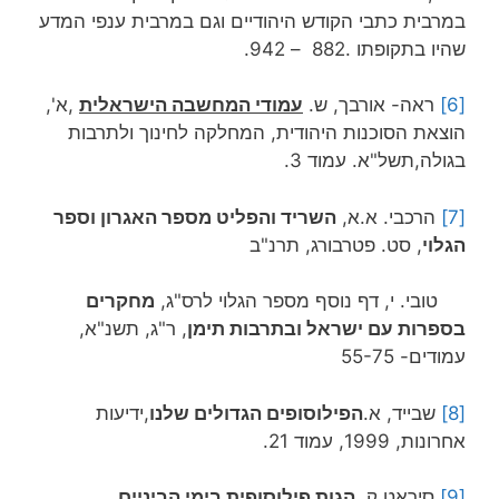
במרבית כתבי הקודש היהודיים וגם במרבית ענפי המדע
שהיו בתקופתו .882 – 942.
[6]
ראה- אורבך, ש.
עמודי המחשבה הישראלית
,א',
הוצאת הסוכנות היהודית, המחלקה לחינוך ולתרבות
בגולה,תשל"א. עמוד 3.
[7]
הרכבי. א.א,
השריד והפליט מספר האגרון וספר
הגלוי
, סט. פטרבורג, תרנ"ב
טובי. י, דף נוסף מספר הגלוי לרס"ג,
מחקרים
בספרות עם ישראל ובתרבות תימן
, ר"ג, תשנ"א,
עמודים- 55-75
[8]
שבייד, א.
הפילוסופים הגדולים שלנו
,ידיעות
אחרונות, 1999, עמוד 21.
[9]
סיראט,ק.
הגות פילוסופית בימי הביניים,