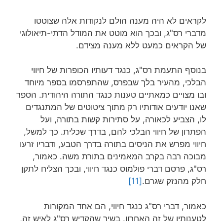
לקראים לא היה מענה הולם לנקודות אלה שצוטטו
מדברי רס"ג, ובכך הוא מוטט את המודל הדתי-תיאולוגי
של הקראים כמעט ללא מענה מצידם.
בנוסף התעמת רס"ג, כנגד דעותיו הכופרות של חיווי
הבלכי, מהעיר בלך שבפרס, שהתפרסמו בספר מיוחד
ובו מצויים כמאתיים טענות כנגד התורה היהודית. הספר
שאנו יודעים אודותיו רק מתוך ציטוטים של המתנגדים
לו, הצביע לכאורה, על סתירות קשות בתורה, ועל
הפתרון של חיווי הבלכי להם, בדרך שכלית. כך למשל,
חיווי מפרש את הניסים בתורה בדרך הטבע, ודבריו זרעו
מבוכה רבה בקרב המאמינים בתורת משה. כאמור,
רס"ג, פרסם דברי פולמוס כנגד חיווי, ובכך הצליח לתקן
חלק מהנזק שגרם.
[11]
כאמור, דברי רס"ג כנגד חיווי, הם אחד המקורות
לטענותיו של זה האחרון. בשיר שהקדיש רס"ג לאיש זה,