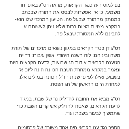
בפולמוס העז כנגד הקראות, מראה רס"ג באופן חד
משמעי, כי אין אפשרות לבסס את התורה שבכתב
במנותק מהתורה שבעל פה. הטיעון המרכזי שלו הוא-
במקרא מצויות מצוות רבות שלא ניתן לעשותם או
להבינם ללא המסורת שבעל פה.
רס"ג דן כנגד הקראים במגוון נושאים מרכזיים של תורת
משה וביניהם: לוח השנה היהודי ואופן עיבורו; דחיית
הטענה הקראית אודות חג שבועות; לדעת הקראים היות
ונאמר במקרא ממחרת השבת הכוונה הינה ליום א'
בשבוע, ואילו לפי פרשנות חז"ל הכוונה במילים אלו,
למחרת היום הראשון של חג הפסח.
רס"ג מביא את החובה להדליק נר של שבת, בניגוד
לדעת הקראים, שאסרו להדליק אש קודם השבת כדי
שתמשיך לבעור בשבת ועוד.
הספר נגד ענן הקראי היה אחד משורה של פרסומים