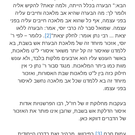
הבא:" הבערה בכלל הייתה, ולמה יצאת? להקיש אליה
ולומר לך: מה הבערה שהיא אב מלאכה וחייבים עליה
בפני עצמה, אף כל שהוא אב מלאכה חייבים עליה בפני
עצמה. שמואל סבר לה כרבי יוסי, אמר: הבערה ללאו
יצאת … רבי נתן אומר: לחלק יצאת"
[2]
. כלומר – לפי ר'
יוסי, אזכור מיוחד זה של מלאכת הבערת אש בשבת, בא
ללמדנו שאיסור זה קל יותר משאר איסורי ל"ט מלאכות,
באשר העונש עליו הוא ארבעים מלקות בלבד, ולא עונש
מוות כמו ביתר המלאכות. מנגד סבור ר' נתן כי אין
חילוק כזה בין ל"ט מלאכות שבת האסורות, ואזכור
מיוחד זה בא ללמדנו שכל אב מלאכה נחשב לאיסור
בפני עצמו.
בעקבות מחלוקת זו של חז"ל, רבו הפרשנויות אודות
איסור הדלקת אש בשבת, שרובן אינו פותר את האזכור
של הדברים דווקא כאן.
עמוס חכם
[3]
בפירושו, מבהיר זאת בדרכו הייחודית