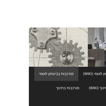
אומי (WIKI)
מורכבות בביטחון לאומי
 (WIKI)
מורכבות בחינוך