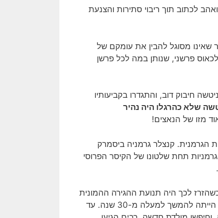
אהב לכתוב תוך ריבוי סתירות והצנעת
ער שאינו מסוגל להבין את עומקם של
כאוס פרשני, שנותן במה לכל פרשן
טשה חיבוק דוב, והתגדרו בקביעותיו
טשה שלא כהרגלו היה נהיר
ד מזו של הנאצים!
 הגרמנית. קנצלר גרמניה ביסמרק
נות הגרמניות תחת שלטונו של הקיסר הפרוסי
הזרז לכך היה תנועת ההגירה ההמונית
היהודית, מהמזרח לכיוון גרמניה, החל משנת 1881, והיא עתידה הייתה להמשך למעלה מ-30 שנה. עד
זרח אירופה, וחיפשו מולדת חדשה. רבים הגיעו