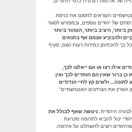
ייה של אלימות רצחנית כלפי היהודים.
טישמיים הקוראים לחסום את כניסת
סתם של יהודים נוספים, ובמפורש לסגור
 ביותר, היציב ביותר, הטהור ביותר
לקיים ולהבקיע עצמם אף בתנאים
 כל כך להכתימן כמידות רעות (שם, סעיף
דים אילו רצו או אם ייאלצו לכך,
ן ברור שאין הם חותרים לכך ואין
 לתוכה… ולשים קץ לחיי הנדודים
מן הארץ את הצרחנים האנטישמיים"
לבעיה היהודית.
ניטשה שאף לבולל את
הודי יכול להביא לתרומה מכרעת
שהיהודים רוצים להשתלט על אירופה.