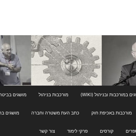
ם במורכבות ובניהול (WIKI)
מורכבות בניהול
מושגים בביטחון ל
מורכבות באכיפת חוק
כתב העת משטרה וחברה
מושגים בחינוך
פרים
קורסים
פרקי לימוד
צור קשר