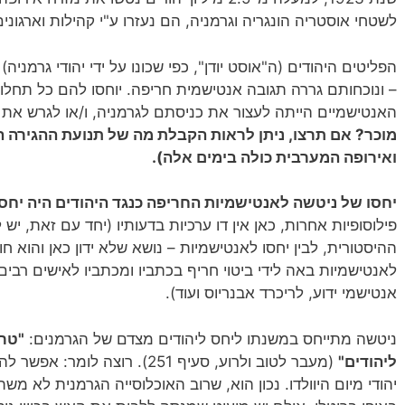
לשטחי אוסטריה הונגריה וגרמניה, הם נעזרו ע"י קהילות וארגונים 
הפליטים היהודים (ה"אוסט יודן", כפי שכונו על ידי יהודי גרמניה
– ונוכחותם גררה תגובה אנטישמית חריפה. יוחסו להם כל תחל
האנטישמיים הייתה לעצור את כניסתם לגרמניה, ו/או לגרש את
מוכר? אם תרצו, ניתן לראות הקבלת מה של תנועת ההגירה הי
ואירופה המערבית כולה בימים אלה).
יחסו של ניטשה לאנטישמיות החריפה כנגד היהודים היה יחס
פילוסופיות אחרות, כאן אין דו ערכיות בדעותיו (יחד עם זאת, יש 
ההיסטורית, לבין יחסו לאנטישמיות – נושא שלא ידון כאן והוא 
לאנטישמיות באה לידי ביטוי חריף בכתביו ומכתביו לאישים רבים
אנטישמי ידוע, לריכרד אבנריוס ועוד).
ניטשה מתייחס במשנתו ליחס ליהודים מצדם של הגרמנים:
"טרם
ליהודים"
(מעבר לטוב ולרוע, סעיף 251). רוצ
יהודי מיום היוולדו. נכון הוא, שרוב האוכלוסייה הגרמנית לא מ