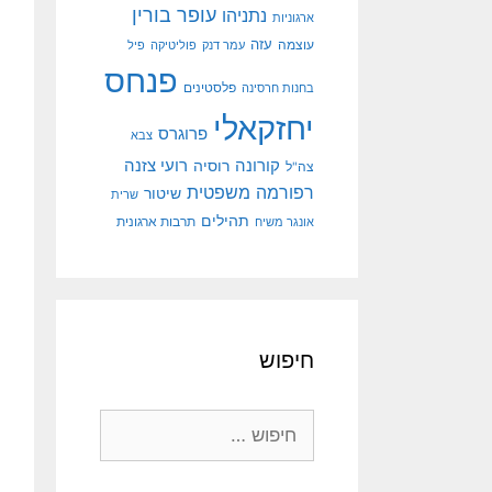
עופר בורין
נתניהו
ארגוניות
עוצמה
עזה
עמר דנק
פוליטיקה
פיל
פנחס
פלסטינים
בחנות חרסינה
יחזקאלי
פרוגרס
צבא
קורונה
רועי צזנה
רוסיה
צה"ל
רפורמה משפטית
שיטור
שרית
תהילים
אונגר משיח
תרבות ארגונית
חיפוש
חיפוש: