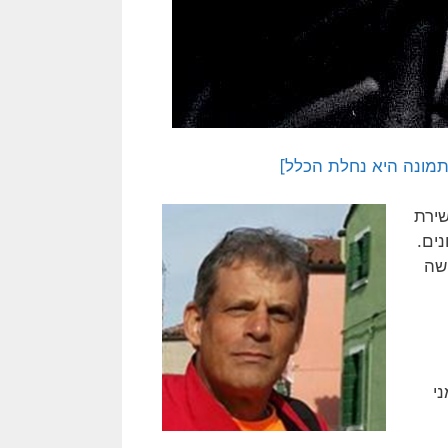
שירת
ים.
שה
י