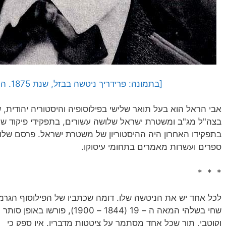
[בתמונה: פרידריך ניטשה בבזל, שנת 1875. התמונה היא נחלת הכלל]
אבי הראל הוא בעל תואר שלישי בפילוסופיה והיסטוריה יהודית, 
בצה"ל מג"ב ומשטרת ישראל שלושה עשורים, בתפקידי פיקוד שונ
בתפקידו האחרון היה ההיסטוריון של משטרת ישראל. פרסם שלו
ספרים ועשרות מאמרים בתחומי עיסוקו.
* * *
לכל אחד יש את הניטשה שלו. דומה שכתביו של הפילוסוף הגרמנ
שחי בשלהי המאה ה – 19 (1844 – 1900), פורשו באופן סותר
וקוטבי, תוך שכל אחד מסתמך על ציטטות מדבריו. אין ספק כי