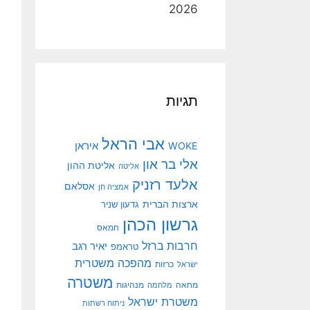
2026
תגיות
אבי הראל
איראן
WOKE
אלי בר און
אליטת ההון
אליטה
אלעד רזניק
אסלאם
אמציה חן
ארצות הברית
גדעון שניר
גרשון הכהן
חמאס
חרבות ברזל
יאיר רגב
טראמפ
מהפכה משטרית
ישראל
כרזות
משטרה
מנהיגות
מחאה
מלחמה
משטרת ישראל
ניתוח רשתות