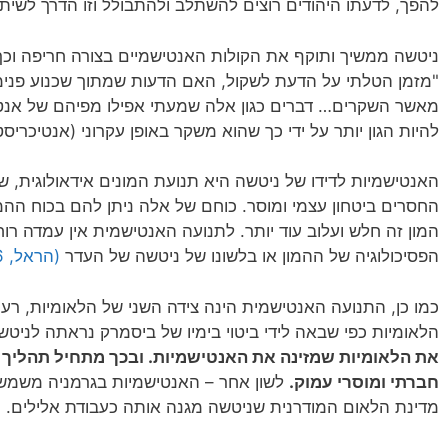
להפך, לדעתו היהודים רוצים להשתלב ולהתבולל וזו הדרך לשי
ניטשה ממשיך ותוקף את הקולות האנטישמיים בצורה חריפה וכך
"מזמן הטלתי על הדעת לשקול, האם הדעות שמתוך שכנוע פנימי 
מאשר השקרים… דברים כגון אלה שמעתי אפילו מפיהם של אנטיש
להיות הגון יותר על ידי כך שהוא משקר באופן עקרוני (אנטיכריסט, ס
האנטישמיות לדידו של ניטשה היא תנועת המונים אידאולוגית, 
החסרים ביטחון עצמי ומוסר. כוחם של אלה ניתן להם בכוח ההמ
המון זה חלש ועלוב עוד יותר. לתנועה האנטישמית אין עמדה רו
הפסיכולוגיה של ההמון או בלשונו של ניטשה של העדר
(הראל, 2016)
כמו כן, התנועה האנטישמית הינה צידה השני של הלאומיות, רעי
הלאומיות כפי שבאה לידי ביטוי בימיו של ביסמרק נראתה לניטש
את הלאומיות שמזינה את האנטישמיות. ובכך מתחיל תהליך
חברתי ומוסרי עמוק.
לשון אחר – האנטישמיות בגרמניה משמשת 
מדינת הלאום המודרנית שניטשה מגנה אותה כעבודת אלילים.