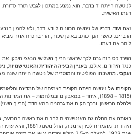
לניטשה הייתה יד בדבר. הוא נמנע במתכוון לגבש תורה סדורה, ו
דעתו האישית.
זאת ועוד. דבריו של ניטשה מכוונים ליודעי דבר, ולא להמון הנב
הדברים. כאשר הנך כותב באופן שכזה, הרי בהכרח אתה מביא ל
לומר את דעתו.
הפרדוקס הזה גרם לכך שראשי הרייך השלישי הנאצי חיבקו את ני
כנגד היהודים. אולם,
בעניין הבעיה היהודית והאנטישמיות, ני
ועקבי.
מחשבתו הפוליטית והמוסרית של ניטשה הייתה שונה מאו
תקופתו של ניטשה הייתה תקופת הצמיחה של המדינה והלאומיות
(1815 – 1898), איחד – במאבקים ובמלחמות – את המדי
וילהלם הראשון, ובכך הקים את גרמניה המאוחדת (הרייך השני).
באותה עת החלה גם האנטישמיות להרים את ראשה המכוער, כש
שנת 1923, למעלה מ-2.5 מיליון יהודים נטשו את מ