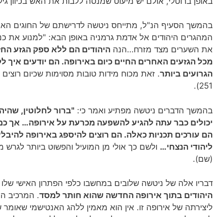
באופן ברוטלי, אולם יש מיעוט שמנסה ללבות את האש בכיוון גילו
בהמשך הסעיף הנ"ל, מתייחס ניטשה לדרישתם של החוגים האנ
המהגרים היהודים אל אדמת גרמניה באופן הבא: "למנוע את כני
את השערים מצד מזרח…הנה
היהודים הם ללא ספק הגזע החזק
מכל הגזעים האחרים החיים כיום באירופה. הם יודעים איך 
הגרועים ביותר
. זאת מכוח מידות טובות מסוימות שכיום רוצים
251).
בהמשך הדברים ניטשה מפתיע ואמר כי:
"ברור לחלוטין, שהיהו
יכולים כבר עתה להגיע להשפעה מכרעת על אירופה… אך כמו כ
הם עורכים תכניות כאלה. הם רוצים להיספג באירופה להיבלע
ליהודי הנצחי…
ולשם כך אולי מן המועיל והפשוט ביותר לגרש 
(שם).
דבריו אלה של ניטשה שלובים במחשבו כלפי הפתרון האישי שלו 
היהודים בתוך אירופה החדשה שהוא חותר למסד
. המרכיב הי
ליצירתה של אירופה זו. אין הוא מאמין ללהג האנטישמי שאומר 