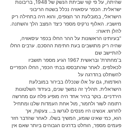
שהיתה, על פי קווי שביתת הנשק של 1948, בריבונות
ישראלית. הכפר עיסאוויה נכלל בשטח הריבוני
הישראלי, במובלעת הר הצופים, והוא היה בתחילה ריק
מיושביו. האלוף נרקיס מספר כיצד המצב הלך והשתנה.
להלן תיאורו:
"בעיותינו הראשונות על ההר החלו בכפר עיסאוויה,
שהיה ריק מתושבים בעת חתימת ההסכם. ערבים החלו
להתיישב שם
ב'מחתרת' ובראשית 1967 הגיע מספר תושביו
לכאלפים. לאחר שהתבססו בבתי הכפר, החלו הכפריים
להשתלט בהדרגה על
האדמות, גם על אלו שנכללו בבירור במובלעת
הישראלית. תהליך זה נמשך שנים, בעידוד השלטונות
הירדניים. בוקר בהיר אחד היה מופיע פלח עם מחרשה
רתומה לשור ולחמור, מול אחת העמדות שלנו ומתחיל
לחרוש. אנשינו היו מנסים לגרשו ב… צעקות, אך
הוא, כמי שאינו שומע, המשיך בשלו. לאחר שהדבר חזר
פעמים מספר, הוחלט בדרגים הגבוהים ביותר שאם אין