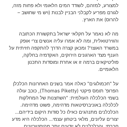
למצורע, למזהם, לשודד המים הלאומי ולא פחות מזה,
לגורם מפריע לקבלני הבניין לבנות (ויש מי שחושב –
להרוס) את הארץ.
מה לא נאמר על חקלאי ישראל בתקשורת הכתובה
והווירטואלית, ומה לא אמרו עליה אנשים צרי אופק
במשרד האוצר? ומכאן קצרה הדרך להתקפה חזיתית על
הענף מצד הארגונים הירוקים, האקדמיה בחלקה,
פוליטיקאים ברמה זו או אחרת ומוסדות התכנון
הלאומיים.
על "חכמולוגים" כאלה אמר בשנים האחרונות הכלכלן
הפרופ' תומס פיקטי (Thomas Piketty), כוכב עולה
בשמי הכלכלה העולמית: "השחצנות של המחלקות
לכלכלה באוניברסיטאות מדהימה, פשוט מדהימה.
הכלכלנים מתנהגים כאילו כל סודות היקום בידיהם…
יצורים עליונים, מלאי ביטחון עצמי… הכלכלה היא מדע
חברתי, והכלכלנים לא יודעים יותר מהיסטוריונים