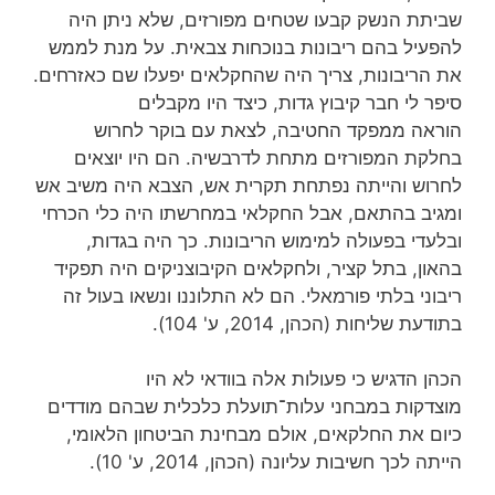
שביתת הנשק קבעו שטחים מפורזים, שלא ניתן היה
להפעיל בהם ריבונות בנוכחות צבאית. על מנת לממש
את הריבונות, צריך היה שהחקלאים יפעלו שם כאזרחים.
סיפר לי חבר קיבוץ גדות, כיצד היו מקבלים
הוראה ממפקד החטיבה, לצאת עם בוקר לחרוש
בחלקת המפורזים מתחת לדרבשיה. הם היו יוצאים
לחרוש והייתה נפתחת תקרית אש, הצבא היה משיב אש
ומגיב בהתאם, אבל החקלאי במחרשתו היה כלי הכרחי
ובלעדי בפעולה למימוש הריבונות. כך היה בגדות,
בהאון, בתל קציר, ולחקלאים הקיבוצניקים היה תפקיד
ריבוני בלתי פורמאלי. הם לא התלוננו ונשאו בעול זה
בתודעת שליחות (הכהן, 2014, ע' 104).
הכהן הדגיש כי פעולות אלה בוודאי לא היו
מוצדקות במבחני עלות־תועלת כלכלית שבהם מודדים
כיום את החלקאים, אולם מבחינת הביטחון הלאומי,
הייתה לכך חשיבות עליונה (הכהן, 2014, ע' 10).