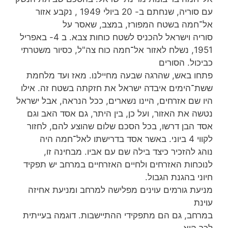
עם סוריה, שנחתם ב- 20 ביולי 1949 , נקבע אזור
אל־חמה בשטח המפורז, במצב, שאסר על
סוריה וישראל להכניס לשטח כוחות צבא. ב 4- באפריל
1951, נשלח לאזור אל־חמה כוח צה"ל, כסיור משטרתי
כביכול. הסורים
פתחו באש, שהרגה שבעה מחיילנו. מאז ועד מלחמת
ששת־הימים איבדה ישראל את חזקתה בשטח זה. אילו
היו שם אזרחים, היינו נשארים, ככל הנראה, אבל ישראל
נטשה את האזור, ועל כן, בין היתר, גם אסד האב וגם
אסד הבן דרשו, בכל הסכם שלום שהוצע להם, לחזור
לקווי 4 ביוני. באשר אסד בדרישתו לאל־חמה היה
נוהג להזכיר כיצד בילה שם עם אביו. מבחינה זו,
לנוכחות האזרחים ולחיים האזרחיים במרחב יש תפקיד
חיוני בהגנת הגבול.
מניעת גורמים עוינים מפלישה למרחב ומניעת אחיזה
עוינת
במרחב, גם הם מתפקידי ההתיישבות. דוגמה בעייתית
לכך היא