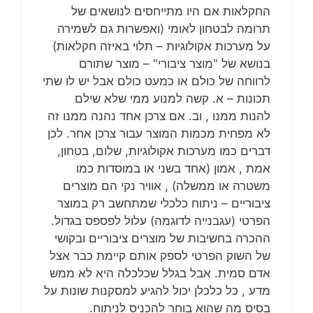
החקלאות אם היו מתייחסים לנושאים של
תרומה לבטחון לאומי (ואפשרות גם לשמירה
על מערכות אקולוגיות – תלוי באיזה חקלאות)
בנושא של "מוצר ציבורי" – מוצר שתורם
לרווחה של כולם או כמעט כולם אבל יש לו שתי
תכונות – א. קשה למנוע ממי שלא שילם
להנות ממנו , וב. אם צרכן אחד נהנה ממנו זה
לא מפחית מכמות המוצר עבור צרכן אחר. לכן
דברים כמו מערכות אקולוגיות, שלום, בטחון,
אמת , אמון (אחד בשני או במוסדות כמו
משטרה או ממשלה) , אוויר נקי הם מוצרים
ציבוריים – ניתוח כלכלי שמתחשב רק במוצר
הפרטי (עגבנייה לדוגמה) עלול לפספס בגדול.
ההכרה בחשיבות של מוצרים ציבוריים ובקושי
של השוק הפרטי לספק אותם קיימת כבר אצל
אדם סמית. אבל בגלל שכלכלה היא לא ממש
מדע , כל כלכלן יכול להגיע למסקנות שונות על
בסיס מה שהוא בוחר להכניס לניתוח.