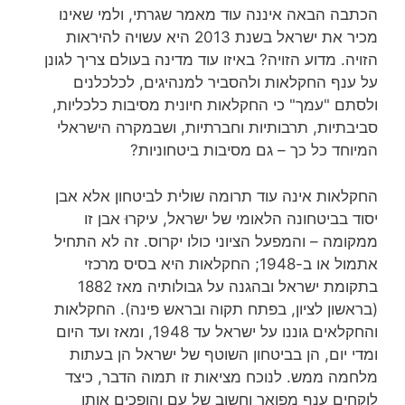
הכתבה הבאה איננה עוד מאמר שגרתי, ולמי שאינו
מכיר את ישראל בשנת 2013 היא עשויה להיראות
הזויה. מדוע הזויה? באיזו עוד מדינה בעולם צריך לגונן
על ענף החקלאות ולהסביר למנהיגים, לכלכלנים
ולסתם "עמך" כי החקלאות חיונית מסיבות כלכליות,
סביבתיות, תרבותיות וחברתיות, ושבמקרה הישראלי
המיוחד כל כך – גם מסיבות ביטחוניות?
החקלאות אינה עוד תרומה שולית לביטחון אלא אבן
יסוד בביטחונה הלאומי של ישראל, עיקרוּ אבן זו
ממקומה – והמפעל הציוני כולו יקרוס. זה לא התחיל
אתמול או ב-1948; החקלאות היא בסיס מרכזי
בתקומת ישראל ובהגנה על גבולותיה מאז 1882
(בראשון לציון, בפתח תקוה ובראש פינה). החקלאות
והחקלאים גוננו על ישראל עד 1948, ומאז ועד היום
ומדי יום, הן בביטחון השוטף של ישראל הן בעתות
מלחמה ממש. לנוכח מציאות זו תמוה הדבר, כיצד
לוקחים ענף מפואר וחשוב של עם והופכים אותו