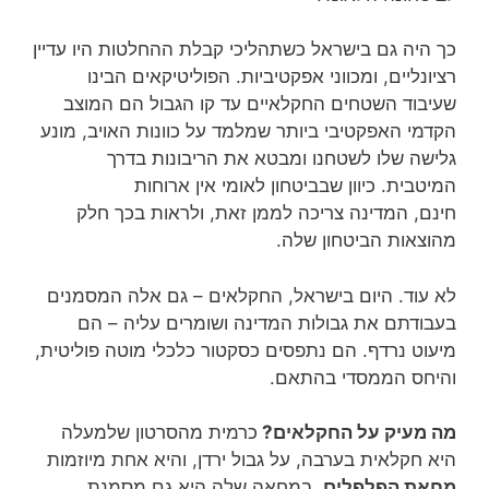
כך היה גם בישראל כשתהליכי קבלת ההחלטות היו עדיין
רציונליים, ומכווני אפקטיביות. הפוליטיקאים הבינו
שעיבוד השטחים החקלאיים עד קו הגבול הם המוצב
הקדמי האפקטיבי ביותר שמלמד על כוונות האויב, מונע
גלישה שלו לשטחנו ומבטא את הריבונות בדרך
המיטבית. כיוון שבביטחון לאומי אין ארוחות
חינם, המדינה צריכה לממן זאת, ולראות בכך חלק
מהוצאות הביטחון שלה.
לא עוד. היום בישראל, החקלאים – גם אלה המסמנים
בעבודתם את גבולות המדינה ושומרים עליה – הם
מיעוט נרדף. הם נתפסים כסקטור כלכלי מוטה פוליטית,
והיחס הממסדי בהתאם.
מה מעיק על החקלאים?
כרמית מהסרטון שלמעלה
היא חקלאית בערבה, על גבול ירדן, והיא אחת מיוזמות
מחאת הפלפלים
. במחאה שלה היא גם מסמנת