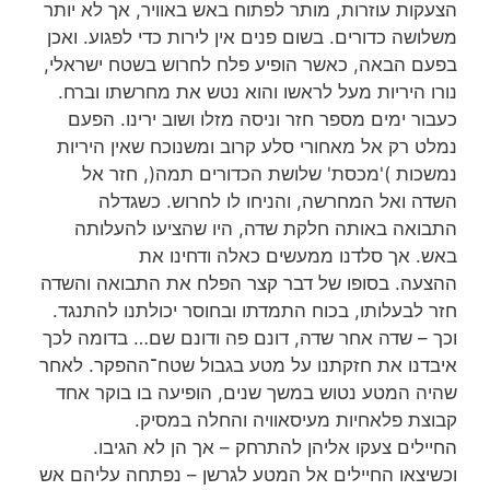
הצעקות עוזרות, מותר לפתוח באש באוויר, אך לא יותר
משלושה כדורים. בשום פנים אין לירות כדי לפגוע. ואכן
בפעם הבאה, כאשר הופיע פלח לחרוש בשטח ישראלי,
נורו היריות מעל לראשו והוא נטש את מחרשתו וברח.
כעבור ימים מספר חזר וניסה מזלו ושוב ירינו. הפעם
נמלט רק אל מאחורי סלע קרוב ומשנוכח שאין היריות
נמשכות )'מכסת' שלושת הכדורים תמה(, חזר אל
השדה ואל המחרשה, והניחו לו לחרוש. כשגדלה
התבואה באותה חלקת שדה, היו שהציעו להעלותה
באש. אך סלדנו ממעשים כאלה ודחינו את
ההצעה. בסופו של דבר קצר הפלח את התבואה והשדה
חזר לבעלותו, בכוח התמדתו ובחוסר יכולתנו להתנגד.
וכך – שדה אחר שדה, דונם פה ודונם שם… בדומה לכך
איבדנו את חזקתנו על מטע בגבול שטח־ההפקר. לאחר
שהיה המטע נטוש במשך שנים, הופיעה בו בוקר אחד
קבוצת פלאחיות מעיסאוויה והחלה במסיק.
החיילים צעקו אליהן להתרחק – אך הן לא הגיבו.
וכשיצאו החיילים אל המטע לגרשן – נפתחה עליהם אש