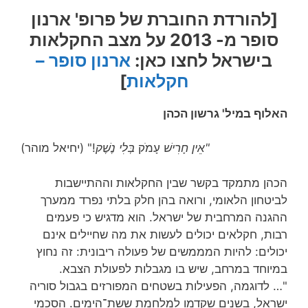
[להורדת החוברת של פרופ' ארנון
סופר מ- 2013 על מצב החקלאות
בישראל לחצו כאן:
ארנון סופר –
חקלאות
]
האלוף במיל' גרשון הכהן
"אֵין חָרִישׁ
עָמֹק
בְּלִי נֶשֶׁק
!" (יחיאל מוהר)
הכהן מתמקד בקשר שבין החקלאות וההתיישבות
לביטחון הלאומי, ורואה בהן חלק בלתי נפרד ממערך
ההגנה המרחבית של ישראל. הוא מדגיש כי פעמים
רבות, חקלאים יכולים לעשות את מה שחיילים אינם
יכולים: להיות המממשים של פעולה ריבונית: זה נחוץ
במיוחד במרחב, שיש בו מגבלות לפעולת הצבא.
"… לדוגמה, הפעילות בשטחים המפורזים בגבול סוריה
ישראל, בשנים שקדמו למלחמת ששת־הימים. הסכמי