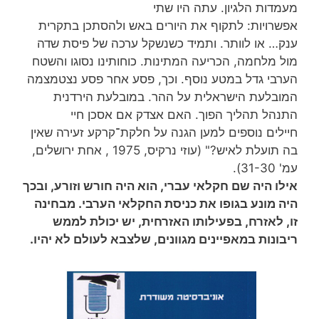
מעמדות הלגיון. עתה היו שתי
אפשרויות: לתקוף את היורים באש ולהסתכן בתקרית
ענק… או לוותר. ותמיד כשנשקל ערכה של פיסת שדה
מול מלחמה, הכריעה המתינות. כוחותינו נסוגו והשטח
הערבי גדל במטע נוסף. וכך, פסע אחר פסע נצטמצמה
המובלעת הישראלית על ההר. במובלעת הירדנית
התנהל תהליך הפוך. האם אצדק אם אסכן חיי
חיילים נוספים למען הגנה על חלקת־קרקע זעירה שאין
בה תועלת לאיש?" (עוזי נרקיס, 1975 , אחת ירושלים,
עמ' 31-30).
אילו היה שם חקלאי עברי, הוא היה חורש וזורע, ובכך
היה מונע בגופו את כניסת החקלאי הערבי. מבחינה
זו, לאזרח, בפעילותו
האזרחית, יש יכולת לממש
ריבונות במאפיינים מגוונים, שלצבא לעולם לא יהיו.