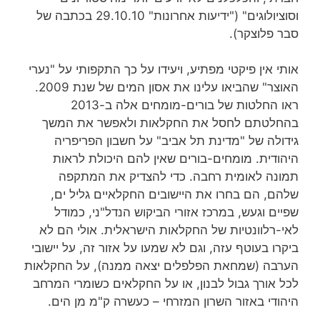
וסוציולוגים" ("ידיעות אחרונות" 29.10.10 בכתבה של
סבר פלוצקר).
אותי אין פיקטי מפתיע, ויעידו על כך התקפותי על "נערי
האוצר" שהביאו עלינו את אסון המים של שנת 2009.
ראו החלטות של בורים-מומחים אלה ב-2013
בהחלטתם לחסל את החקלאות ולאפשר את המשך
גידולה של "מדינת תל אביב" על חשבון הפריפריה
היהודית. מומחים-בורים שאין להם היכולת לראות
תמונה לאומית רחבה. כדי להצדיק את המתקפה
שלהם, הם בחרו את היישובים החקלאיים גליל ים,
שפיים וגעש, במרכז אזורי הביקוש הנדל"ני, כמודל
לאי-רלוונטיות של החקלאות הישראלית. אולי הם לא
ביקרו בעוטף עזה, וגם לא שמעו על אזור זה, על יישובי
הערבה (שמחאת הפלפלים יצאה ממנה), על החקלאות
לכל אורך גבול לבנון, או על החקלאים כשומרי המרחב
היהודי באזור השרון המזרחי – כעשרה ק"מ מן הים.