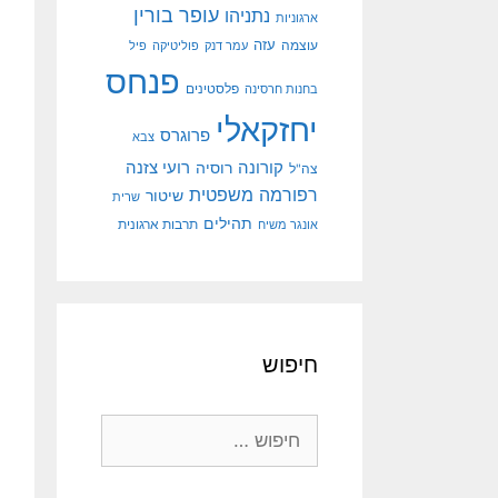
עופר בורין
נתניהו
ארגוניות
עוצמה
עזה
עמר דנק
פוליטיקה
פיל
פנחס
פלסטינים
בחנות חרסינה
יחזקאלי
פרוגרס
צבא
קורונה
רועי צזנה
רוסיה
צה"ל
רפורמה משפטית
שיטור
שרית
תהילים
אונגר משיח
תרבות ארגונית
חיפוש
חיפוש: