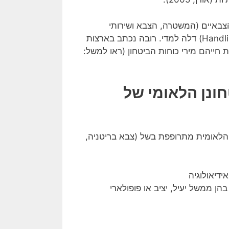
צבאיים (המשטרה, הצבא ושירותי
הביטחון שלה) עם הפרות סדר חמורות (Handling of protest events) דלה למדי. רובה נכתב בארצות
חייהם מירי כוחות הביטחון (ראו למשל:
חונן הלאומי של
 הלאומית מתרופפת בשל (צבא בריטניה,
ידיאולוגיה
ן ממשל יעיל, יציב או פופולארי