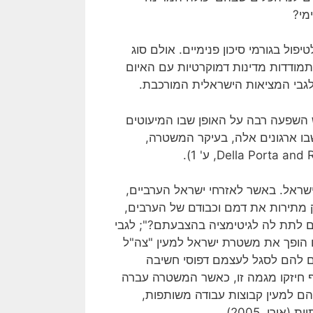
מי?
פול בגורמי סיכון פנימיים. אולם סוג
מתמודדות מדינות דמוקרטיות עם האיום
לגבי המציאות הישראלית המורכבת.
ש השפעה רבה על האופן שבו המיעוטים
בו ארגונים אלה, בעיקר המשטרה,
י אוקטובר 2000 במגזר הערבי בישראל. באשר לאזרחי ישראל הערביים,
 כי "כאשר רשויות החוק מתירות את דמם וכבודם של הערבים,
 לתת לה לגיטימציה בהצבעתם?"; לגבי
 הופך את משטרת ישראל למעין "צה"ל
ם להם לסגל לעצמם דפוסי חשיבה
ף חיזקו מגמה זו, כאשר המשטרה עברה
יהם למעין קבוצות עבודה משותפות,
רן, 2005).