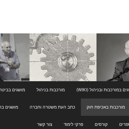
ם במורכבות ובניהול (WIKI)
מורכבות בניהול
מושגים בביטחון ל
מורכבות באכיפת חוק
כתב העת משטרה וחברה
מושגים בחינוך
פרים
קורסים
פרקי לימוד
צור קשר