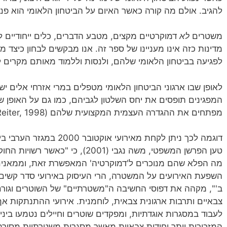
להגיב. אולם מה קורה כאשר האיום על הביטחון הלאומי הוא פני
משטרים
לא
דמוקרטיים מקצים, מטבע הדברים, כלים ייחודיים לטי
מדינות כזה אינו מעניינו של ספר זה. אנו מבקשים לבחון כיצד 
לפגיעה בביטחון הלאומי שלהם, ולנסות וללמוד מאותם מקרים 
לאופן שבו ארגוני הביטחון הלאומי מטפלים במרי אזרחי אלים י
המפגינים תופסים את יחס השלטון לגביהם, כמו גם על האופן ש
מפתחים את ההגדרה העצמית המקצועית שלהם (Della Porta and Reiter, 1998, ע' 1).
דוגמה לכך ניתן לקחת מאירוע
טען הפרשן המשפטי, משה נגבי (2001),
מה הפלא שהם מנוכרים ל'דמוקרטיה' המאפשרת זאת, וממאנים
השפעת האירועים על המשטרה, הרי העיסוק באירועי סדר קשים
ב'", מקהה את דפוסי החשיבה ה"משטרתיים" של השוטרים וגור
צבאיים ותרבות ארגונית צבאית, לוחמנית. אירועי ההתנתקות א
לעבוד במסגרות אוגדתיות, ומפקדים שוטרים וחיילים נטמעו בינ
המזכירות יותר יחידות צבאיות מאשר מסגרות משטרתיות מסורתיות (או