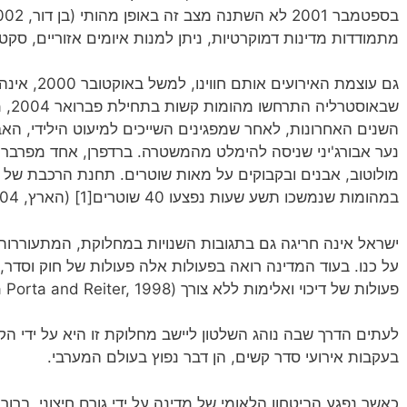
מתמודדות מדינות דמוקרטיות, ניתן למנות איומים אזוריים, סקטו
גם עוצמת האיר
שבאו
השנים האחרונות, לאחר שמפגינים השייכים למיעוט הילידי, הא
נער אבורג'יני שניסה להימלט מהמשטרה. ברדפרן, אחד מפרברי ס
מולוטוב, אבנים ובקבוקים על מאות שוטרים. תחנת הרכבת של 
במהומות שנמשכו תשע שעות נפצעו 40 שוטרים[1] (הארץ, 2004).
ישראל אינה חריגה גם בתגובות השנויות במחלוקת, המתעוררו
על כנו. בעוד המדינה רואה בפעולות אלה פעולות של חוק וסדר
פעולות של דיכוי ואלימות ללא צורך (Della Porta and Reiter, 1998, ע' 1).
לעתים הדרך שבה נוהג השלטון ליישב מחלוקת זו היא על ידי ה
בעקבות אירועי סדר קשים, הן דבר נפוץ בעולם המערבי.
כאשר נפגע הביטחון הלאומי של מדינה על ידי גורם חיצוני, ברו