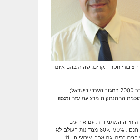
עי סדר ציבורי חסרי תקדים, שהיה בהם איום
אל;
תוכנית ההתנתקות מרצועת עזה ומצפון
ה היחידה המתמודדת עם אירועים
המאיימים על הביטחון הלאומי שלה בתוך גבולותיה. ההיפך הוא הנכון. 90%-80% ממדינות העולם לא
ניצבות בפני כל איום חיצוני ממשי, אולם הן מתמודדות עם איומי פנים רבים. גם אחרי אירועי ה- 11