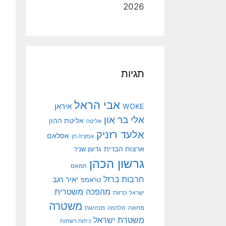
2026
תגיות
אבי הראל
איראן
WOKE
אלי בר און
אליטת ההון
אליטה
אלעד רזניק
אסלאם
אמציה חן
ארצות הברית
גדעון שניר
גרשון הכהן
חמאס
חרבות ברזל
יאיר רגב
טראמפ
מהפכה משטרית
ישראל
כרזות
משטרה
מנהיגות
מחאה
מלחמה
משטרת ישראל
ניתוח רשתות