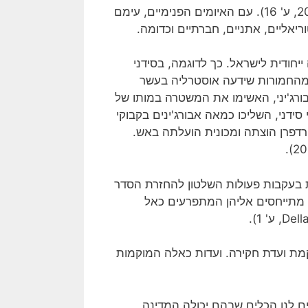
בספטמבר 2001 לא השתנה מצב זה באופן מהותי (בן דור, 2002, ע' 16). עם האיומים הפנימיים, עימם
ריאליים, אתניים, חברתיים וכדומה.
ועים אותם חווינו, למשל באוקטובר 2000, אינה ייחודית לישראל. כך לדוגמה, בסידני
סטרליה התרחשו מהומות קשות בתחילת פברואר 2004, מהחמורות שידעה אוסטרליה בעשר
בורג'יני, האשימו את המשטרה במותו של
ידני, השליכו כמאה אבורג'ינים בקבוקי
רדפרן הוצתה ומכונית הועלתה באש.
ת בעקבות פעולות השלטון להחזרת הסדר
, מתייחסים אליהן המתפרעים כאל
קמת ועדת חקירה. ועדות כאלה המוקמות
רים לנו הכלים שבהם יכולה המדינה