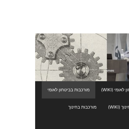
אומי (WIKI)
מורכבות בביטחון לאומי
 (WIKI)
מורכבות בחינוך