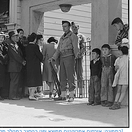
[בתמונה: אזרחים אמריקניים ממוצא יפני בהסגר במהלך מל