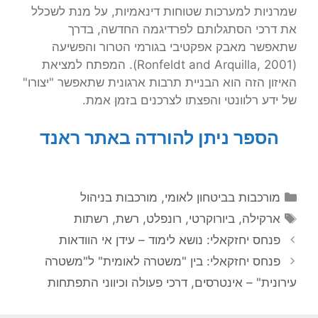
שמרניות למערכות שטוחות דינאמיות, על מנת לשכלל
את דרכי הסתגלותם לפרדיגמה החדשה, בדרך
שתאפשר מאבק אפקטיבי בגורמי הטרור והפשיעה
(Ronfeldt and Arquilla, 2001). המפתח למציאת
האיזון הזה הוא הבניית תרבות ארגונית שתאפשר "יצורו"
של ידע רלוונטי והפצתו לצרכנים בזמן אמת.
הספר ניתן להורדה באתר ראנד
קטגוריות
מורכבות בביטחון לאומי
,
מורכבות בניהול
תגיות
ארקילה
,
ביורוקרטי
,
רונפלט
,
רשת
,
רשתות
פנחס יחזקאלי: נושא לימוד – עידן אי הוודאות
פנחס יחזקאלי: בין "משטרה לאומית" ל"משטרה
עירונית" – אינטרסים, דרכי פעולה וכיווני התפתחות