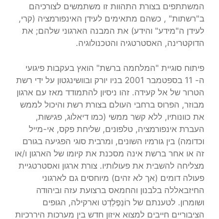
המשתתפים בצורת התהוות זו משתמשים לצורכיהם
ב"רשתות" , כשהם מתאימים לעידן האינפורמציה (קרי,
לעידן ה"מידע" והידע) את המבנה הארגוני שלהם; את
הדוקטרינה, האסטרטגיה והטכנולוגיה.
פיתוח סוגיית "המלחמה ברשת" הואץ בעקבות פיגועי
ה- 11 בספטמבר 2001 בניו יורק ובוושינגטון על ידי רשת
הטרור של אל קעידה. זהו ניסיון להתמודד מאז עם ארגון
מבוזר, הפרוס ברחבי העולם בצורת רשת והיכול לממש
את כוונותיו, ללא קשר ממשי (כמו דיאלוג, פגישות,
העברת אינפורמציה, טלפונים, שליחת פקס, אי-מייל
וכדומה) בין גורמיו השונים, ומרבית סוגי הפגיעה בגורם
זה או אחר ברשת אינה מסכנת את קיומו של הארגון ו/או
מצליחה להשבית את פעולותיו. צורת ארגון ואסטרטגיית
פעולה דומים (אך לא זהים) מיוחסים גם לארגוני
החיזבאללה בלבנון והחמאס ברצועת עזה וביהודה
ושומרון. לטענתם של רוֹנְפֶלְדְט וארקילה, הגופים
הציבוריים חייבים למצוא איזון חדש בין מערכות היררכיות