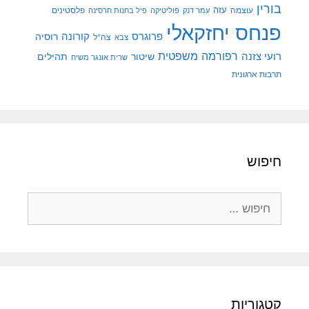
בורין
עוצמה
עזה
פלסטינים
עמר דנק
פוליטיקה
פיל בחנות חרסינה
פנחס יחזקאלי
קורונה
פרוגרס
רוסיה
צה"ל
צבא
רפורמה משפטית
רועי צזנה
שיטור
תהילים
שרית אונגר משיח
תרבות ארגונית
חיפוש
חיפוש:
קטגוריות