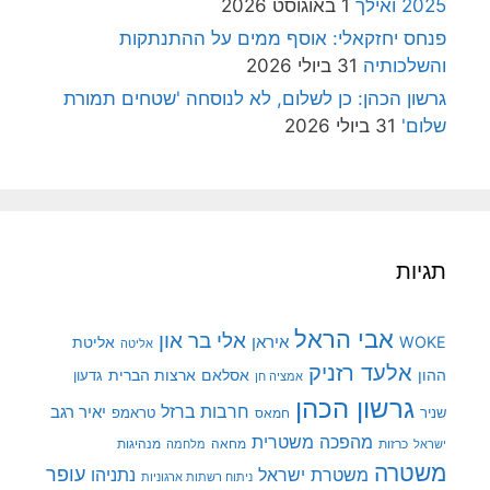
2025 ואילך
1 באוגוסט 2026
פנחס יחזקאלי: אוסף ממים על ההתנתקות
והשלכותיה
31 ביולי 2026
גרשון הכהן: כן לשלום, לא לנוסחה 'שטחים תמורת
שלום'
31 ביולי 2026
תגיות
אבי הראל
אלי בר און
איראן
WOKE
אליטת
אליטה
אלעד רזניק
ההון
אסלאם
ארצות הברית
גדעון
אמציה חן
גרשון הכהן
חרבות ברזל
יאיר רגב
שניר
טראמפ
חמאס
מהפכה משטרית
מנהיגות
ישראל
כרזות
מחאה
מלחמה
משטרה
עופר
משטרת ישראל
נתניהו
ניתוח רשתות ארגוניות